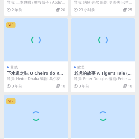
ズ (1989)
Seduction (1994)
导演: 土本典昭 / 熊谷博子 / Abdu’l
导演: 约翰·达尔 编剧: 史蒂夫·巴兰
Latif 类型:...
奇克 主演: 琳达·费奥伦蒂诺 / 比尔...
2 年前
20
23 小时前
25
VIP
其他
欧美
下水道之味 O Cheiro do Ral
老虎的故事 A Tiger’s Tale (1
o (2006)
987)
导演: Heitor Dhalia 编剧: 马尔萨尔·
导演: Peter Douglas 编剧: Peter D
阿基诺 / 埃托尔·达利亚...
ouglas / Al...
3 年前
10
3 年前
10
VIP