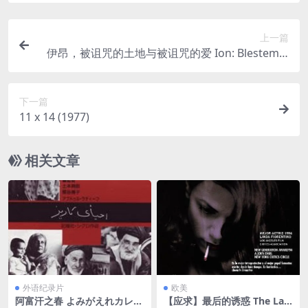
上一篇
伊昂，被诅咒的土地与被诅咒的爱 Ion: Blestemul
pamîntului, blestemul iubirii (1979)
下一篇
11 x 14 (1977)
相关文章
外语纪录片
欧美
阿富汗之春 よみがえれカレー
【应求】最后的诱惑 The Last