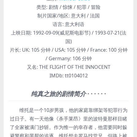
类型:
剧情 / 惊悚 / 犯罪 / 冒险
制片国家/地区:
意大利 / 法国
语言:
意大利语
上映日期:
1992-09-09(威尼斯电影节) / 1993-07-21(法
国)
片长:
UK: 105 分钟 / USA: 105 分钟 / France: 100 分钟
/ Germany: 106 分钟
又名:
THE FLIGHT OF THE INNOCENT
IMDb:
tt0104012
纯真之旅的剧情简介
· · · · · ·
维托是一个10岁男孩，他的家庭靠绑架等犯罪行为
过日子。有一天他像《杀手莱昂》里的波特曼那样目睹
了全家被满门抄斩。作为惟一的幸存者，他需要同时躲
避警察和黑帮的追逐。维托想去罗马找堂兄，但路上被