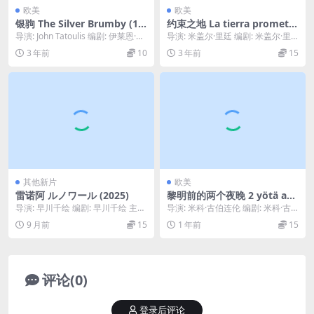
欧美
欧美
银驹 The Silver Brumby (19
约束之地 La tierra prometid
93)
a (1973)
导演: John Tatoulis 编剧: 伊莱恩·米
导演: 米盖尔·里廷 编剧: 米盖尔·里
切尔 / Jon Step...
廷 主演: Pedro Manuel Á...
3 年前
10
3 年前
15
其他新片
欧美
雷诺阿 ルノワール (2025)
黎明前的两个夜晚 2 yötä aa
muun (2016)
导演: 早川千绘 编剧: 早川千绘 主
导演: 米科·古伯连伦 编剧: 米科·古
演: 铃木唯 / 石田光 / 中川雅也 /...
伯连伦 主演: 玛丽-乔西·克罗兹 / ...
9 月前
15
1 年前
15
评论(0)
登录后评论