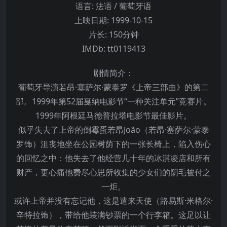
语言:
法语 / 葡萄牙语
上映日期:
1999-10-15
片长:
150分钟
IMDb:
tt0119413
剧情简介：
葡萄牙导演若昂·塞萨尔·蒙泰罗《上帝三部曲》的第二
部。1999年第52届戛纳电影节“一种关注单元”竞赛片。
1999年阿根廷马德普拉塔电影节最佳影片。
似乎失去了上帝的倒霉蛋若昂João（若昂·塞萨尔·蒙泰
罗饰）沮丧地坐在公园树荫下的一张长椅上，陷入伤心
的回忆之中：他失去了他经营几十年的冰淇凌店和所有
财产，更心痛他费尽心思所收集的少女们的阴毛被付之
一炬。
或许上帝并没有忘记他，这是遣来天使（路易斯·米格尔·
辛特拉饰），带给他装满钞票的一个行李箱。这足以让