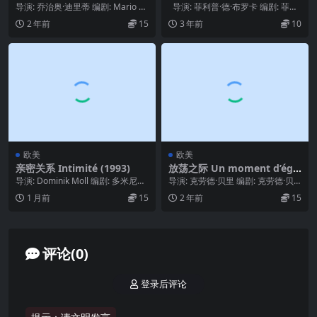
(1990)
导演: 乔治奥·迪里蒂 编剧: Mario C
导演: 菲利普·德·布罗卡 编剧: 菲利
avatore / 乔治奥·迪里蒂...
普·德·布罗卡 / Jér...
2 年前
15
3 年前
10
欧美
欧美
亲密关系 Intimité (1993)
放荡之际 Un moment d’éga
rement (1977)
导演: Dominik Moll 编剧: 多米尼克·
导演: 克劳德·贝里 编剧: 克劳德·贝
摩尔 Dominik Mol...
里 主演: Jean-Pierre Ma...
1 月前
15
2 年前
15
评论(0)
登录后评论