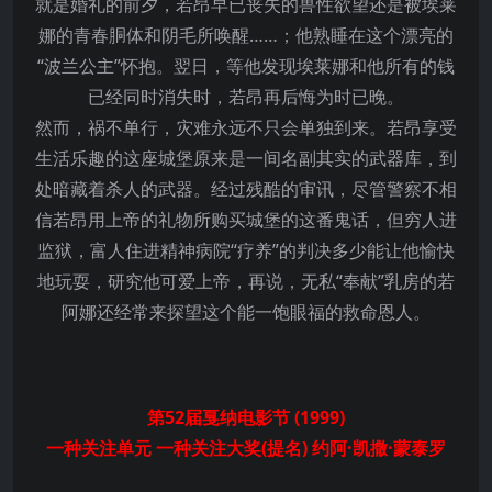
就是婚礼的前夕，若昂早已丧失的兽性欲望还是被埃莱
娜的青春胴体和阴毛所唤醒……；他熟睡在这个漂亮的
“波兰公主”怀抱。翌日，等他发现埃莱娜和他所有的钱
已经同时消失时，若昂再后悔为时已晚。
然而，祸不单行，灾难永远不只会单独到来。若昂享受
生活乐趣的这座城堡原来是一间名副其实的武器库，到
处暗藏着杀人的武器。经过残酷的审讯，尽管警察不相
信若昂用上帝的礼物所购买城堡的这番鬼话，但穷人进
监狱，富人住进精神病院“疗养”的判决多少能让他愉快
地玩耍，研究他可爱上帝，再说，无私“奉献”乳房的若
阿娜还经常来探望这个能一饱眼福的救命恩人。
第52届戛纳电影节 (1999)
一种关注单元 一种关注大奖(提名) 约阿·凯撒·蒙泰罗