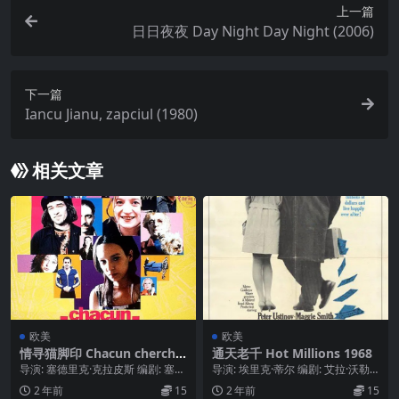
上一篇
日日夜夜 Day Night Day Night (2006)
下一篇
Iancu Jianu, zapciul (1980)
相关文章
欧美
欧美
情寻猫脚印 Chacun cherche
通天老千 Hot Millions 1968
son chat (1996)
导演: 塞德里克·克拉皮斯 编剧: 塞德
导演: 埃里克·蒂尔 编剧: 艾拉·沃勒
里克·克拉皮斯 主演: Garance ...
克 / 彼得·乌斯蒂诺夫 主演: 彼得·...
2 年前
15
2 年前
15