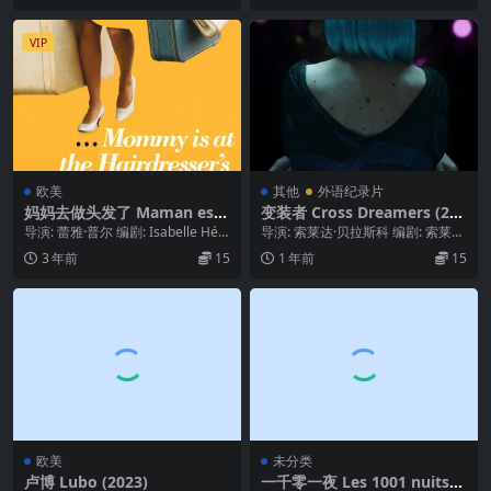
VIP
欧美
其他
外语纪录片
妈妈去做头发了 Maman est
变装者 Cross Dreamers (202
chez le coiffeur (2008)
2)
导演: 蕾雅·普尔 编剧: Isabelle Héb
导演: 索莱达·贝拉斯科 编剧: 索莱达
ert 主演: 玛丽安·弗蒂...
·贝拉斯科 类型: 纪录片 / 同性 制...
3 年前
15
1 年前
15
欧美
未分类
卢博 Lubo (2023)
一千零一夜 Les 1001 nuits