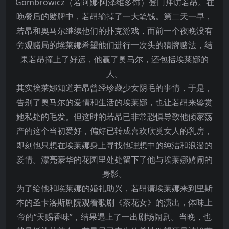
Gombrowicz（若阿娜·阿泽维多饰）登门拜访若昂。在
晚餐后的赌牌中，若昂输掉了一大笔钱。第二天一早，
若昂和奥马尔继续他们的扑克游戏，而前一个夜晚没有
旁观赌局的埃莱娜希望他们进行一次头的猜牌赌法，结
果若昂撞上了好运，他赢了奥马尔，还包括埃莱娜的
人。
其实埃莱娜知道若昂曾经珍藏少女阴毛的事情，于是，
告别了奥马尔的爱情和生活的埃莱娜，也让若昂来鉴赏
她私处的毛发。但这时的若昂已非常恐惧导致他倾家荡
产的这个当初爱好，偏好已转成喜欢欣赏女人的乳房，
即刻他只想在埃莱娜身上寻找他理想中的纯洁和浪漫的
爱情。漂亮豪华的花园里处处留下了他与埃莱娜嬉闹的
身影。
为了给他和埃莱娜的婚礼助兴，若昂请埃莱娜来到里斯
本的圣卡洛斯剧院观看歌剧《茶花女》的演出，体味上
帝的“天赐香味”，结果遇上了一出剧场闹剧。当晚，也