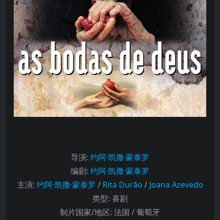
导演
:
约阿·凯撒·蒙泰罗
编剧
:
约阿·凯撒·蒙泰罗
主演
:
约阿·凯撒·蒙泰罗
/
Rita Durão
/
Joana Azevedo
类型:
喜剧
制片国家/地区:
法国 / 葡萄牙