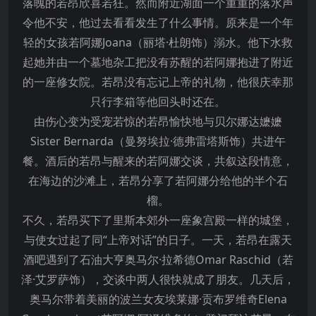
落魄的若昂欣喜若狂。然而附近湖面一个重重的落水声
令他不安，他过去看看发生了什么事情。原来是一个年
轻的女孩若阿娜Joana（丽塔·杜朗饰）溺水。他下水救
起她并由一个墓地杂工把没有苏醒的若阿娜抱进了附近
的一座修女院。若昂没有忘记上帝的礼物，他很庆幸那
只行李箱等他回头时还在。
由伤心变为受宠若惊的若昂愉快地与贝尔娜达嬷嬷
Sister Bernarda（曼努埃拉·德弗雷塔斯饰）共进午
餐。酒后的若昂与醒来的若阿娜交谈，共叙这段情意，
在海边的沙滩上，若昂分享了若阿娜分给他的半个石
榴。
不久，若昂买下了里斯本郊外一座象宫殿一样的城堡，
与使女过起了同“上帝对话”的日子。一天，若昂在露天
酒吧遇到了石油大亨奥马尔·拉希德Omar Raschid（若
泽·艾罗萨饰），交谈中两人很快就成了朋友。几天后，
奥马尔带着美丽的波兰女友埃莱娜·贡布罗维奇Elena