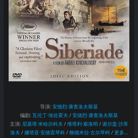
导演
:
安德烈·康查洛夫斯基
编剧
:
瓦伦丁·埃佐霍夫
/
安德烈·康查洛夫斯基
主演
:
尼基塔·米哈尔科夫
/
维塔利·索洛明
/
谢尔盖·沙库
洛夫
/
娜塔亚·安德雷琴科
/
柳德米拉·古尔琴柯
/
更多…