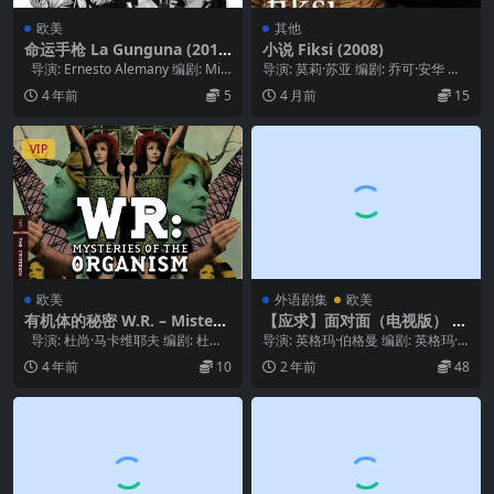
欧美
其他
命运手枪 La Gunguna (201
小说 Fiksi (2008)
5)
导演: Ernesto Alemany 编剧: Mig
导演: 莫莉·苏亚 编剧: 乔可·安华 主
uel Ya...
演: Ladya Cheryll / ...
4 年前
5
4 月前
15
VIP
欧美
外语剧集
欧美
有机体的秘密 W.R. – Misterij
【应求】面对面（电视版） A
e organizma (1971)
nsikte mot ansikte (1976)
导演: 杜尚·马卡维耶夫 编剧: 杜尚·
导演: 英格玛·伯格曼 编剧: 英格玛·
马卡维耶夫 主演: 米莲娜...
伯格曼 主演: 丽芙·乌尔曼 / 厄兰·...
4 年前
10
2 年前
48