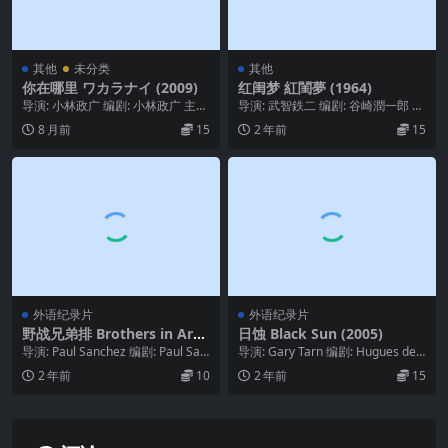
其他
未分类
其他
你在哪里 ワカラナイ (2009)
红闺梦 紅閨夢 (1964)
导演: 小林政广 编剧: 小林政广 主
导演: 武智鉄二 编剧: 谷崎潤一郎 主
演: 小林優斗 / 柄本时生 / 本多菊
演: 茂山千之丞 / 川口秀子 / 川口...
8 月前
15
2 年前
15
雄...
外语纪录片
外语纪录片
野战兄弟排 Brothers in Arm
日蚀 Black Sun (2005)
s (2018)
导演: Paul Sanchez 编剧: Paul San
导演: Gary Tarn 编剧: Hugues de
chez 主演: 汤姆...
Montalembert...
2 年前
10
2 年前
15