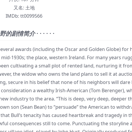
又名:
土地
IMDb:
tt0099566
野的剧情简介
· · · · · ·
eral awards (including the Oscar and Golden Globe) for h
e mid-1930s; the place, western Ireland. For many years ru
been cultivating a small plot of rented land, nurturing it fro
owever, the widow who owns the land plans to sell it at aucti
ng, secure in his belief that none of his neighbors will dare
to consideration a wealthy Irish-American (Tom Berenger), w
new industry to the area. “This is deep, very deep, deeper t
grown son (Sean Bean) to “persuade” the American to withd
that Bull’s tenacity has caused heartbreak and tragedy in t
 awful consequences still to come. Punctuating the storyline 
ss village idiot, played by John Hurt. Originally produced f