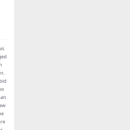
is
gged
m
on.
 bid
ho
han
raw
he
are
or