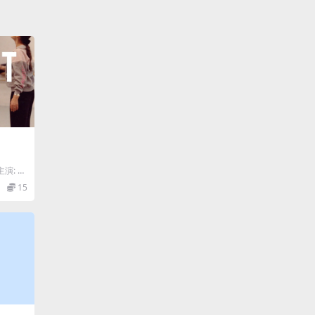
主演: 胡
 / S
15