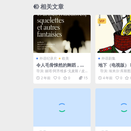
相关文章
VIP
外语纪录片
欧美
外语剧集
令人毛骨悚然的舞蹈，骷
地下（电视版） Би
髅和其他幻想 Danses m
дном једна зе
导演: 丽塔·阿齐维多·戈麦斯 / 皮
导演: 埃米尔·库斯图
acabres, squelettes et
96)
埃尔·雷昂 / Jean-Louis Sc...
演: 米基·马诺伊洛维奇 
2 年前
0
0
15
4 年前
0
autres fantaisies (201
9)