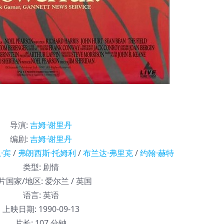
导演
:
吉姆·谢里丹
编剧
:
吉姆·谢里丹
·宾
/
弗朗西斯·托姆利
/
布兰达·弗里克
/
约翰·赫特
类型:
剧情
片国家/地区:
爱尔兰 / 英国
语言:
英语
上映日期:
1990-09-13
片长:
107 分钟