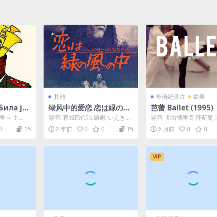
其他
外语纪录片
欧美
ла је
绿风中的爱恋 恋は緑の風
芭蕾 Ballet (1995)
мља (19
の中 (1974)
里卡 主
导演: 家城巳代治 编剧: いえきひ
导演: 弗雷德里克·怀斯曼 
/ 米里亚...
さこ 主演: 佐藤佑介 / 原田美枝
里奥·博卡 / 亚历山德拉·费里
0
15
2 年前
0
0
15
6 月前
0
0
子 / ...
u...
VIP