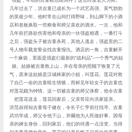
几年过去了，洪吉童已成长为一个武艺高强、英气勃勃
的英俊少年。他时常在山间打得野味，到山脚下的小酒
店和老板换取一些粮食和师父喜欢的酒水。一次，他和
几年前拦路欲伤害他和母亲的一伙强盗相遇，一番打斗
之后，强盗头子被吉童杀死，其他人逃走，强盗里的二
号人物车载发誓会找吉童报仇。酒店的一角，吉童解开
一个麻袋，里面是强盗们最新的“战利品”–一个秀气的姑
娘。姑娘被吉童救上山，并在母亲的照顾下恢复了元
气，原来这姑娘是汉城林家的小姐，叫莲花。莲花对救
了自己一命的吉童暗生情愫，而鲜见年轻女子的吉童也
对莲花颇为钟情。这一切被吉童的师父体察，他令吉童
把莲花送走，莲花回家后，父亲答应向洪家提亲。
洪范叔得知吉童母子健在，令长子仁亨前往找寻。吉童
武功学成，师父令他下山，并嘱他为人民做好事。因母
亲的婢女身份，回到家后，他们的待遇一点没变。当得
知吉童是婢女所生，莲花的父亲反悔了已提出的亲事。