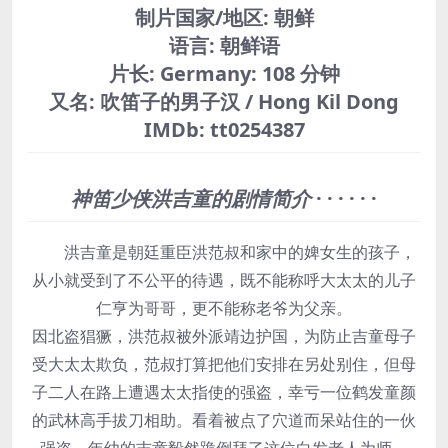
制片国家/地区:
朝鲜
语言:
朝鲜语
片长:
Germany: 108 分钟
又名:
吹笛子的男子汉 / Hong Kil Dong
IMDb:
tt0254387
神笛少侠洪吉童的剧情简介
· · · · · ·
洪吉童是朝廷重臣洪范叔和家中的婢女生的孩子，
从小就受到了不公平的待遇，既不能称呼大太太的儿子
仁亨为哥哥，更不能称老爷为父亲。
因北盗猖獗，洪范叔被外派靖边护国，为防止吉童母子
受大太太欺负，范叔打算把他们安排在另处别住，但母
子二人在路上遭遇太太指使的强盗，幸亏一位鹤发童颜
的武林高手拔刀相助。看着被点了穴道而呆站住的一伙
强盗，年幼的吉童毅然跪倒拜了这位白发老人为师。