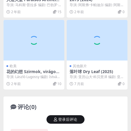
(2012)
导演: 马科斯·普拉多 编剧: 巴勃罗·
导演: 阿斯弗·卡帕迪尔 编剧: 阿斯弗
帕迪拉 / 克里斯蒂亚诺·瓜尔达 / 马...
·卡帕迪尔 / 托尼·格里索尼 主演: ...
2 年前
15
2 年前
0
欧美
其他新片
花的幻想 Szirmok, virágok,
落叶球 Dry Leaf (2025)
koszorúk (1984)
导演: László Lugossy 编剧: István
导演: 亚历山大·科贝里泽 编剧: 亚历
Kardos / L...
山大·科贝里泽 主演: David Ko...
2 年前
10
7 月前
0
评论(0)
登录后评论