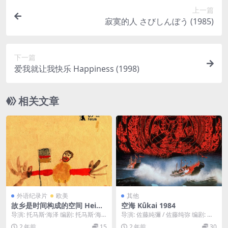
上一篇
寂寞的人 さびしんぼう (1985)
下一篇
爱我就让我快乐 Happiness (1998)
相关文章
外语纪录片
欧美
其他
故乡是时间构成的空间 Heim
空海 Kûkai 1984
at ist ein Raum aus Zeit (20
导演: 托马斯·海泽 编剧: 托马斯·海
导演: 佐藤純彌 / 佐藤纯弥 编剧: 早
19)
泽 类型: 纪录片 官方网站: http...
坂晓 主演: 北大路欣也 / 加藤剛 ...
2 年前
15
2 年前
30