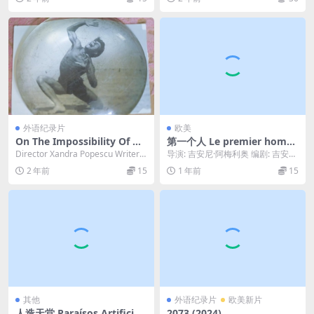
外语纪录片
欧美
On The Impossibility Of An
第一个人 Le premier homm
Homage 2024
e (2011)
Director Xandra Popescu Writer X
导演: 吉安尼·阿梅利奥 编剧: 吉安尼
andra Po...
·阿梅利奥 / 阿尔贝·加缪 主演: C...
2 年前
15
1 年前
15
其他
外语纪录片
欧美新片
人造天堂 Paraísos Artificiais
2073 (2024)