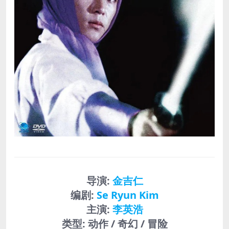
导演
:
金吉仁
编剧
:
Se Ryun Kim
主演
:
李英浩
类型:
动作 / 奇幻 / 冒险