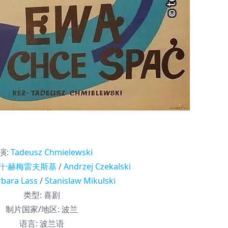
演
:
Tadeusz Chmielewski
什·赫梅雷夫斯基
/
Andrzej Czekalski
rbara Lass
/
Stanislaw Mikulski
类型:
喜剧
制片国家/地区:
波兰
语言:
波兰语