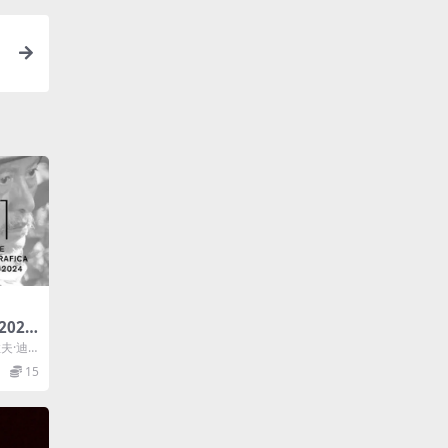
202
拉夫·迪
..
15