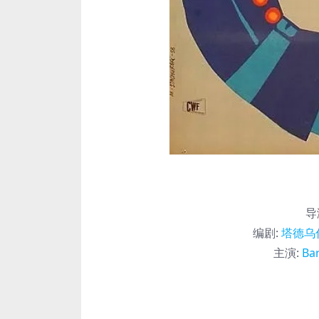
导
编剧
:
塔德乌
主演
:
Ba