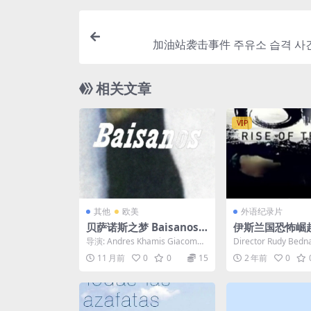
加油站袭击事件 주유소 습격 사건 (
相关文章
VIP
其他
欧美
外语纪录片
贝萨诺斯之梦 Baisanos
伊斯兰国恐怖崛起 I
(2025)
se of Terror 20
导演: Andres Khamis Giacoma
Director Rudy Bednar
n / Francisca K...
ot Ackerm...
11 月前
0
0
15
2 年前
0