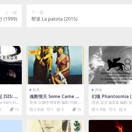
上一篇
下一篇
1999)
帮派 La patota (2015)
VIP
欧美
其他
SIS: Ri
魂断情天 Some Came R
幻嗅 Phantosmia (
16
unning (1958)
4)
 Stars Elli
导演: 文森特·明奈利 编剧: 约翰·
导演: 拉夫·迪亚兹 编剧: 
帕特里克 / 亚瑟·谢尔曼 主演: 雪
亚兹 主演: Ronnie Lazaro .
0
15
3 年前
1
0
15
5 月前
0
0
莉·...