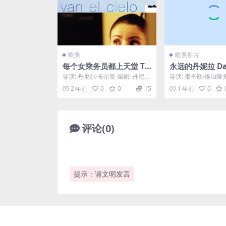
欧美
欧美新片
每个女乘务员都上天堂 To
永远的丹妮拉 Dani
das las azafatas van al
rever (2024)
导演: 丹尼尔·布尔曼 编剧: 丹尼尔
导演: 那奇欧·维加隆多
cielo (2002)
·布尔曼 / Emiliano Torre...
欧·维加隆多 主演: 亨
2 年前
0
0
15
1 年前
0
丁 / 贝...
评论(0)
提示：请文明发言