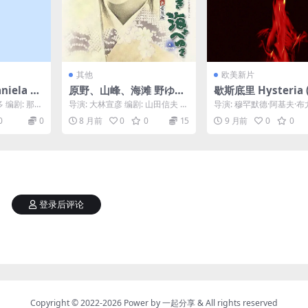
其他
欧美新片
ela Fo
原野、山峰、海滩 野ゆき
歇斯底里 Hysteria 
山ゆき海べゆき (1986)
5)
 编剧: 那奇
导演: 大林宣彦 编剧: 山田信夫 主
导演: 穆罕默德·阿基夫·
利·戈尔
演: 鹫尾伊沙子 / 林泰文 / 竹内
莱 编剧: 穆罕默德·阿基夫
0
0
8 月前
0
0
15
9 月前
0
0
力 ...
塔莱 主演...
登录后评论
Copyright © 2022-2026 Power by
一起分享
& All rights reserved