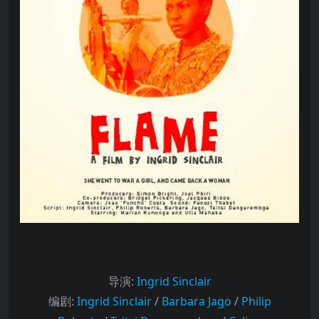
导演
:
Ingrid Sinclair
编剧
:
Ingrid Sinclair
/
Barbara Jago
/
Philip