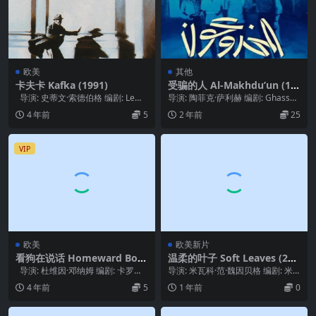
欧美
其他
卡夫卡 Kafka (1991)
受骗的人 Al-Makhdu’un (19
72)
导演: 史蒂文·索德伯格 编剧: Lem
导演: 陶菲克·萨利赫 编剧: Ghassan
Dobbs 主演: 杰瑞...
Kanafani / Tewfi...
4 年前
5
2 年前
25
VIP
欧美
欧美新片
看狗在说话 Homeward Bou
温柔的叶子 Soft Leaves (202
nd: The Incredible Journey
5)
导演: 杜维因·邓纳姆 编剧: 卡罗琳·
导演: 米瓦科·范·魏因贝格 编剧: 米
(1993)
汤普森 / 琳达·伍尔芙顿...
瓦科·范·魏因贝格 主演: 基尔特·范·...
4 年前
5
1 年前
0