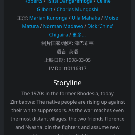
Roberts
/
Tsitsi Dangarembga
/
Celine
Gilbert
/
Charles Mungoshi
主演
:
Marian Kunonga
/
Ulla Mahaka
/
Moise
Matura
/
Norman Madawo
/
Dick ‘Chinx’
Chigaira
/
更多…
制片国家/地区:
津巴布韦
语言:
英语
上映日期:
1998-03-05
IMDb:
tt0116317
Storyline
The 1970s in the former Rhodesia, today
Zimbabwe: The native people are rising up against
their white suppressors. As the war reaches even
the most distant villages, the two friends Florence
and Nyasha join the fighters and assume new