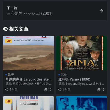
下一篇
三心两性 ハッシュ! (2001)
相关文章
VIP
欧美
其他
草原的声音 La voix des step
亚玛街 Yama (1990)
pes (2014)
导演: 热拉尔·德帕迪约 / 叶尔梅克·
导演: Svetlana Ilyinskaya 编剧: Sv
希纳巴耶夫 编剧: Vincent Ra...
etlana Ily...
4 年前
10
1 年前
15
VIP