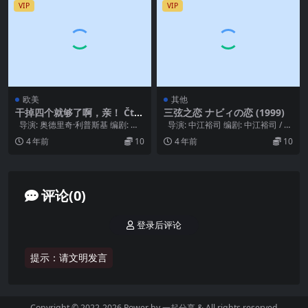
VIP
VIP
欧美
其他
干掉四个就够了啊，亲！ Čtyř
三弦之恋 ナビィの恋 (1999)
i vraždy stačí, drahoušku
导演: 奥德里奇·利普斯基 编剧: 奥
导演: 中江裕司 编剧: 中江裕司 / 中
(1970)
德里奇·利普斯基 / Nen...
江素子 主演: 西田尚美...
4 年前
10
4 年前
10
评论(0)
登录后评论
提示：请文明发言
Copyright © 2022-2026 Power by
一起分享
& All rights reserved