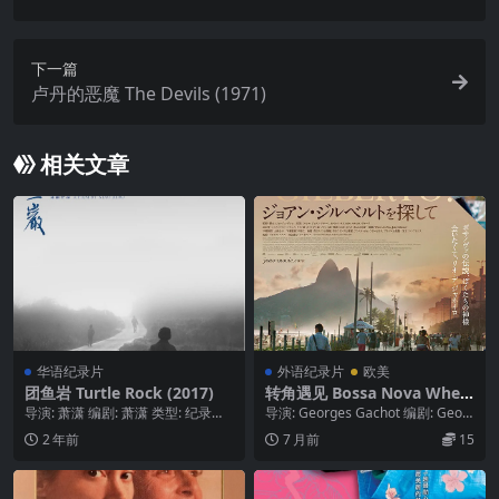
下一篇
卢丹的恶魔 The Devils (1971)
相关文章
华语纪录片
外语纪录片
欧美
团鱼岩 Turtle Rock (2017)
转角遇见 Bossa Nova Wher
e Are You, João Gilberto?
导演: 萧潇 编剧: 萧潇 类型: 纪录片
导演: Georges Gachot 编剧: Geor
(2018)
制片国家/地区: 中国大陆 语言: ...
ges Gachot / ...
2 年前
7 月前
15