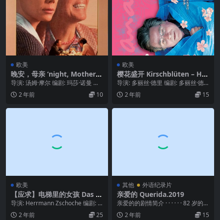
欧美
欧美
晚安，母亲 ‘night, Mother
樱花盛开 Kirschblüten – Ha
(1986)
nami (2008)
导演: 汤姆·摩尔 编剧: 玛莎·诺曼 主
导演: 多丽丝·德里 编剧: 多丽丝·德
演: 安妮·班克罗夫特 / 茜茜·斯派...
里 主演: 艾尔玛·韦伯 / 汉内洛勒·...
2 年前
10
2 年前
15
欧美
其他
外语纪录片
【应求】电梯里的女孩 Das M
亲爱的 Querida.2019
ädchen aus dem Fahrstuhl
导演: Herrmann Zschoche 编剧: G
亲爱的的剧情简介 · · · · · · 82 岁的费
(1991)
abriele Herzo...
鲁泽不惧怕艰苦的工作。从黎...
2 年前
25
2 年前
15