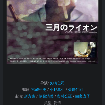
导演
:
矢崎仁司
编剧
:
宮崎裕史
/
小野幸生
/
矢崎仁司
主演
:
赵方豪
/
伊藤清美
/
奥村公延
/
由良宜子
类型:
爱情