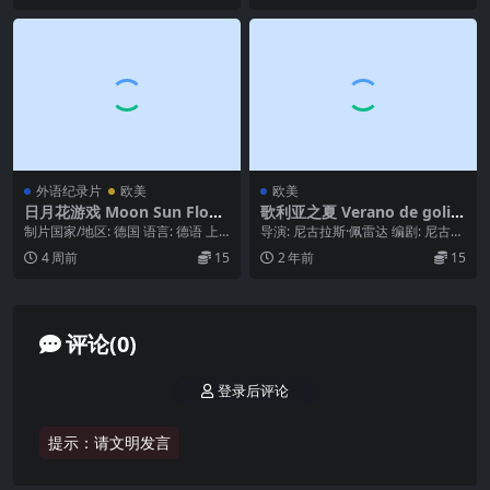
外语纪录片
欧美
欧美
日月花游戏 Moon Sun Flow
歌利亚之夏 Verano de goliat
er Game.2008.mp4
(2010)
制片国家/地区: 德国 语言: 德语 上
导演: 尼古拉斯·佩雷达 编剧: 尼古拉
映日期: 2008 IMDb: tt13...
斯·佩雷达 主演: 加维诺·罗德里格
4 周前
15
2 年前
15
斯 ...
评论(0)
登录后评论
提示：请文明发言