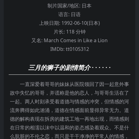
制片国家/地区:
日本
语言:
日语
上映日期:
1992-06-10(日本)
片长:
118 分钟
又名:
March Comes in Like a Lion
IMDb:
tt0105312
三月的狮子的剧情简介
· · · · · ·
一直深爱着哥哥的妹妹从医院领回了因一起意外事
故中失忆的哥哥，并谎称是他的恋人，与哥哥生活在了
一起。两人时刻承受着道德与情感的冲突，但情感的河
流奔腾得如此汹涌，道德在情感面前显得异常无力。道
德的解构表现在拆房的建筑工地一再地出现，而情感则
在日常的相濡以沫中以温和的姿态感染着观众。不是什
么肮脏的不伦之恋，而只是干干净净的平常人的情感，