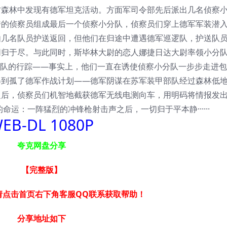
林中发现有德军坦克活动。方面军司令部先后派出几名侦察
秀的侦察员组成最后一个侦察小分队，侦察员们穿上德军军装潜
由几名队员护送返回，但他们在归途中遭遇德军巡逻队，护送队
同归于尽。与此同时，斯毕林大尉的恋人娜捷日达大尉率领小分
察队的行踪——事实上，他们一直在诱使侦察小分队一步步走进
得到孤了德军作战计划——德军阴谋在苏军装甲部队经过森林低
之后，侦察员们机智地截获德军无线电测向车，用明码将情报发
运：一阵猛烈的冲锋枪射击声之后，一切归于平本静······
EB-DL 1080P
夸克网盘分享
【完整版
】
请点击首页右下角客服QQ联系获取帮助！
分享地址如下