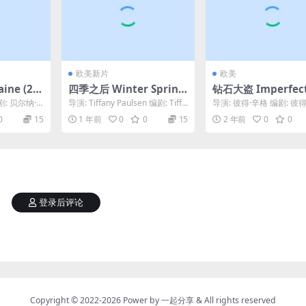
欧美新片
欧美
ine (20
四季之后 Winter Spring
钻石大盗 Imperfect
Summer or Fall (2024)
(2016)
剧: 贝尔纳·
导演: Tiffany Paulsen 编剧: Tiffa
导演: 彼得·辛格 编剧: 彼得
ul...
ny Paulsen ...
格 / Jonathan Singer 主演.
0
15
1 年前
0
0
15
2 年前
0
0
登录后评论
Copyright © 2022-2026 Power by
一起分享
& All rights reserved