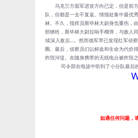
乌克兰方面军进攻方向已定，但是前方森
队，但都是一去不复返。情报处集中最优
林。不久，指挥员斯毕林大尉身负重伤，
部牺牲，斯毕林大尉拉响手榴弹，与敌人
续深入敌后…。然而德军早已发现红军侦
圈。最后，侦察员们以鲜血和生命为代价
炸毁河堤。在随身携带的无线电台被炸毁
司令部在电波中听到了小分队最后的命
W
如遇任何问题，