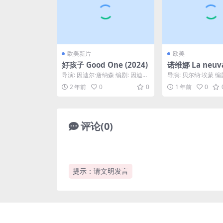
欧美新片
欧美
好孩子 Good One (2024)
诺维娜 La neuva
05)
导演: 因迪尔·唐纳森 编剧: 因迪尔
导演: 贝尔纳·埃蒙 编
·唐纳森 主演: 莉莉·科利亚斯 / S
埃蒙 主演: Elise Guilba
2 年前
0
0
1 年前
0
u...
评论(0)
提示：请文明发言