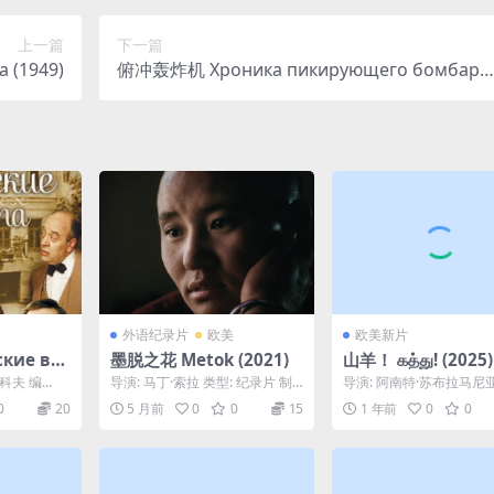
上一篇
下一篇
 (1949)
俯冲轰炸机 Хроника пикирующего бомбард
ировщика (1967)
外语纪录片
欧美
欧美新片
кие во
墨脱之花 Metok (2021)
山羊！ கத்து! (2025)
科夫 编
导演: 马丁·索拉 类型: 纪录片 制
导演: 阿南特·苏布拉马尼
: 欧列格...
片国家/地区: 阿根廷 / 意大利 /
剧: Ananth Subramaniam
0
20
5 月前
0
0
15
1 年前
0
0
中...