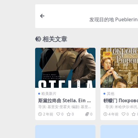
发现目的地 Pueblerina
相关文章
VIP
欧美新片
其他
斯黛拉终曲 Stella. Ein L
帡幪门 Покровс
eben. (2023)
рота (1982)
导演: 基里安·里霍夫 编剧: 基里安
导演: 米哈伊尔·科扎
·里霍夫 / Marc Blöbaum /...
剧: 列奥尼德·佐林 主演
2 年前
0
0
0
4 年前
0