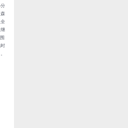
小分
入森
员全
队继
包围
地时
出。