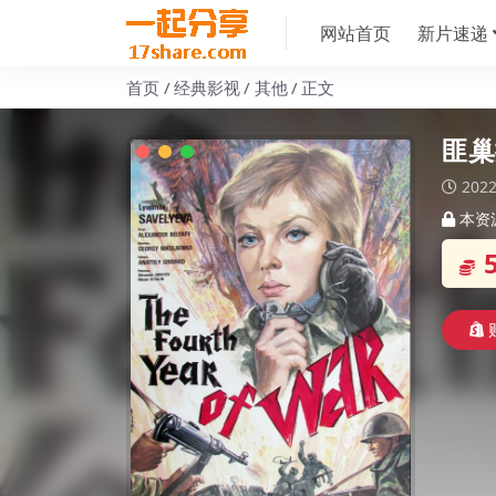
网站首页
新片速递
首页
经典影视
其他
正文
匪巢探
2022
本资