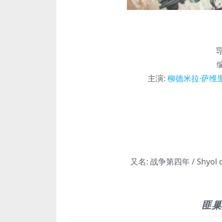
主演
:
柳德米拉·萨维
又名:
战争第四年 / Shyol che
匪巢