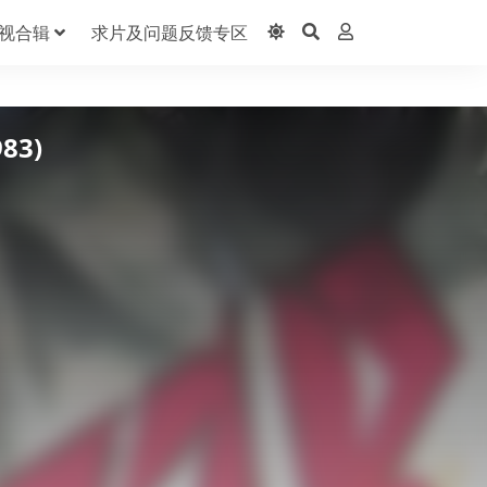
视合辑
求片及问题反馈专区
83)