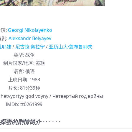
导演
:
Georgi Nikolayenko
编剧
:
Aleksandr Belyayev
里耶娃
/
尼古拉·奥拉宁
/
亚历山大·兹布鲁耶夫
类型:
战争
制片国家/地区:
苏联
语言:
俄语
上映日期:
1983
片长:
81分39秒
tvyortyy god voyny / Четвертый год войны
IMDb:
tt0261999
探密的剧情简介
· · · · · ·