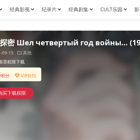
经典影视
纪录片
经典剧集
CULT乐园
影
密 Шел четвертый год войны… (19
-09-15
其他
源需权限下载
5
积分
VIP折扣
购买下载权限