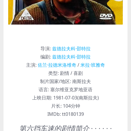
导演
:
兹德拉夫科·邵特拉
编剧
:
兹德拉夫科·邵特拉
主演
:
佐兰·拉德米洛维奇
/
米拉·班雅奇
类型:
剧情 / 喜剧
制片国家/地区:
南斯拉夫
语言:
塞尔维亚克罗地亚语
上映日期:
1981-07-03(南斯拉夫)
片长:
104分钟
IMDb:
tt0180139
第六挡车速的剧情简介
· · · · · ·