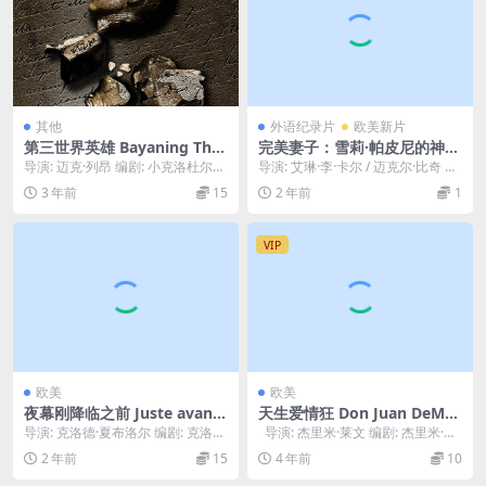
其他
外语纪录片
欧美新片
第三世界英雄 Bayaning Thir
完美妻子：雪莉·帕皮尼的神秘
d World (2000)
失踪事件 Perfect Wife: The
导演: 迈克·列昂 编剧: 小克洛杜尔多
导演: 艾琳·李·卡尔 / 迈克尔·比奇 类
Mysterious Disappearance
·德尔蒙多 / 迈克·列昂 主演: 里基...
型: 纪录片 制片国家/地区: 美国...
3 年前
15
2 年前
1
of Sherri Papini (2024)
VIP
欧美
欧美
夜幕刚降临之前 Juste avant l
天生爱情狂 Don Juan DeMar
a nuit.1971
co (1994)
导演: 克洛德·夏布洛尔 编剧: 克洛德
导演: 杰里米·莱文 编剧: 杰里米·莱
·夏布洛尔 主演: 斯特凡·奥德朗 / ...
文 / 拜伦 主演: 约翰...
2 年前
15
4 年前
10