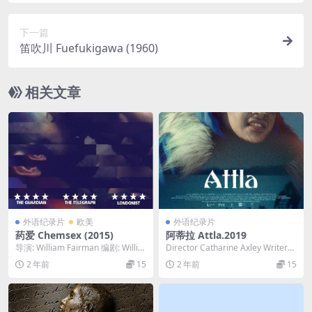
下一篇
笛吹川 Fuefukigawa (1960)
相关文章
外语纪录片
欧美
外语纪录片
药爱 Chemsex (2015)
阿蒂拉 Attla.2019
导演: William Fairman 编剧: Willia
Director Catharine Axley Writers
m Fairman ...
Cathari...
2 年前
15
2 年前
15