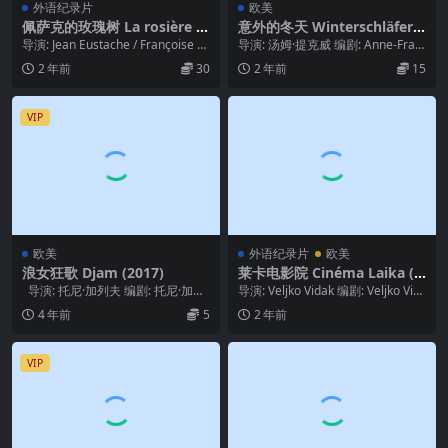
外语纪录片
欧美
佩萨克的玫瑰树 La rosière d
意外的冬天 Winterschläfer
e Pessac 【1968版 + 1979
(1997)
导演: Jean Eustache / Françoise Le
导演: 汤姆·提克威 编剧: Anne-Fran
版】
brun 类型:...
çoise Pyszora / ...
2 年前
30
2 年前
15
VIP
欧美
外语纪录片
欧美
浪女狂歌 Djam (2017)
莱卡电影院 Cinéma Laika (2
023)
导演: 托尼·加列夫 编剧: 托尼·加列
导演: Veljko Vidak 编剧: Veljko Vid
夫 主演: 西蒙·阿布卡瑞...
ak / Emma...
4 年前
5
2 年前
VIP