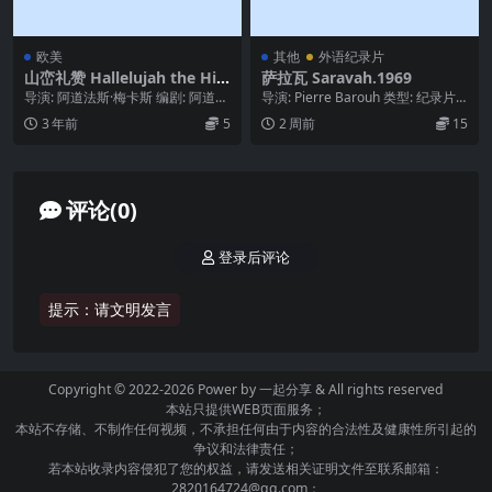
欧美
其他
外语纪录片
山峦礼赞 Hallelujah the Hill
萨拉瓦 Saravah.1969
s (1963)
导演: 阿道法斯·梅卡斯 编剧: 阿道法
导演: Pierre Barouh 类型: 纪录片
斯·梅卡斯 主演: 彼得·比尔德 / S...
制片国家/地区: 巴西 上映...
3 年前
5
2 周前
15
评论(0)
登录后评论
提示：请文明发言
Copyright © 2022-2026 Power by
一起分享
& All rights reserved
本站只提供WEB页面服务；
本站不存储、不制作任何视频，不承担任何由于内容的合法性及健康性所引起的
争议和法律责任；
若本站收录内容侵犯了您的权益，请发送相关证明文件至联系邮箱：
2820164724@qq.com；