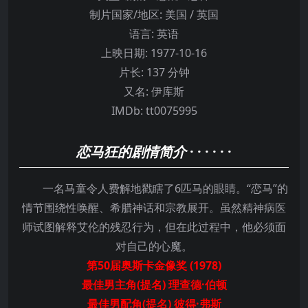
制片国家/地区:
美国 / 英国
语言:
英语
上映日期:
1977-10-16
片长:
137 分钟
又名:
伊库斯
IMDb:
tt0075995
恋马狂的剧情简介
· · · · · ·
一名马童令人费解地戳瞎了6匹马的眼睛。“恋马”的
情节围绕性唤醒、希腊神话和宗教展开。虽然精神病医
师试图解释艾伦的残忍行为，但在此过程中，他必须面
对自己的心魔。
第50届奥斯卡金像奖 (1978)
最佳男主角(提名) 理查德·伯顿
最佳男配角(提名) 彼得·弗斯