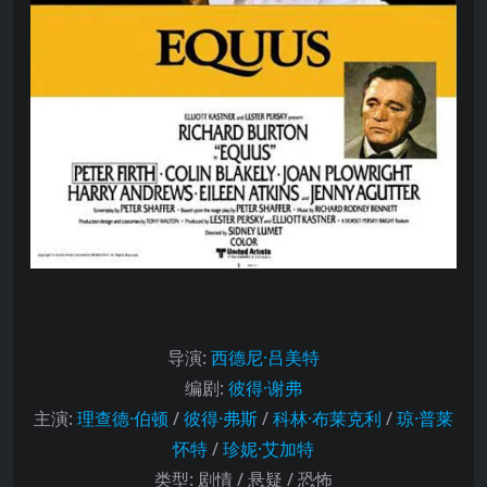
导演
:
西德尼·吕美特
编剧
:
彼得·谢弗
主演
:
理查德·伯顿
/
彼得·弗斯
/
科林·布莱克利
/
琼·普莱
怀特
/
珍妮·艾加特
类型:
剧情 / 悬疑 / 恐怖