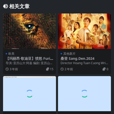
相关文章
欧美
其他新片
【玛丽昂·歌迪亚】愤怒 Furia.
桑登 Sang.Den.2024
1999
导演: 亚历山大·阿嘉 编剧: 亚历山大
Director Hoang Tuan Cuong Write
·阿嘉 / Grégory Levass...
r To Thie...
3 年前
15
2 年前
0