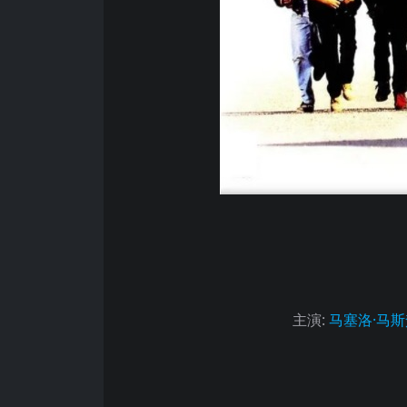
主演
:
马塞洛·马