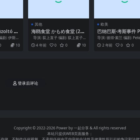
其他
欧美
oltó ut
海鸥食堂 かもめ食堂 (200
巴纳巴斯·考斯事件 Pr
6)
d Barnabáš Kos (1
编剧: 伊斯特
导演: 荻上直子 编剧: 荻上直子
导演: 彼得·索兰 编剧: Peter
 主演...
主演: 小林聪美 / 片桐入 ...
as / Albert Mare...
0
10
4 年前
0
0
10
2 年前
0
0
登录后评论
Copyright © 2022-2026 Power by
一起分享
& All rights reserved
本站只提供WEB页面服务；
不存储、不制作任何视频，不承担任何由于内容的合法性及健康性所引起的争议和法律