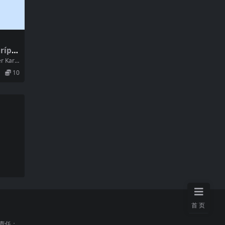
ípa
965)
 Karv
10
首页
责任；