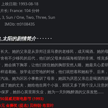
上映日期:
1993-08-18
片长:
France: 104 分钟
, 3, Sun / One, Two, Three, Sun
IMDb:
tt0108435
2, 3,太阳的剧情简介
· · · · · ·
大。她的父亲是从异邦迁居马赛的老移民，成天喝酒。她的
右舍有不少移民的后代，他们的父母来自隔海相望的非洲。维克
时，她会摘下胸罩，让他们按住她的胸部安然人睡。她最关心柔
一样追着她。放学走过空地的时候，他们就想着和她粘乎。后来
泼汽油。她为区区小事教训了母亲，她因为厌恶父亲总是喝酒而
来成了她的丈夫，她给他生两个小孩，郊区又多了两个没人注意
小保罗，她担心莫里斯失业，她为一天到晚醉酒的父亲发愁……
50届威尼斯电影节 (1993)
元 金狮奖 (提名) 贝特朗·布里叶