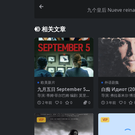
九个皇后 Nueve reinas
相关文章
欧美新片
外语剧集
九月五日 September 5
白痴 Идиот (20
(2024)
导演: 蒂姆·菲尔巴姆 编剧: 莫里茨
导演: 弗拉基米尔·博
·拜恩德尔 / 蒂姆·菲尔巴姆 / 亚历
剧: 弗拉基米尔·博尔特
2 年前
0
0
0
3 年前
0
克...
尔·陀思妥...
VIP
VIP