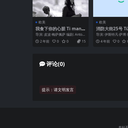
欧美
欧美
我食下你的心脏 Ti mang
消防大街25号 Tüz
io il cuore (2022)
ca 25. (1973)
导演: 皮波·梅萨佩萨 编剧: Anton
导演: 伊斯特凡·萨博 
ella Gaeta / 皮波·梅萨佩...
凡·萨博 / Luca Karall
2 年前
0
0
15
4 年前
0
评论(0)
提示：请文明发言
本站