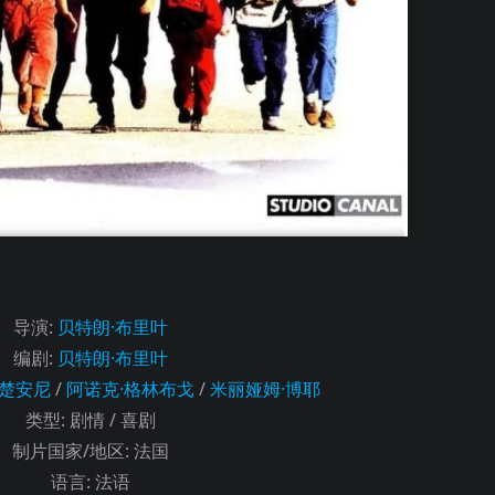
导演
:
贝特朗·布里叶
编剧
:
贝特朗·布里叶
斯楚安尼
/
阿诺克·格林布戈
/
米丽娅姆·博耶
类型:
剧情 / 喜剧
制片国家/地区:
法国
语言:
法语