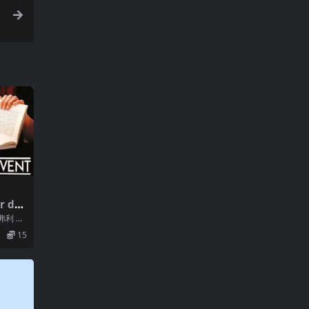
r du
弗利 编
利 主
15