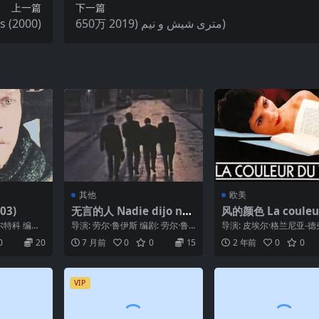
上一篇
下一篇
 (2000)
650万 متری شیش و نیم (2019)
其他
欧美
03)
无言的人 Nadie dijo nad
风的颜色 La couleu
a (1971)
vent (1988)
尔特科 编
导演: 劳尔·鲁伊斯 编剧: 劳尔·鲁
导演: 皮埃尔·格兰尼亚-德
科 / 费奥多
伊斯 主演: Carlos Solanos...
剧: 皮埃尔·格兰尼亚-德弗
0
20
7 月前
0
0
15
2 年前
0
0
演: 伊丽...
VIP