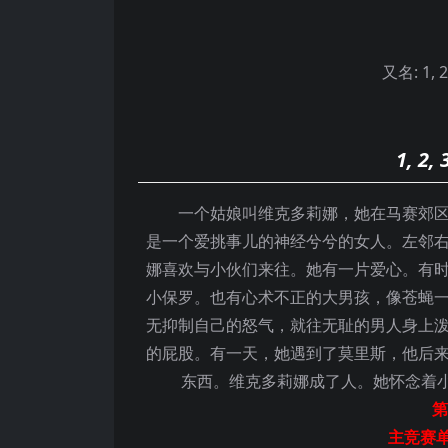
又名:
1, 2
1, 
一个姑娘叫维克多莉娜，她在马赛郊区长
是一个爱挑事儿的神经兮兮的女人。左邻
娜喜欢与小伙们来往。她有一片爱心。有
小保罗。也有心术不正的大男孩，像苍蝇
无抑制自己的怒气，就往无耻的男人身上
的屁股。有一天，她遇到了莫里斯，他后
东西。维克多莉娜成了人。她怀念着
第
主竞赛单