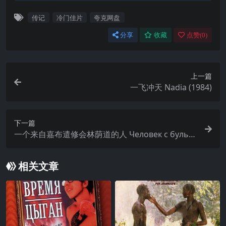
传记
冷门佳片
夸克网盘
分享
收藏
点赞(
0
)
上一篇
一飞冲天 Nadia (1984)
下一篇
一个来自嘉布遣修会林荫道的人 Человек с бульв
ара Капуцинов (1987)
相关文章