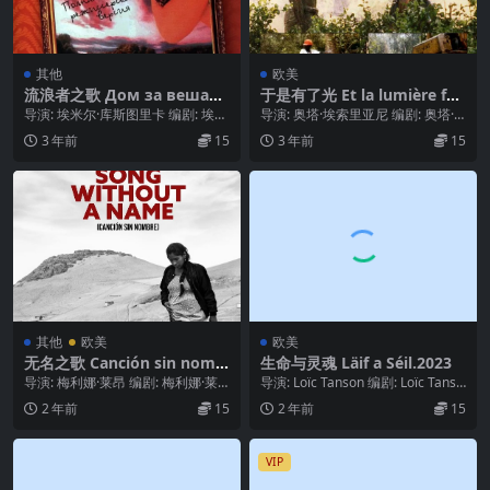
其他
欧美
流浪者之歌 Дом за вешањ
于是有了光 Et la lumière fut
е (1988)
(1989)
导演: 埃米尔·库斯图里卡 编剧: 埃米
导演: 奥塔·埃索里亚尼 编剧: 奥塔·
尔·库斯图里卡 / 戈尔丹·米希奇 主
埃索里亚尼 主演: Sigalon Sa...
3 年前
15
3 年前
15
演...
其他
欧美
欧美
无名之歌 Canción sin nomb
生命与灵魂 Läif a Séil.2023
re (2019)
导演: 梅利娜·莱昂 编剧: 梅利娜·莱
导演: Loïc Tanson 编剧: Loïc Tanso
昂 / Michael J. White...
n 主演: 索菲·穆...
2 年前
15
2 年前
15
VIP