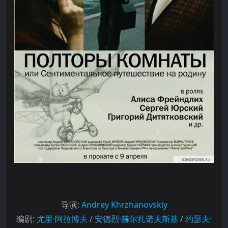
导演
:
Andrey Khrzhanovskiy
编剧
:
尤里·阿拉博夫
/
安德烈·赫尔扎诺夫斯基
/
约瑟夫·