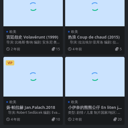
欧美
欧美
宫廷怨史 Volavérunt (1999)
热浪 Coup de chaud (2015)
导演: 比格斯·鲁纳 编剧: 安东尼·奥
导演: 拉法埃尔·亚库洛 编剧: 拉法
雷塔 / 库卡·卡纳尔斯 / 比格斯·鲁...
埃尔·亚库洛 / Lise ...
2 年前
15
4 年前
5
VIP
欧美
欧美
扬·帕拉赫 Jan.Palach.2018
小伊奈的熊熊公仔 En liten ju
lsaga (1999)
导演: Robert Sedlácek 编剧: Eva
类型: 剧情 / 儿童 制片国家/地区: 瑞
Kantu...
典 / 芬兰 语言: 瑞典语 上映日...
4 年前
10
2 年前
20