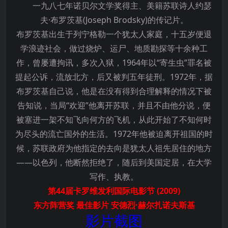
一九八七年诺贝尔文学奖得主、美籍苏联诗人约瑟
夫·布罗茨基(Joseph Brodsky)的传记片。
布罗茨基出生于列宁格勒一个犹太人家庭，十五岁便退
学浪迹社会，做过烧炉、运尸、地质勘探等十余种工
作，曾屡遭拘讯，多次入狱，1964年以“寄生虫”罪名被
提起公诉，流放北方，后又被判五年徒刑。1972年，据
布罗茨基自己说，他是在没有得到合理解释的情况下被
告知说，当局“欢迎”他离开苏联，并且不由他分说，便
被塞进一架不知飞向何方的飞机，从此开始了不知何时
为尽头的流亡国外的生活。1972年他被迫离开祖国的时
候，苏联政府为他指定的去向是犹太人祖先居住的地方
——以色列，他断然拒绝了，随后到美国定居，在大学
写作、执教。
第44届卡罗维发利国际电影节 (2009)
东方阵营奖 最佳影片 安德烈·赫尔扎诺夫斯基
影片截图