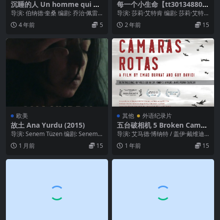
沉睡的人 Un homme qui do
每一个小生命【tt30134880】
rt (1974)
Every Little Thing 2024
导演: 伯纳德·奎桑 编剧: 乔治·佩雷
导演: 莎莉·艾特肯 编剧: 莎莉·艾特
克 主演: 雅克·斯皮埃塞 / 卢德米拉...
肯 类型: 纪录片 制片国家/地区: 澳...
4 年前
5
2 年前
15
欧美
其他
外语纪录片
故土 Ana Yurdu (2015)
五台破相机 5 Broken Camer
as (2011)
导演: Senem Tüzen 编剧: Senem T
导演: 艾马德·博纳特 / 盖伊·戴维迪
üzen 主演: Esra...
类型: 纪录片 官方网站: www.k...
1 月前
15
1 年前
15