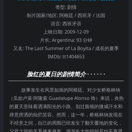
类型:
剧情
制片国家/地区:
阿根廷 / 西班牙 / 法国
语言:
西班牙语
上映日期:
2009-12-09
片长:
Argentina: 93 分钟
又名:
The Last Summer of La Boyita / 成長的夏季
IMDb:
tt1404653
脸红的夏日的剧情简介
· · · · · ·
故事发生在风景如画的阿根廷。对少女桥格林纳
（瓜妲卢裴·阿隆索 Guadalupe Alonso 饰）来说，炎热
的夏天意味着洒满阳光的小路、划过脸颊的微咸汗水和
肆意挥洒的灿烂笑容。然而，这一年，桥格林纳发现在
不经意之间，自己的周围已经发生了翻天覆地的变化，
父母之间的关系越来越差，渐渐长大的姐姐开始不再愿