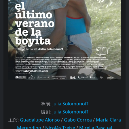
导演
:
Julia Solomonoff
编剧
:
Julia Solomonoff
主演
:
Guadalupe Alonso
/
Gabo Correa
/
María Clara
Merendino
/
Nicolás Treise
/
Mirella Pascual