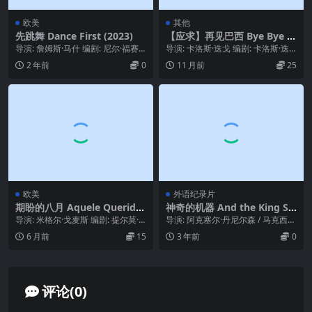
欧美
其他
先跳舞 Dance First (2023)
【应求】再见巴西 Bye Bye B
rasil (1980)
导演: 詹姆斯·马什 编剧: 尼尔·福赛
导演: 卡洛斯·迭戈 编剧: 卡洛斯·迭
思 主演: 艾丹·吉伦 / 加布里埃尔·...
戈 / 莱奥波尔多·塞兰 主演: Bet...
2 年前
0
11 月前
25
欧美
外语纪录片
期盼的八月 Aquele Querido
神奇的机器 And the King Sai
Mês de Agosto (2008)
d, What a Fantastic Machin
导演: 米格尔·戈麦斯 编剧: 提尔莫·
导演: 阿克塞尔·丹尼尔森 / 马克西米
e (2023)
舍罗 / 米格尔·戈麦斯 / 马里亚娜·...
利·范·艾崔克 编剧: 阿克塞尔·丹尼
6 月前
15
3 年前
0
尔...
评论(0)