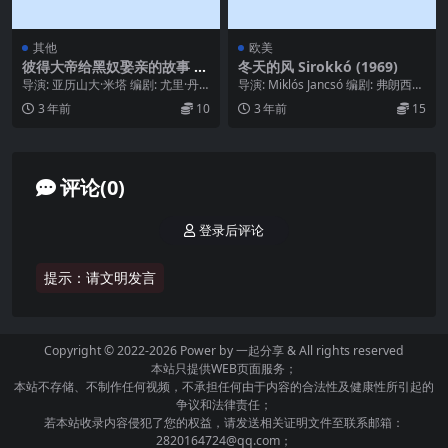
其他
欧美
彼得大帝给黑奴娶亲的故事 С
冬天的风 Sirokkó (1969)
каз про то, как царь Пет
导演: 亚历山大·米塔 编剧: 尤里·丹
导演: Miklós Jancsó 编剧: 弗朗西斯
р арапа женил (1976)
斯金 / Valery Frid / 亚...
·吉罗 / 盖维拉·赫尔纳迪...
3 年前
10
3 年前
15
评论(0)
登录后评论
提示：请文明发言
Copyright © 2022-2026 Power by
一起分享
& All rights reserved
本站只提供WEB页面服务；
本站不存储、不制作任何视频，不承担任何由于内容的合法性及健康性所引起的
争议和法律责任；
若本站收录内容侵犯了您的权益，请发送相关证明文件至联系邮箱：
2820164724@qq.com；