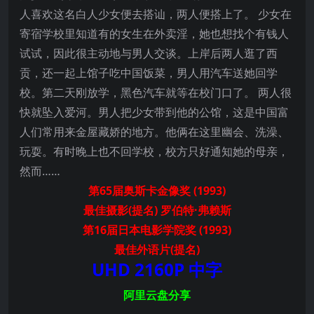
人喜欢这名白人少女便去搭讪，两人便搭上了。 少女在
寄宿学校里知道有的女生在外卖淫，她也想找个有钱人
试试，因此很主动地与男人交谈。上岸后两人逛了西
贡，还一起上馆子吃中国饭菜，男人用汽车送她回学
校。第二天刚放学，黑色汽车就等在校门口了。 两人很
快就坠入爱河。男人把少女带到他的公馆，这是中国富
人们常用来金屋藏娇的地方。他俩在这里幽会、洗澡、
玩耍。有时晚上也不回学校，校方只好通知她的母亲，
然而……
第65届奥斯卡金像奖 (1993)
最佳摄影(提名) 罗伯特·弗赖斯
第16届日本电影学院奖 (1993)
最佳外语片(提名)
UHD 2160P
中字
阿里云盘分享