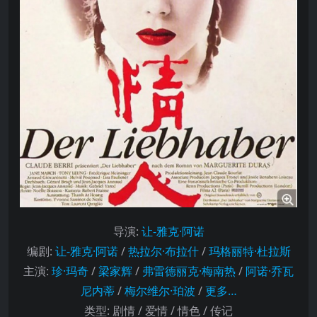
导演
:
让-雅克·阿诺
编剧
:
让-雅克·阿诺
/
热拉尔·布拉什
/
玛格丽特·杜拉斯
主演
:
珍·玛奇
/
梁家辉
/
弗雷德丽克·梅南热
/
阿诺·乔瓦
尼内蒂
/
梅尔维尔·珀波
/
更多…
类型:
剧情 / 爱情 / 情色 / 传记