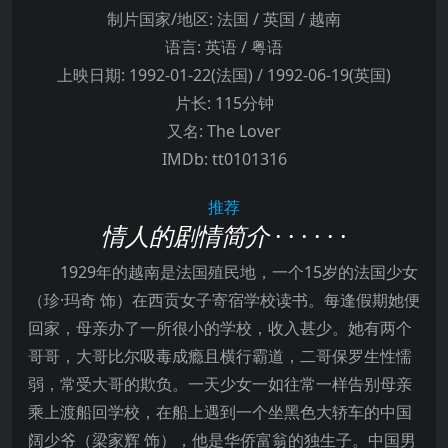
制片国家/地区:
法国 / 英国 / 越南
语言:
英语 / 粤语
上映日期:
1992-01-22(法国) / 1992-06-19(英国)
片长:
115分钟
又名:
The Lover
IMDb:
tt0101316
推荐
情人的剧情简介
· · · · · ·
1929年的越南是法国殖民地，一个15岁的法国少女
（珍·玛奇 饰）在西贡女子寄宿学校读书。每逢假期她便
回家，母亲办了一所很小的学校，收入甚少。她有两个
哥哥，大哥比尔吸毒成瘾且横行霸道，二哥保罗生性懦
弱，常受大哥的欺负。一天少女一如往常一样告别母亲
乘上渡船回学校，在船上遇到一个坐黑色大轿车的中国
阔少爷（梁家辉 饰），他是华侨富翁的独生子。中国男