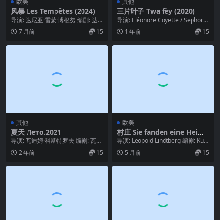
欧美
其他
风暴 Les Tempêtes (2024)
三片叶子 Twa fèy (2020)
导演: 达尼亚·雷蒙·博根努 编剧: 达
导演: Eléonore Coyette / Sephora
尼亚·雷蒙·博根努 / 维尔吉妮·卢热 ...
Monteau 类...
7 月前
15
1 年前
15
其他
欧美
夏天 Лето.2021
村庄 Sie fanden eine Heima
t (1953)
导演: 瓦迪姆·科斯特罗夫 编剧: 瓦迪
导演: Leopold Lindtberg 编剧: Kurt
姆·科斯特罗夫 主演: Gosha Go...
Früh 类型: ...
2 年前
15
5 月前
15