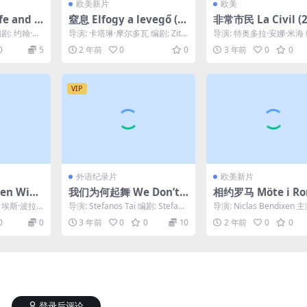
欧美新片
欧美
e and T
窒息 Elfogy a levegő (2
非常市民 La Civil (2
Roy Bea
023)
剧: 约翰·米
导演: 卡塔琳·摩尔多瓦 编剧: Zita
导演: 特奥多拉·安娜·米海 
...
Palóczi / 卡塔琳·摩尔多瓦...
abacuc Antonio De Ro...
0
5
2 年前
0
0
3 年前
0
0
VIP
外语纪录片
欧美新片
en Wink
我们为何起舞 We Don’t
相约罗马 Möte i Ro
Dance for Nothing (20
024)
: 埃斯·波拉
导演: Stefanos Tai 编剧: Stefano
导演: Niclas Bendixen 
22)
...
s Tai 类型: 纪录...
笛·约根森 / 克里斯蒂安·哈.
0
0
3 年前
0
0
10
2 年前
0
0
登录后评论