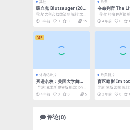
其他
欧美
吸血鬼 Blutsauger (202
夺命判官 The Lif
1)
imes of Judge 
导演: 尤利安·拉德迈耶 编剧: 尤利
导演: 约翰·休斯顿 编
n (1972)
安·拉德迈耶 主演: 亚历山大·科贝
利厄斯 主演: 保罗·纽曼 
3 年前
0
0
15
4 年前
0
里泽 ...
VIP
外语纪录片
欧美新片
买进名校：美国大学舞弊
盲区暗影 Im tot
风暴 Operation Varsity
el (2023)
导演: 克里斯·史密斯 编剧: Jon K
导演: 埃斯·波拉 编剧
Blues: The College Ad
armen 主演: Sa...
主演: Katja Bürkle / A
4 年前
0
0
5
2 年前
0
missions Scandal (202
1)
评论(0)