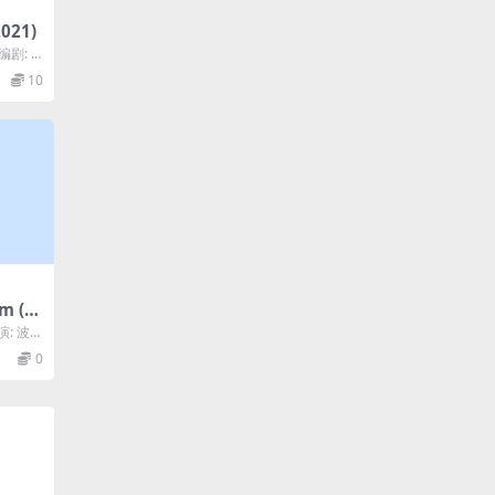
021)
编剧: H
10
m (2
主演: 波
..
0