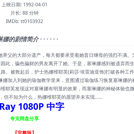
上映日期:
1992-04-01
片长:
88 分钟
IMDb:
tt0103932
琳娜的剧情简介
· · · · · ·
她养父的大部分遗产，每天都要承受着她昔日继母的强烈不满。
，因此，骗色骗财的男友离开了她。于是，塞琳娜感到被遗弃而
路。被救起后，护士热娜维耶芙(莉莎·埃雷迪亚饰)打破各种工
琳娜加入到她的瑜伽教学里来，意图通过瑜伽练习恢复塞琳娜的
娜维耶芙发现这对塞琳娜有明显的效果，而塞琳娜的神秘体验也
，但不知为什么，热娜维耶芙的愿望并未实现……
uRay 1080P 中字
夸克网盘分享
【完整版
】