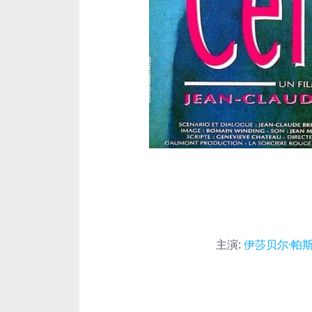
主演
:
伊莎贝尔·帕