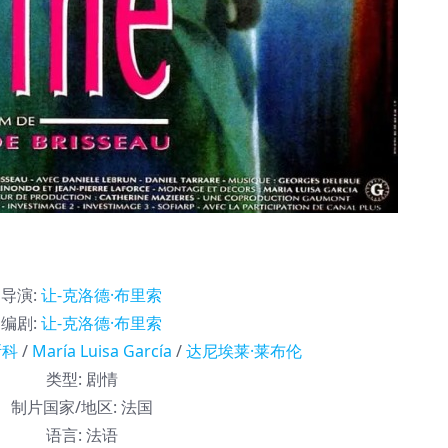
导演
:
让-克洛德·布里索
编剧
:
让-克洛德·布里索
斯科
/
María Luisa García
/
达尼埃莱·莱布伦
类型:
剧情
制片国家/地区:
法国
语言:
法语