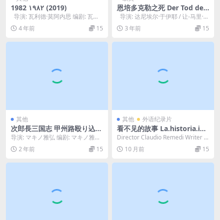
1982 ١٩٨٢ (2019)
恩培多克勒之死 Der Tod des
Empedokles oder: Wenn d
导演: 瓦利德·莫阿内思 编剧: 瓦利
导演: 达尼埃尔·于伊耶 / 让-马里·斯
ann der Erde Grün von neu
德·莫阿内思 主演: 娜丁·...
特劳布 编剧: Diet...
4 年前
15
3 年前
15
em Euch erglänzt (1987)
其他
其他
外语纪录片
次郎長三国志 甲州路殴り込み
看不见的故事 La.historia.inv
(1965
isible.2013
导演: マキノ雅弘 编剧: マキノ雅弘
Director Claudio Remedi Writer Cl
主演: 鹤田浩二 / 佐久間良子 / 長...
audio R...
2 年前
15
10 月前
15