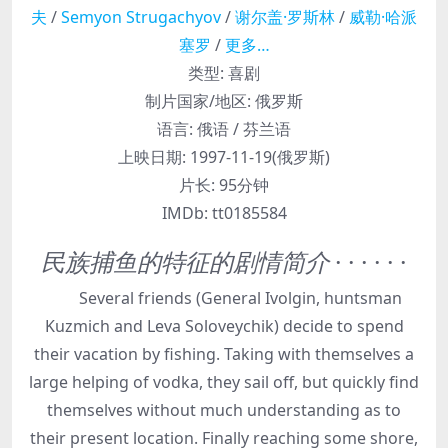
夫
/
Semyon Strugachyov
/
谢尔盖·罗斯林
/
威勒·哈派
塞罗
/
更多…
类型:
喜剧
制片国家/地区:
俄罗斯
语言:
俄语 / 芬兰语
上映日期:
1997-11-19(俄罗斯)
片长:
95分钟
IMDb:
tt0185584
民族捕鱼的特征的剧情简介
· · · · · ·
Several friends (General Ivolgin, huntsman
Kuzmich and Leva Soloveychik) decide to spend
their vacation by fishing. Taking with themselves a
large helping of vodka, they sail off, but quickly find
themselves without much understanding as to
their present location. Finally reaching some shore,