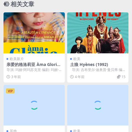
相关文章
欧美新片
欧美
亲爱的格洛莉亚 Àma Gloria
土狼 Hyènes (1992)
(2023)
导演: 玛丽·阿玛苏克里 编剧: 玛丽·
导演: 吉布里尔·迪奥普·曼贝蒂 编
阿玛苏克里 / 波丽娜·盖纳 主演: 露...
剧: 吉布里尔·迪奥普·曼贝蒂...
3 年前
4 年前
15
VIP
其他
欧美