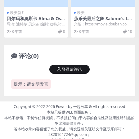
欧美新片
欧美
阿尔玛和奥斯卡 Alma & Osk
莎乐美最后之舞 Salome’s La
ar (2023)
st Dance (1988)
导演: 迪特尔·贝尔讷 编剧: 迪特尔·
介绍：https://movie.douban.com/
贝尔讷 主演: 艾米莉·考克斯 / 安东...
subject/1874...
3 年前
0
3 年前
10
评论(0)
登录后评论
提示：请文明发言
Copyright © 2022-2026 Power by
一起分享
& All rights reserved
本站只提供WEB页面服务；
本站不存储、不制作任何视频，不承担任何由于内容的合法性及健康性所引起的
争议和法律责任；
若本站收录内容侵犯了您的权益，请发送相关证明文件至联系邮箱：
2820164724@qq.com；