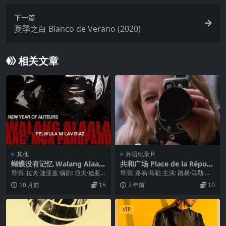
下一篇
夏季之白 Blanco de Verano (2020)
相关文章
其他
外语纪录片
蝴蝶没有记忆 Walang Alaala
共和广场 Place de la Républ
ang mga Paru-Paro (2009)
ique (1974)
导演: 拉夫·迪亚兹 编剧: 拉夫·迪亚
导演: 路易·马勒 主演: 路易·马勒 类
兹 主演: Willy Fernande...
型: 纪录片 制片国家/地区: 法国 ...
10 月前
15
2 年前
10
VIP