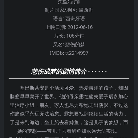
类型:
剧情
制片国家/地区:
墨西哥
语言:
西班牙语
上映日期:
2012-06-16
片长:
106分钟
又名:
悲伤的梦
IMDb:
tt2214997
悲伤成梦的剧情简介
· · · · · ·
塞巴斯蒂安是个活泼可爱、热爱海洋的孩子，却因
脑瘤早早离开了世界。他的母亲露在痛失爱子后参加心
里治疗小组，朋友、家人也尽力帮她走出阴影，不过这
伤痛似乎永远无法治愈。露想要找到继续生活的动力，
于是来到海边，坐上船去看鲸鱼，这是儿子的梦想，而
她的梦想——带儿子去看鲸鱼却永远无法实现。