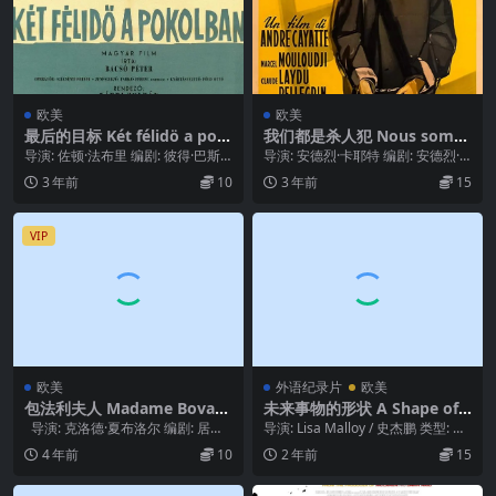
欧美
欧美
最后的目标 Két félidö a pok
我们都是杀人犯 Nous somm
olban (1962)
es tous des assassins (195
导演: 佐顿·法布里 编剧: 彼得·巴斯
导演: 安德烈·卡耶特 编剧: 安德烈·
2)
科 / 佐顿·法布里 主演: 伊姆莱·辛...
卡耶特 / 夏尔·斯巴克 主演: 马塞尔...
3 年前
10
3 年前
15
VIP
欧美
外语纪录片
欧美
包法利夫人 Madame Bovary
未来事物的形状 A Shape of T
(1991)
hings to Come (2020)
导演: 克洛德·夏布洛尔 编剧: 居斯
导演: Lisa Malloy / 史杰鹏 类型: 纪
塔夫·福楼拜 / 克洛德·夏...
录片 / 冒险 制片国家/...
4 年前
10
2 年前
15