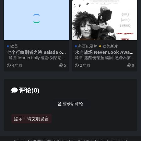
欧美
外语纪录片
欧美新片
七个行绞刑者之诗 Balada o s
永向战场 Never Look Away
iedmich obesených (1968)
(2024)
导演: Martin Holly 编剧: 列昂尼德·
导演: 露西·劳莱丝 编剧: 汤姆·布莱
安德列耶夫 类...
克威尔 / Matthew Metcal...
4 年前
5
2 年前
0
评论(0)
登录后评论
提示：请文明发言