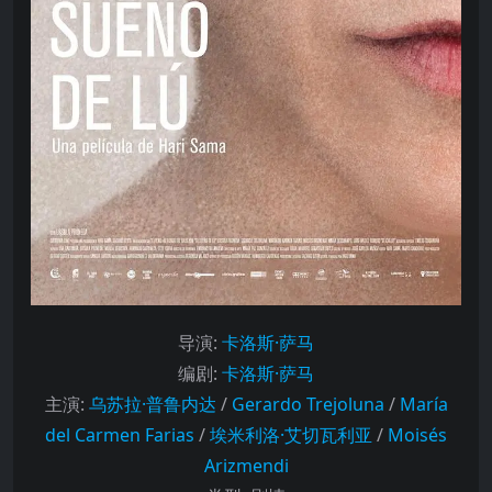
导演
:
卡洛斯·萨马
编剧
:
卡洛斯·萨马
主演
:
乌苏拉·普鲁内达
/
Gerardo Trejoluna
/
María
del Carmen Farias
/
埃米利洛·艾切瓦利亚
/
Moisés
Arizmendi