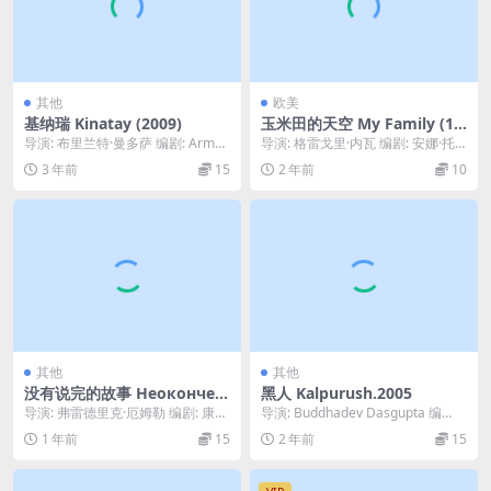
其他
欧美
基纳瑞 Kinatay (2009)
玉米田的天空 My Family (19
95)
导演: 布里兰特·曼多萨 编剧: Arman
导演: 格雷戈里·内瓦 编剧: 安娜·托
do Lao 主演: 寇寇·马汀 /...
马斯 / 格雷戈里·内瓦 主演: 吉米·...
3 年前
15
2 年前
10
其他
其他
没有说完的故事 Неокончен
黑人 Kalpurush.2005
ная повесть (1955)
导演: 弗雷德里克·厄姆勒 编剧: 康斯
导演: Buddhadev Dasgupta 编
坦丁·伊萨耶夫 主演: 谢尔盖·邦达尔
剧: 布哈达布·达斯古塔 类型:...
1 年前
15
2 年前
15
丘...