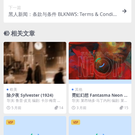
ogued (2025)
下一篇
黑人新闻：条款与条件 BLKNWS: Terms & Conditi
ons (2025)
相关文章
欧美
其他
除夕夜 Sylvester (1924)
霓虹幻想 Fantasma Neon (2
021)
导演: 鲁普·皮克 编剧: 卡尔·梅育 主
导演: 莱昂纳多·马丁内利 编剧: 莱昂
演: Eugen Klöpfer / ...
纳多·马丁内利 主演: Dennis P...
5 月前
14
3 月前
15
VIP
VIP