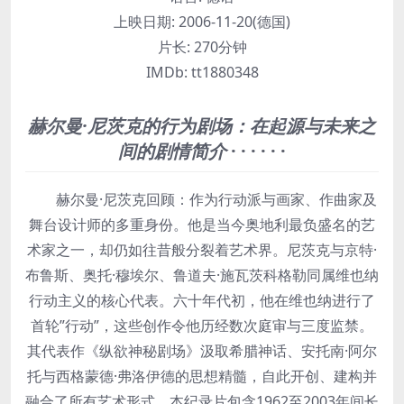
上映日期:
2006-11-20(德国)
片长:
270分钟
IMDb:
tt1880348
赫尔曼·尼茨克的行为剧场：在起源与未来之
间的剧情简介
· · · · · ·
赫尔曼·尼茨克回顾：作为行动派与画家、作曲家及
舞台设计师的多重身份。他是当今奥地利最负盛名的艺
术家之一，却仍如往昔般分裂着艺术界。尼茨克与京特·
布鲁斯、奥托·穆埃尔、鲁道夫·施瓦茨科格勒同属维也纳
行动主义的核心代表。六十年代初，他在维也纳进行了
首轮”行动”，这些创作令他历经数次庭审与三度监禁。
其代表作《纵欲神秘剧场》汲取希腊神话、安托南·阿尔
托与西格蒙德·弗洛伊德的思想精髓，自此开创、建构并
融合了所有艺术形式。本纪录片包含1962至2003年间长