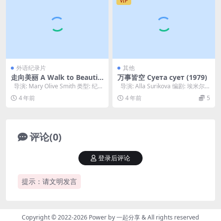
VIP
外语纪录片
其他
走向美丽 A Walk to Beautif
万事皆空 Суета сует (1979)
ul (2007)
导演: Mary Olive Smith 类型: 纪录
导演: Alla Surikova 编剧: 埃米尔·
片 制片国家...
布拉金斯基 类...
4 年前
4 年前
5
评论(0)
登录后评论
提示：请文明发言
Copyright © 2022-2026 Power by
一起分享
& All rights reserved