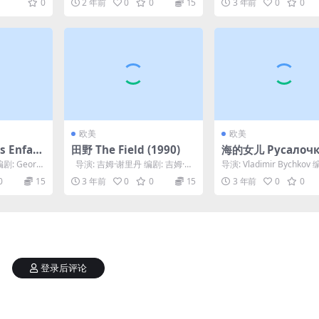
0
2 年前
0
0
15
3 年前
0
0
欧美
欧美
 Enfant
田野 The Field (1990)
海的女儿 Русалочка
999)
76)
编剧: Georg
导演: 吉姆·谢里丹 编剧: 吉姆·谢
导演: Vladimir Bychkov 
里丹 主演: 理查德·哈里斯...
dimir Vitkov...
0
15
3 年前
0
0
15
3 年前
0
0
登录后评论