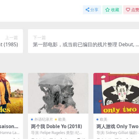
分享
收藏
点赞
上一篇
下一篇
(1985)
第一部电影，或当前已编目的残片整理 Debut, o
r, Objects of the Field of Debris as Currently C
atalogued (2025)
外语纪录片
欧美
欧美
saisons
两个我 Doble Yo (2018)
两人游戏 Only Two
Play (1962)
 Hanna Lad
导演: Felipe Rugeles 类型: 纪录
导演: Sidney Gilliat 编剧
片 制片国家/地区: 哥伦比亚...
福布斯 / 金斯利·埃米斯...