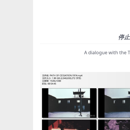
停止
A dialogue with the Ti