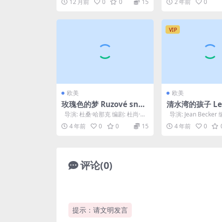
12 月前
0
0
15
2 年前
0
VIP
欧美
欧美
玫瑰色的梦 Ruzové sny
清水湾的孩子 Les
(1977)
s du Marais (1
导演: 杜桑·哈那克 编剧: 杜尚·杜
导演: Jean Becker 
谢克 / 杜桑·哈那克 主演...
es Montf...
4 年前
0
0
15
4 年前
0
评论(0)
提示：请文明发言