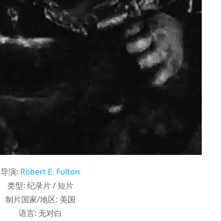
导演
:
Robert E. Fulton
类型:
纪录片 / 短片
制片国家/地区:
美国
语言:
无对白