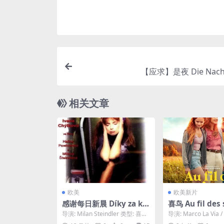
【应求】是夜 Die Nacht 
相关文章
欧美
欧美新片
感谢每日新晨 Díky za ka
喜鸟 Au fil des 
zdé nové ráno (1994)
(2024)
导演: Milan Steindler 类型: 喜剧
导演: Marco La Via /
制片国家/地区: 捷克 语...
oul 主演: 凯瑟琳·...