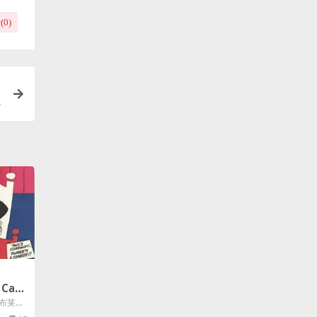
(
0
)
 Can
: 布莱恩·