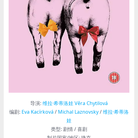
导演
:
维拉·希蒂洛娃 Věra Chytilová
编剧
:
Eva Kacírková
/
Michal Laznovsky
/
维拉·希蒂洛
娃
类型:
剧情 / 喜剧
制片国家/地区:
捷克