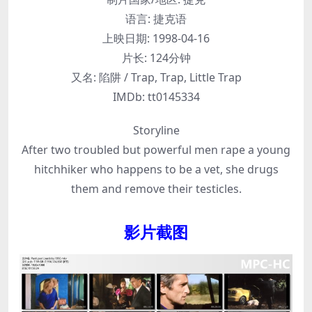
语言:
捷克语
上映日期:
1998-04-16
片长:
124分钟
又名:
陷阱 / Trap, Trap, Little Trap
IMDb:
tt0145334
Storyline
After two troubled but powerful men rape a young
hitchhiker who happens to be a vet, she drugs
them and remove their testicles.
影片截图