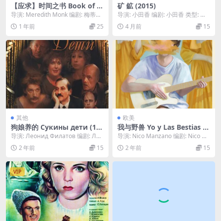
【应求】时间之书 Book of D
矿 鉱 (2015)
ays (1989)
导演: Meredith Monk 编剧: 梅蒂斯·
导演: 小田香 编剧: 小田香 类型: 纪
莫克 主演: Donna M...
录片 制片国家/地区: 波黑 / 日本...
1 年前
25
4 月前
15
其他
欧美
狗娘养的 Сукины дети (19
我与野兽 Yo y Las Bestias (2
90)
021)
导演: Леонид Филатов 编剧: Лео
导演: Nico Manzano 编剧: Nico M
нид Филатов / ...
anzano 主演: Je...
2 年前
15
2 年前
15
VIP