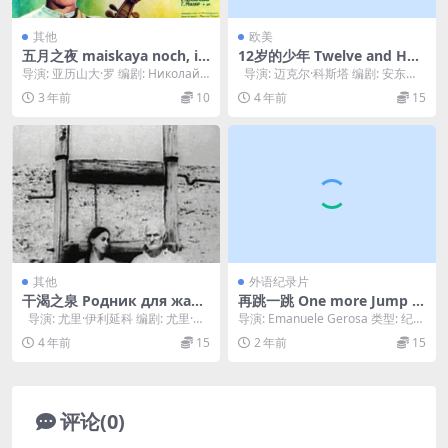
其他
欧美
五月之夜 maiskaya noch, ili
12岁的少年 Twelve and Hol
utoplennitsa (1952)
ding (2005)
导演: 亚历山大·罗 编剧: Николай Р
导演: 迈克尔·科斯塔 编剧: 安东尼·
имский-Корсаков ...
西皮阿诺 主演: Cono...
3 年前
10
4 年前
15
其他
外语纪录片
干渴之泉 Родник для жаж
再跳一跳 One more Jump (2
дущих (1965)
019)
导演: 尤里·伊利延科 编剧: 尤里·伊
导演: Emanuele Gerosa 类型: 纪录
利延科 主演: 季米特里·...
片 制片国家/地区: 意大利...
4 年前
15
2 年前
15
评论(0)