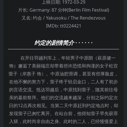
上映日期:
1972-03-29
片长:
Germany: 87 分钟(Berlin Film Festival)
又名:
约会 / Yakusoku / The Rendezvous
IMDb:
tt0224421
约定的剧情简介
· · · · · ·
在开往羽越列车上，年轻男子中原朗（萩原健一
饰）邂逅了美丽端庄却带着些许恐慌和拘谨的女子松宫
萤子（岸惠子 饰）。中原油腔滑调，甚至有些厚脸皮，
在他不懈的努力下，萤子终于轻启金口，二人有了初步
的言语交流。抵达羽越后，中原找到萤子，随其前往母
亲的墓前祭拜。他们的交流越来越深，分别之际约定次
日的12点再次相见。当第二天中原赶到约定地点时，却
发现萤子已匆忙离开。在站台前，他得知萤子早先获罪
入狱，此时尚非自由之身。此时的二人，已经慢慢爱上