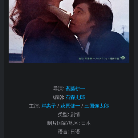
导演
:
斋藤耕一
编剧
:
石森史郎
主演
:
岸惠子
/
萩原健一
/
三国连太郎
类型:
剧情
制片国家/地区:
日本
语言:
日语