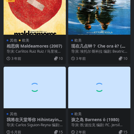
其他
欧美
欧美
相思病 Maldeamores (2007)
现在几点钟？ Che ora è? (19
89)
导演: Carlitos Ruiz Ruiz / 马里埃姆·
导演: 埃托尔·斯科拉 编剧: Beatrice
佩雷斯·里埃拉 编剧...
Ravaglioli / 埃托...
3 年前
10
3 年前
10
其他
欧美
我将在天堂等你 Hihintayin k
孩之岛 Barnens ö (1980)
ita sa langit (1991)
导演: Carlos Siguion-Reyna 编剧: R
导演: 凯·波拉克 编剧: P.C. Jersil
aquel Vill...
d / 奥拉·奥尔森 / 凯·...
6 月前
15
2 年前
15