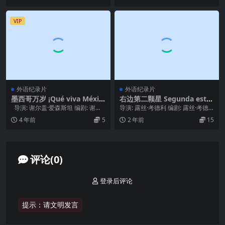
VIP
外语纪录片
外语纪录片
墨西哥万岁 ¡Qué viva Méxic
右边第二颗星 Segunda estre
o! – Да здравствует Мекс
lla a la derecha (2019)
导演: 谢尔盖·爱森斯坦 编剧: 谢尔
导演: 露丝·考德利 编剧: 露丝·考德
ика! (1979)
盖·爱森斯坦 / 格里高利·...
利 主演: Lorena Castell...
4 年前
5
2 年前
15
评论(0)
登录后评论
提示：请文明发言