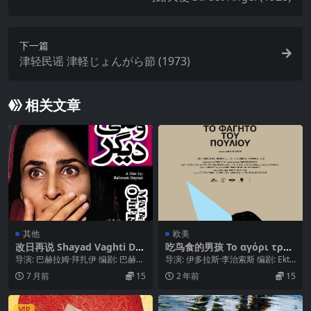
下一篇
津轻民谣 津軽じょんがら節 (1973)
相关文章
其他
欧美
改日再说 Shayad Vaghti De
吃鸟食的男孩 Το αγόρι τρώ
egar (1987)
ει το φαγητό τού πουλιού
导演: 巴赫拉姆·拜扎伊 编剧: 巴赫拉
导演: 伊多拉斯·李治索斯 编剧: Ekto
(2013)
姆·拜扎伊 主演: Simin Ansa...
ras Lygizos / 克努特·...
7 月前
15
2 年前
15
VIP