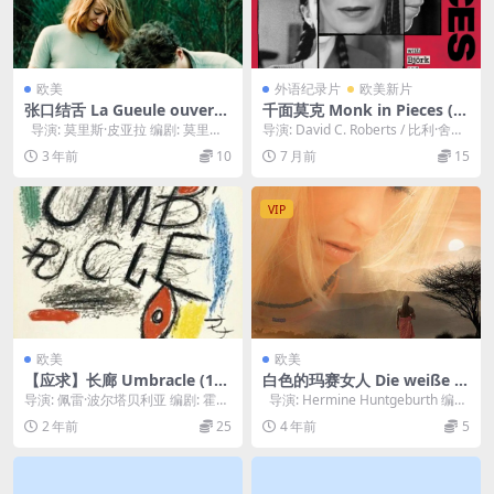
欧美
外语纪录片
欧美新片
张口结舌 La Gueule ouverte
千面莫克 Monk in Pieces (2
(1974)
025)
导演: 莫里斯·皮亚拉 编剧: 莫里斯·
导演: David C. Roberts / 比利·舍巴
皮亚拉 主演: 纳塔莉·贝...
尔 编剧: 比利·舍巴尔...
3 年前
10
7 月前
15
VIP
欧美
欧美
【应求】长廊 Umbracle (197
白色的玛赛女人 Die weiße M
0)
assai (2005)
导演: 佩雷·波尔塔贝利亚 编剧: 霍安
导演: Hermine Huntgeburth 编
·布罗萨 / 佩雷·波尔塔贝利亚 主演:...
剧: Johan...
2 年前
25
4 年前
5