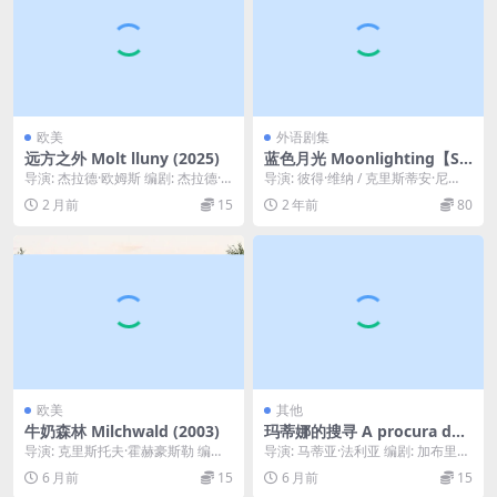
欧美
外语剧集
远方之外 Molt lluny (2025)
蓝色月光 Moonlighting【S0
1-S05】 1985-1988
导演: 杰拉德·欧姆斯 编剧: 杰拉德·
导演: 彼得·维纳 / 克里斯蒂安·尼
欧姆斯 主演: 马里奥·卡萨斯 / 大卫...
比 / 威尔·麦肯齐 / 温斯顿·希布勒 ...
2 月前
15
2 年前
80
欧美
其他
牛奶森林 Milchwald (2003)
玛蒂娜的搜寻 A procura de
Martina (2024)
导演: 克里斯托夫·霍赫豪斯勒 编
导演: 马蒂亚·法利亚 编剧: 加布里埃
剧: 本杰明·海森堡 / 克里斯托夫·霍
拉·阿马拉尔 / 马蒂亚·法利亚 主演:...
6 月前
15
6 月前
15
赫豪斯...