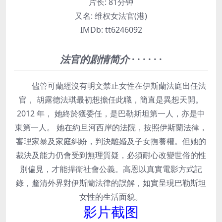
片长:
81分钟
又名:
维权女法官(港)
IMDb:
tt6246092
法官的剧情简介
· · · · · ·
儘管可蘭經沒有明文禁止女性在伊斯蘭法庭出任法
官， 胡露德法琪最初想擔任此職，簡直是異想天開。
2012 年， 她終於獲委任，是巴勒斯坦第一人，亦是中
東第一人。 她在約旦河西岸的法院，按照伊斯蘭法律，
審理家暴及家庭糾紛，判決離婚及子女撫養權。但她的
裁決及能力仍會受到無理質疑，必須耐心改變世俗的性
別偏見，才能捍衛社會公義。高恩以真實電影方式記
錄，釐清外界對伊斯蘭法律的誤解，如實呈現巴勒斯坦
女性的生活面貌。
影片截图