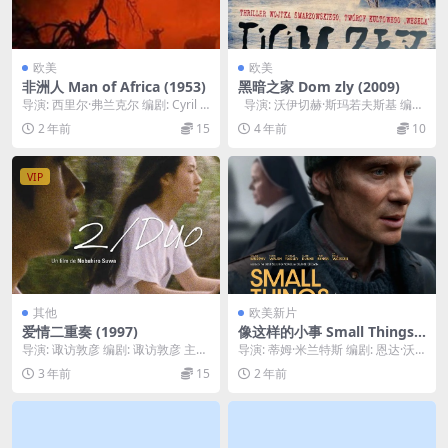
欧美
欧美
非洲人 Man of Africa (1953)
黑暗之家 Dom zly (2009)
导演: 西里尔·弗兰克尔 编剧: Cyril F
导演: 沃伊切赫·斯玛若夫斯基 编
rankel / Montagu...
剧: 卢卡兹·考斯米基 / 沃伊...
2 年前
15
4 年前
10
VIP
其他
欧美新片
爱情二重奏 (1997)
像这样的小事 Small Things L
ike These (2024)
导演: 诹访敦彦 编剧: 诹访敦彦 主
导演: 蒂姆·米兰特斯 编剧: 恩达·沃
演: 柳爱里 / 西岛秀俊 / 渡边真起
尔什 主演: 基里安·墨菲 / 艾琳·沃...
3 年前
15
2 年前
子...