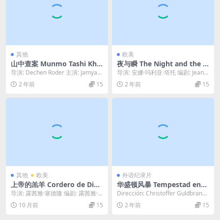
其他
欧美
山中查案 Munmo Tashi Khyi
夜与瞬 The Night and the M
dron (2016)
oment (1994)
导演: Dechen Roder 主演: Jamyan
导演: 安娜·玛利亚·塔托 编剧: Jean-
g Jamtsho Wan...
Claude Carri / Cl...
2 年前
15
2 年前
15
其他
欧美
外语纪录片
上帝的羔羊 Cordero de Dios
华盛顿风暴 Tempestad en
(2008)
Washington.2023
导演: 露茜雅·塞德隆 编剧: 露茜雅·
Dirección: Christoffer Guldbrands
塞德隆 Lucía Cedrón 主演:...
en Repa...
10 月前
15
2 年前
15