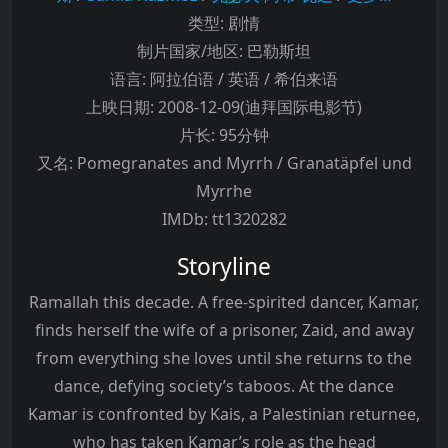
类型:
剧情
制片国家/地区:
巴勒斯坦
语言:
阿拉伯语 / 英语 / 希伯来语
上映日期:
2008-12-09(迪拜国际电影节)
片长:
95分钟
又名:
Pomegranates and Myrrh / Granatäpfel und
Myrrhe
IMDb:
tt1320282
Storyline
Ramallah this decade. A free-spirited dancer, Kamar,
finds herself the wife of a prisoner, Zaid, and away
from everything she loves until she returns to the
dance, defying society’s taboos. At the dance
Kamar is confronted by Kais, a Palestinian returnee,
who has taken Kamar’s role as the head