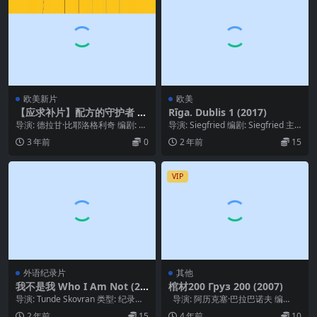
欧美新片
欧美
【应求补片】配方的守护者 Č
Rīga. Dublis 1 (2017)
uvari formule (2023)
导演: 德拉甘·比耶洛格利奇 编剧: 德
导演: Siegfried 编剧: Siegfried 主
拉甘·比耶洛格利奇 / Vuk Rsum...
演: Elita Kļ...
3 年前
0
2 年前
15
VIP
外语纪录片
其他
我不是我 Who I Am Not (20
棺材200 Груз 200 (2007)
23)
导演: Tunde Skovran 类型: 纪录
导演: 阿历克塞·巴拉巴诺夫 编
片 / 同性 制片国家/地区: ...
剧: 阿历克塞·巴拉巴诺夫 主演:...
2 年前
15
4 年前
10