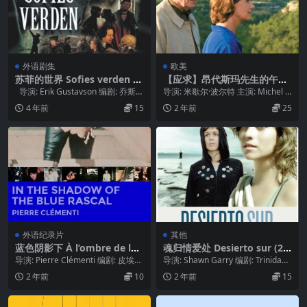
外语剧集
欧美
苏菲的世界 Sofies verden (2
【应求】昂代斯玛先生的午后
000)
L’apres-midi de Monsieur A
导演: Erik Gustavson 编剧: 乔斯坦
导演: 米歇尔·波尔特 主演: Michel B
ndesmas (2004)
·贾德 / P...
ouquet—Mon...
4 年前
15
2 年前
25
外语纪录片
其他
蓝色阴影下 À l’ombre de la c
魂归情爱处 Desierto sur (20
anaille bleue (1986)
08)
导演: Pierre Clémenti 编剧: 皮埃尔
导演: Shawn Garry 编剧: Trinidad J
·克里蒙地 制片国家/地区...
iménez 主演:...
2 年前
10
2 年前
15