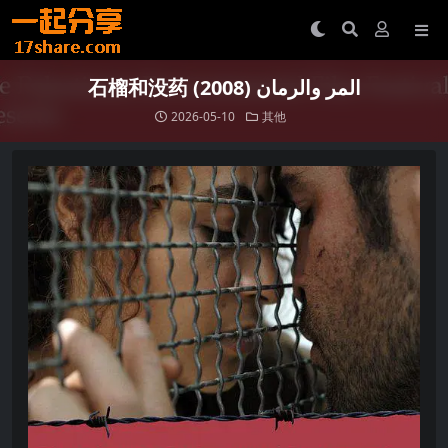
石榴和没药 المر والرمان (2008)
2026-05-10
其他