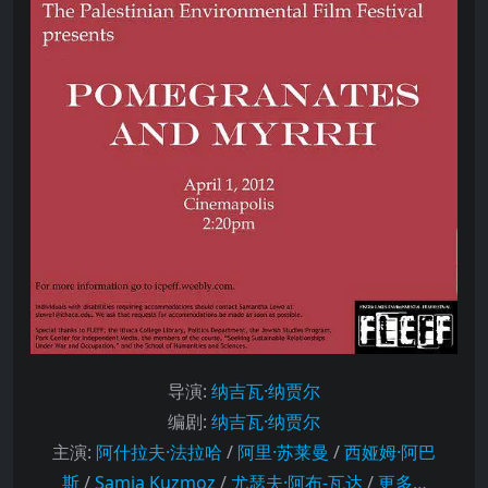
导演
:
纳吉瓦·纳贾尔
编剧
:
纳吉瓦·纳贾尔
主演
:
阿什拉夫·法拉哈
/
阿里·苏莱曼
/
西娅姆·阿巴
斯
/
Samia Kuzmoz
/
尤瑟夫·阿布-瓦达
/
更多…