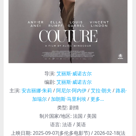
导演
:
艾丽斯·威诺古尔
编剧
:
艾丽斯·威诺古尔
主演
:
安吉丽娜·朱莉
/
阿尼尔·阿内伊
/
艾拉·朗夫
/
路易·
加瑞尔
/
加朗斯·马里利埃
/
更多…
类型:
剧情
制片国家/地区:
法国 / 美国
语言:
法语 / 英语
上映日期:
2025-09-07(多伦多电影节) / 2026-02-18(法