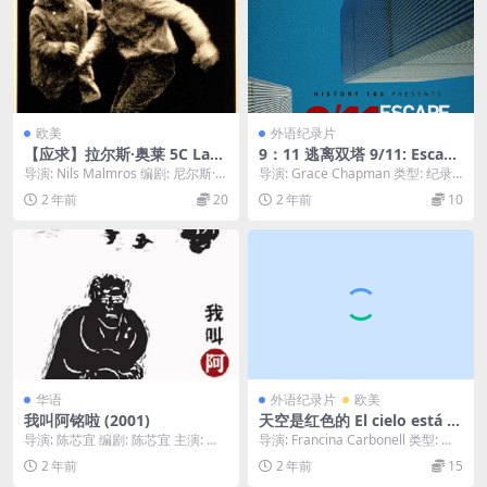
欧美
外语纪录片
【应求】拉尔斯·奥莱 5C Lars
9：11 逃离双塔 9/11: Escape
Ole 5C (1973)
From The Towers (2018）
导演: Nils Malmros 编剧: 尼尔斯·马
导演: Grace Chapman 类型: 纪录
尔姆洛斯 类型: 剧情 制片...
片 / 历史 / 灾难 制片国家...
2 年前
20
2 年前
10
华语
外语纪录片
欧美
我叫阿铭啦 (2001)
天空是红色的 El cielo está ro
jo (2020)
导演: 陈芯宜 编剧: 陈芯宜 主演: 颜
导演: Francina Carbonell 类型: 纪
木村 / 甄立德 / 张羽伟 / 林仲...
录片 制片国家/地区: ...
2 年前
2 年前
15