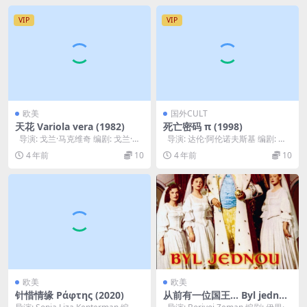
VIP
VIP
欧美
国外CULT
天花 Variola vera (1982)
死亡密码 π (1998)
导演: 戈兰·马克维奇 编剧: 戈兰·马
导演: 达伦·阿伦诺夫斯基 编剧: 达
克维奇 / Milan N...
伦·阿伦诺夫斯基 / 肖恩·...
4 年前
10
4 年前
10
欧美
欧美
针惜情缘 Ράφτης (2020)
从前有一位国王… Byl jednou
jeden král (1955)