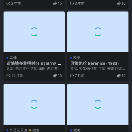
制片国家/地区: 以色列 语言: 希伯
·盖迪吉昂 主演: 阿丽亚娜·阿斯卡里
2 年前
15
3 年前
10
来...
德...
其他
欧美
遗憾地在黎明时分 อรุณกาล (2
贝蕾妮丝 Bérénice (1983)
024)
导演: 西瓦罗·孔萨库 编剧: 西瓦罗·
导演: 劳尔·鲁伊斯 主演: 安娜·阿尔
孔萨库 主演: Surachai Jun...
瓦罗 / Jean Badin / Fr...
11 月前
15
7 月前
15
外语纪录片
欧美
欧美