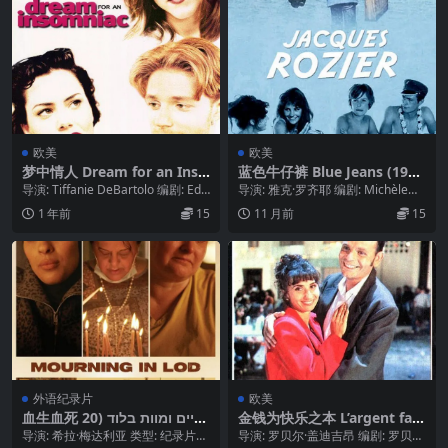
欧美
欧美
梦中情人 Dream for an Inso
蓝色牛仔裤 Blue Jeans (195
mniac (1996)
8)
导演: Tiffanie DeBartolo 编剧: Edd
导演: 雅克·罗齐耶 编剧: Michèle
ie DeBarto...
O’Glor / 雅克...
1 年前
15
11 月前
15
外语纪录片
欧美
血生血死 חיים ומוות בלוד (20
金钱为快乐之本 L’argent fait
23)
le bonheur (1993)
导演: 希拉·梅达利亚 类型: 纪录片
导演: 罗贝尔·盖迪吉昂 编剧: 罗贝尔