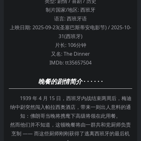
类型:
剧情 / 喜剧 / 历史
制片国家/地区:
西班牙
语言:
西班牙语
上映日期:
2025-09-23(圣塞巴斯蒂安电影节) / 2025-10-
31(西班牙)
片长:
106分钟
又名:
The Dinner
IMDb:
tt35657504
晚餐的剧情简介
· · · · · ·
1939 年 4 月 15 日，西班牙内战结束两周后，梅迪
纳中尉突然闯入帕拉西奥酒店，带来一则出人意料的通
知：佛朗哥当晚将携麾下高级将领在此用餐。
然而他们并不知道，这顿晚餐将由一群共和党厨师负责
烹制 —— 而这些厨师刚刚获得了逃离西班牙的最后机