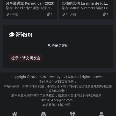
月事激进派 Periodical (2023)
女孩的悲伤 La niña de luto
(1964)
导演: Lina Plioplyte 类型: 纪录片 制
导演: Manuel Summers 编剧: Tico
片国家/地区: 美国 语...
Medina / Fra...
2 年前
15
10 月前
15
评论(0)
登录后评论
提示：请文明发言
Copyright © 2022-2026 Power by
一起分享
& All rights reserved
本站只提供WEB页面服务；
本站不存储、不制作任何视频，不承担任何由于内容的合法性及健康性所引起的
争议和法律责任；
若本站收录内容侵犯了您的权益，请发送相关证明文件至联系邮箱：
2820164724@qq.com；
本站将第一时间处理！