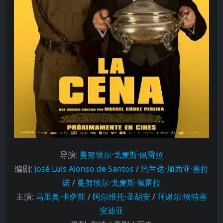
导演
:
曼努埃尔·戈麦斯·佩雷拉
编剧
:
José Luis Alonso de Santos
/
约兰达·加西亚·塞拉
诺
/
曼努埃尔·戈麦斯·佩雷拉
主演
:
马里奥·卡萨斯
/
阿尔维托·圣胡安
/
阿谢尔·埃特塞
安迪亚