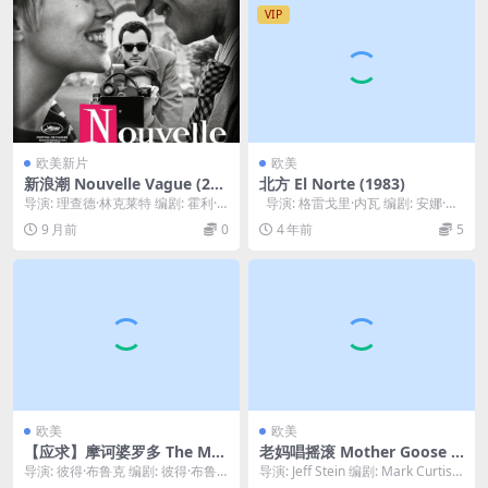
VIP
欧美新片
欧美
新浪潮 Nouvelle Vague (202
北方 El Norte (1983)
5)
导演: 理查德·林克莱特 编剧: 霍利·
导演: 格雷戈里·内瓦 编剧: 安娜·托
根特 / 拉埃蒂恰·玛松 / 小文森特·...
马斯 主演: Zaide ...
9 月前
0
4 年前
5
欧美
欧美
【应求】摩诃婆罗多 The Ma
老妈唱摇滚 Mother Goose R
habharata (1990)
ock ‘n’ Rhyme (1990)
导演: 彼得·布鲁克 编剧: 彼得·布鲁
导演: Jeff Stein 编剧: Mark Curtiss
克 / 让-克劳德·卡里埃尔 / Mar...
主演: 谢莉·杜...