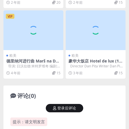
2 年前
20
2 年前
15
VIP
欧美
欧美
德里纳河进行曲 Marš na Dri
豪华大饭店 Hotel de lux (19
nu (1964)
92)
导演: 日沃拉德·米特罗维奇 编剧: A
Director Dan Pita Writer Dan Pit
rsen Diklic /...
a...
4 年前
15
3 年前
15
评论(0)
登录后评论
提示：请文明发言