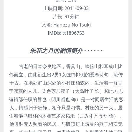
语言:
日语
上映日期:
2011-09-03
片长:
91分钟
又名:
Hanezu No Tsuki
IMDb:
tt1896753
朱花之月的剧情简介
· · · · · ·
古老的日本奈良地区，香具山、畝傍山和耳成山比
邻而立，由此衍生出2男1女缠绵悱恻的爱恋诗句，流传
千古。在地处群山深处的小村庄栢森内，生活着一群甘
于寂寞的人儿。染色家加夜子（大岛叶子 饰）和地方志
编辑部任职的哲也（明川哲也 饰）是一对同居生活的恋
人，情感归于寂静，相守只是习惯。村庄的另一头，居
住着倦鸟归林的木雕艺术家拓未（こみずとうた 饰），
他进驻无人照看的民居，与吸顶灯上筑巢的燕子相安无