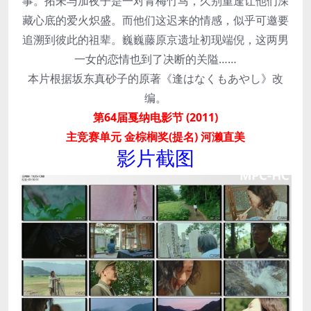
事。拓未与加夜子是一对青梅竹马，久别重逢让他们深
藏心底的爱火炽盛。而他们这迟来的情感，似乎可邀要
追溯到彼此的祖辈。巍巍藤原京遗址初现端倪，这两男
一女的恋情也到了决断的关隘……
本片根据坂东真砂子的原著《逢はなくもあやし》改
编。
第64届戛纳电影节 (2011)
主竞赛单元 金棕榈奖(提名) 河濑直美
影片截图