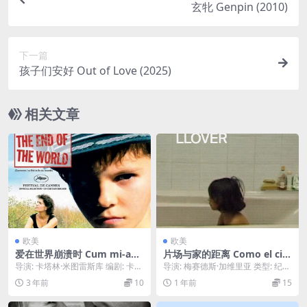
玄牝 Genpin (2010)
下一篇
孩子们安好 Out of Love (2025)
相关文章
欧美
欧美
爱在世界崩溃时 Cum mi-am
片场与家的距离 Como el ciel
petrecut sfârşitul lumii (20
o después de llover (2020)
导演: 卡塔林·米图雷斯库 编剧: 卡塔
导演: 梅赛德斯·加维里亚 类型: 纪录
06)
林·米图雷斯库 / Andreea Va...
片 制片国家/地区: 哥伦比亚 上映日
3 年前
10
1 年前
15
期...