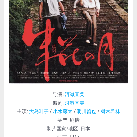
导演
:
河濑直美
编剧
:
河濑直美
主演
:
大岛叶子
/
小水藤太
/
明川哲也
/
树木希林
类型:
剧情
制片国家/地区:
日本