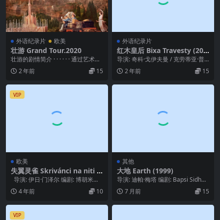
外语纪录片
欧美
外语纪录片
壮游 Grand Tour.2020
红木皇后 Bixa Travesty (201
8)
壮游的剧情简介 · · · · · · 通过艺术
导演: 奇科·戈伊夫曼 / 克劳蒂亚·普
家、文人、贵族、富人的见证，我
里西拉 编剧: 克劳蒂亚·普里西拉 / ...
2 年前
15
2 年前
15
们...
VIP
欧美
其他
失翼灵雀 Skrivánci na niti (1
大地 Earth (1999)
969)
导演: 伊日·门泽尔 编剧: 博胡米尔·
导演: 迪帕·梅塔 编剧: Bapsi Sidhw
赫拉巴尔 / 伊日·门泽尔...
a / 迪帕·梅塔 主演: M...
4 年前
10
7 月前
15
VIP