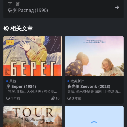
下一篇
裂变 Распад (1990)
相关文章
VIP
其他
欧美新片
岸 Берег (1984)
夜光藻 Zeevonk (2023)
导演: 亚历山大·阿洛夫 / 弗拉基米
导演: 多米恩·哈夫 编剧: 让-克洛德·
尔·纳乌莫夫 编剧: 亚历山...
范·里杰基根姆 / Wendy Huy...
4 年前
10
3 年前