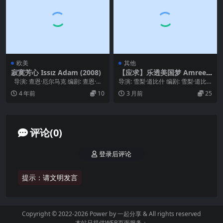
欧美
其他
寂寞芳心 Issız Adam (2008)
【应求】乐透美国梦 Amreek
a (2009)
导演: 查恩·厄尔马克 编剧: 查恩·厄
导演: 雪梨·道比什 编剧: 雪梨·道比
尔马克 主演: 梅莉丝·柏...
什 主演: Nisreen Faour ...
4 年前
10
3 月前
25
评论(0)
登录后评论
提示：请文明发言
Copyright © 2022-2026 Power by
一起分享
& All rights reserved
本站只提供WEB页面服务；