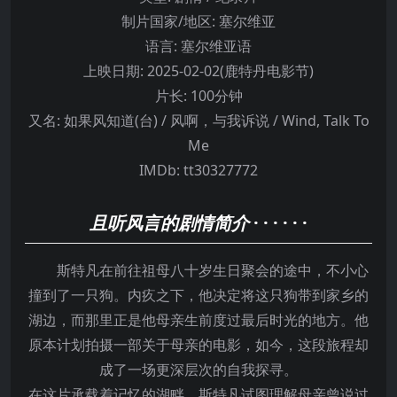
制片国家/地区:
塞尔维亚
语言:
塞尔维亚语
上映日期:
2025-02-02(鹿特丹电影节)
片长:
100分钟
又名:
如果风知道(台) / 风啊，与我诉说 / Wind, Talk To
Me
IMDb:
tt30327772
且听风言的剧情简介
· · · · · ·
斯特凡在前往祖母八十岁生日聚会的途中，不小心
撞到了一只狗。内疚之下，他决定将这只狗带到家乡的
湖边，而那里正是他母亲生前度过最后时光的地方。他
原本计划拍摄一部关于母亲的电影，如今，这段旅程却
成了一场更深层次的自我探寻。
在这片承载着记忆的湖畔，斯特凡试图理解母亲曾说过