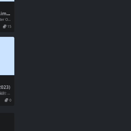
im.A
ter Oli
15
023)
编剧: 鲁
·莱奥·贡
0