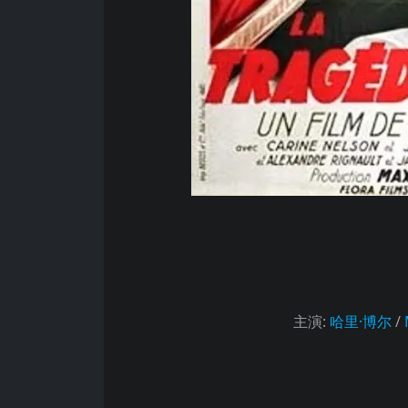
主演
:
哈里·博尔
/