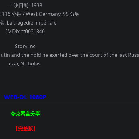
上映日期:
1938
: 116 分钟 / West Germany: 95 分钟
名:
La tragédie impériale
IMDb:
tt0031840
Storyline
tin and the hold he exerted over the court of the last Rus
czar, Nicholas.
WEB-DL 1080P
夸克网盘分享
【完整版
】