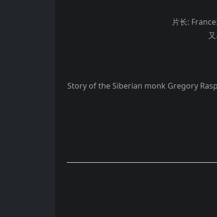
片长:
France
又
Story of the Siberian monk Gregory Raspu