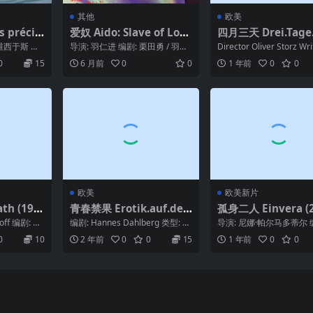
其他
欧美
 précie
爱奴 Aido: Slave of Love
四月三天 Drei.Tage.
andises
1969
pril.1995
维西于斯 编
导演: 羽仁进 编剧: 栗田勇 / 羽仁
Director Oliver Storz Wri
伯格 / 米歇
进 主演: 河原崎建三 / 末政百
ver Stor...
0
15
6 月前
0
0
1 年前
0
0
合 /...
欧美
欧美新片
th (197
青春禁果 Erotik.auf.der.
孤身二人 Einvera (2
Schulbank.1968
hoff 编剧: 布
编剧: Hannes Dahlberg 类型: 剧
导演: 尼娜·帕尔马多蒂尔 
...
情 / 喜剧 制片国家/地区:...
纳·鲁纳森 主演: 斯罗斯特
0
10
2 年前
0
0
15
1 年前
0
0
纳松...