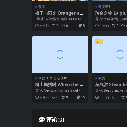
欧美
欧美新片
橙子与阳光 Oranges an
珍奇之物 La plus
d Sunshine (2010)
use des march
导演: 吉姆·洛奇 编剧: Rona Mu
导演: 米歇尔·阿扎纳
(2024)
nro / Margar...
剧: 让-克劳德·古卢姆
4 年前
0
0
5
1 年前
0
尔·阿扎...
VIP
其他
外语纪录片
欧美
群山颤抖时 When the M
蒸气浴 Steamba
ountains Tremble (198
3)
导演: Newton Thomas Sigel / Pa
导演: Burt Brincker
3)
mela Yates 类...
鲁斯·杰·弗里德曼 主演:
9 月前
0
0
15
2 年前
0
评论(0)