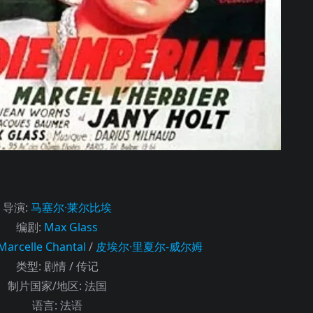
导演
:
马塞尔·莱尔比埃
编剧
:
Max Glass
Marcelle Chantal
/
皮埃尔·里夏尔-威尔姆
类型:
剧情 / 传记
制片国家/地区:
法国
语言:
法语