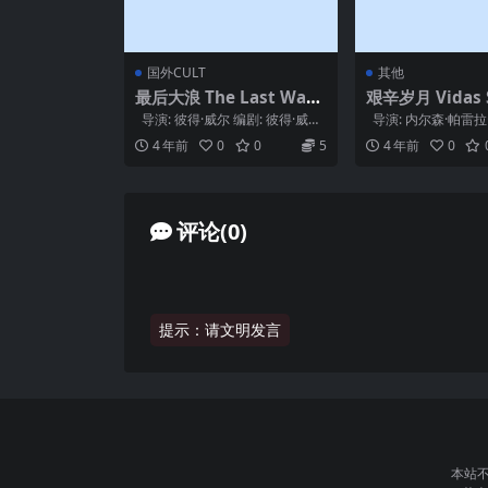
国外CULT
其他
最后大浪 The Last Wave
艰辛岁月 Vidas S
(1977)
963)
导演: 彼得·威尔 编剧: 彼得·威
导演: 内尔森·帕雷拉
尔 / 托尼·莫费特 主演: ...
编剧: 内尔森·帕雷拉·
4 年前
0
0
5
4 年前
0
评论(0)
提示：请文明发言
本站