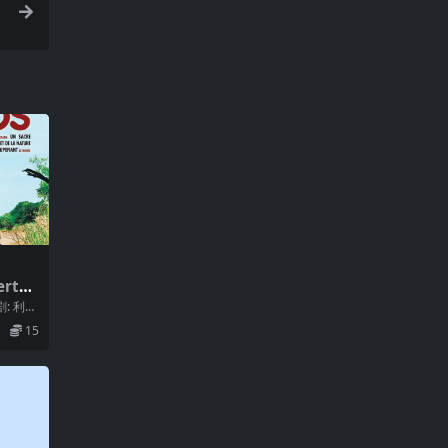
rtos
剧: 利桑
 ...
15