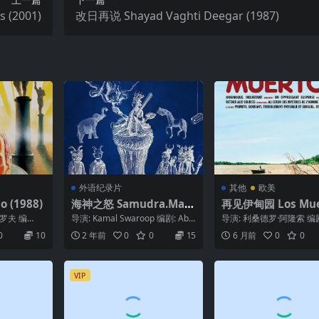
 (2001)
改日再说 Shayad Vaghti Deegar (1987)
外语纪录片
其他
欧美
 (1988)
海神之怒 Samudra.Man
再见伊甸园 Los Mue
than.2019
(2004)
罗夫 编
导演: Kamal Swaroop 编剧: Abh
导演: 利桑德罗·阿隆索 编
..
ay Tiwari 主演: H...
德罗·阿隆索 主演: Argentino
0
10
2 年前
0
0
15
6 月前
0
0
VIP