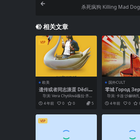
杀死疯狗 Killing Mad Dogs
相关文章
VIP
欧美
国外CULT
遗传或者同志滚蛋 Dědict
零城 Город Зеро
ví aneb kurvahošigutn
导演: Vera Chytilová薇拉·齐蒂
导演: 卡连·沙赫纳扎
tág (1993)
洛娃 ...
剧: Aleksandr Borod.
4 年前
0
0
5
4 年前
0
VIP