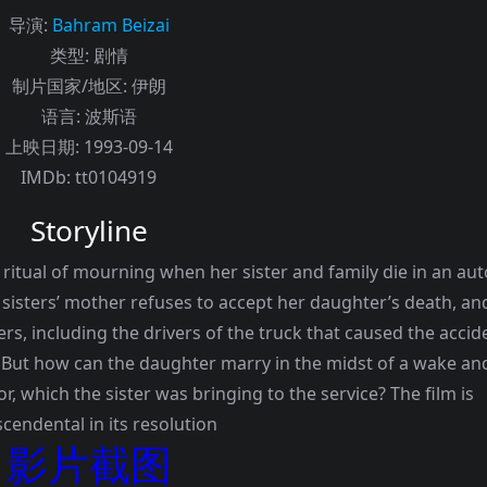
导演
:
Bahram Beizai
类型:
剧情
制片国家/地区:
伊朗
语言:
波斯语
上映日期:
1993-09-14
IMDb:
tt0104919
Storyline
tual of mourning when her sister and family die in an aut
sisters’ mother refuses to accept her daughter’s death, an
, including the drivers of the truck that caused the accid
 But how can the daughter marry in the midst of a wake an
or, which the sister was bringing to the service? The film is
scendental in its resolution
影片截图