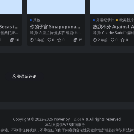
其他
外语纪录片
欧美新片
ecas (1
你的子宫 Sinapupunan
敌我不分 Against Al
(2012)
emies (2023)
·德桑托斯
导演: 布里兰特·曼多萨 编剧: Hen
导演: Charlie Sadoff 编剧
德桑托斯...
ry Burgos 主演: 诺拉·阿诺尔...
eth Harbaugh ...
0
10
3 年前
0
0
15
2 年前
0
0
登录后评论
Copyright © 2022-2026 Power by
一起分享
& All rights reserved
本站只提供WEB页面服务；
不存储、不制作任何视频，不承担任何由于内容的合法性及健康性所引起的争议和法律