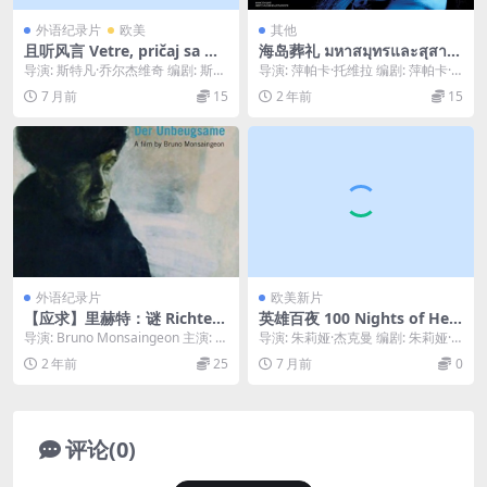
外语纪录片
欧美
其他
且听风言 Vetre, pričaj sa m
海岛葬礼 มหาสมุทรและสุสาน
nom (2025)
(2015)
导演: 斯特凡·乔尔杰维奇 编剧: 斯特
导演: 萍帕卡·托维拉 编剧: 萍帕卡·
凡·乔尔杰维奇 主演: Negrica ...
托维拉 / 孔·李迪 主演: Heen ...
7 月前
15
2 年前
15
外语纪录片
欧美新片
【应求】里赫特：谜 Richter:
英雄百夜 100 Nights of Her
The Enigma (1998)
o (2025)
导演: Bruno Monsaingeon 主演: S
导演: 朱莉娅·杰克曼 编剧: 朱莉娅·
viatoslav Ric...
杰克曼 主演: 艾玛·科林 / 麦卡·梦...
2 年前
25
7 月前
0
评论(0)