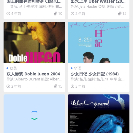
国王的面包师和替身 Císaruv
出水上岸 Über Wasser (202
pekar a pekaruv císar (195
1)
导演: 马丁·弗里茨 编剧: 伊里·布
导演: Jela Hasler 类型: 剧情 / 短片
2)
尔德奇卡 / ...
制片国家/地区: 瑞士 ...
4 年前
10
2 年前
15
欧美
华语
双人游戏 Doble Juego 2004
少女日记 少女日記 (1984)
导演: Alberto Durant 编剧: Alberto
导演: 杨凡 编剧: 杨凡 / 叶中平 主
Durant 主演...
演: 邓浩光 / 吴美枝 / 叶倩文 ...
2 年前
15
3 年前