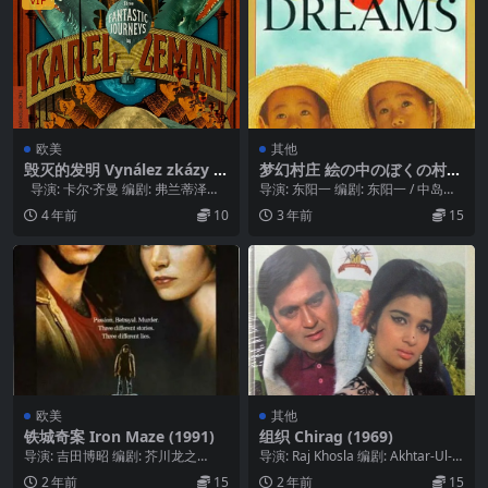
VIP
欧美
其他
毁灭的发明 Vynález zkázy (1
梦幻村庄 絵の中のぼくの村
958)
(1996)
导演: 卡尔·齐曼 编剧: 弗兰蒂泽克·
导演: 东阳一 编剧: 东阳一 / 中岛丈
赫鲁宾 / 儒勒·凡尔纳 ...
博 / Seizo Tashima 主...
4 年前
10
3 年前
15
欧美
其他
铁城奇案 Iron Maze (1991)
组织 Chirag (1969)
导演: 吉田博昭 编剧: 芥川龙之
导演: Raj Khosla 编剧: Akhtar-Ul-I
介 / 吉田博昭 / 蒂姆·梅特卡夫 主
man 类型: 剧情...
2 年前
15
2 年前
15