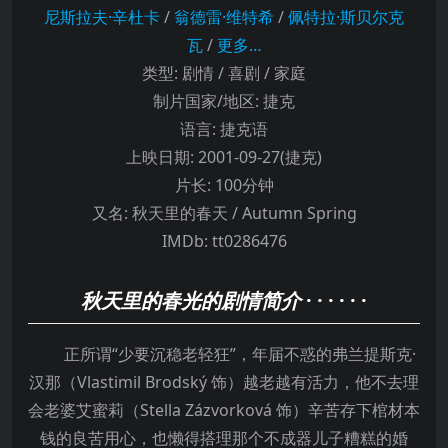
尼斯拉夫·辛杜卡
/
翁德雷·维特希
/
佩特拉·斯贝尔克
瓦
/
更多…
类型:
剧情 / 喜剧 / 家庭
制片国家/地区:
捷克
语言:
捷克语
上映日期:
2001-09-27(捷克)
片长:
100分钟
又名:
秋天里的春天 / Autumn Spring
IMDb:
tt0286476
秋天里的春光的剧情简介
· · · · · ·
正所谓“少要沉稳老轻狂”，年届不惑的弗兰提斯克·
汉那（Vlastimil Brodský 饰）越老越有活力，他不去理
会老婆艾蜜莉（Stella Zázvorková 饰）辛苦存下棺材本
钱的良苦用心，也懒得搭理那个不成器儿子糟糕的婚