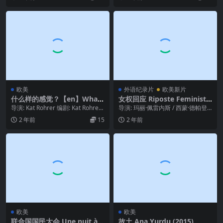
演: ...
欧美
外语纪录片
欧美新片
什么样的感觉？【en】What.
女权回应 Riposte Feministe
a.Feeling.2024
(2022)
导演: Kat Rohrer 编剧: Kat Rohre
导演: 玛丽·佩雷内斯 / 西蒙·德帕登
r / Malina N...
类型: 纪录片 制片国家/地区: 法国...
2 年前
15
2 年前
欧美
欧美
联合国国民大会 Une nuit à
故土 Ana Yurdu (2015)