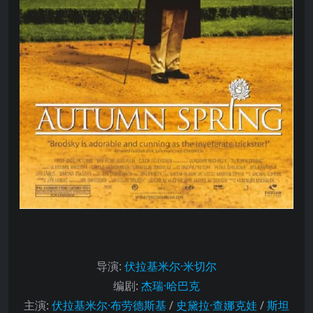
导演
:
伏拉基米尔·米切尔
编剧
:
杰瑞·哈巴克
主演
:
伏拉基米尔·布劳德斯基
/
史黛拉·查娜克娃
/
斯坦