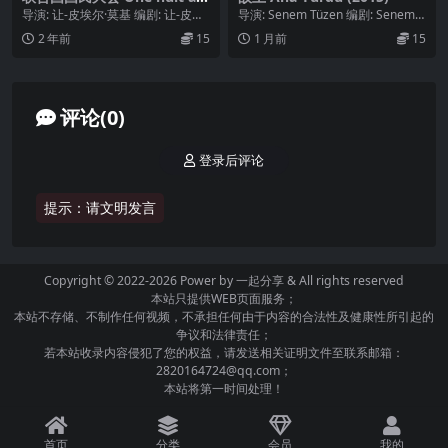
l’Assemblée Nationale (198
导演: 让-皮埃尔·莫基 编剧: 让-皮埃
导演: Senem Tüzen 编剧: Senem T
8)
尔·莫基 / Patrick Ramb...
üzen 主演: Esra...
2 年前
15
1 月前
15
评论(0)
登录后评论
提示：请文明发言
Copyright © 2022-2026 Power by
一起分享
& All rights reserved
本站只提供WEB页面服务；
本站不存储、不制作任何视频，不承担任何由于内容的合法性及健康性所引起的
争议和法律责任；
若本站收录内容侵犯了您的权益，请发送相关证明文件至联系邮箱：
2820164724@qq.com；
本站将第一时间处理！
首页
分类
会员
我的