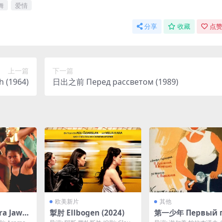
舞
爱情
分享
收藏
点赞
上一篇
下一篇
h (1964)
日出之前 Перед рассветом (1989)
欧美新片
其他
a Jawa
掣肘 Ellbogen (2024)
第一少年 Первый 
нь (1959)