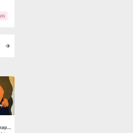
(
0
)
паре