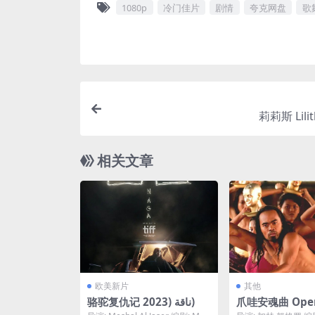
1080p
冷门佳片
剧情
夸克网盘
歌
莉莉斯 Lilit
相关文章
欧美新片
其他
骆驼复仇记 ناقة (2023)
爪哇安魂曲 Oper
(2006)