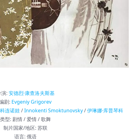
导演
:
安德烈·康查洛夫斯基
编剧
:
Evgeniy Grigorev
·科连诺娃
/
Innokenti Smoktunovsky
/
伊琳娜·库普琴科
类型:
剧情 / 爱情 / 歌舞
制片国家/地区:
苏联
语言:
俄语