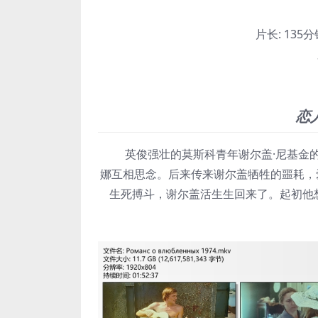
片长:
135分钟
恋
英俊强壮的莫斯科青年谢尔盖·尼基金的
娜互相思念。后来传来谢尔盖牺牲的噩耗，
生死搏斗，谢尔盖活生生回来了。起初他