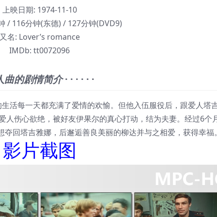
上映日期:
1974-11-10
 / 116分钟(东德) / 127分钟(DVD9)
又名:
Lover’s romance
IMDb:
tt0072096
人曲的剧情简介
· · · · · ·
生活每一天都充满了爱情的欢愉。但他入伍服役后，跟爱人塔
爱人伤心欲绝，被好友伊果尔的真心打动，结为夫妻。经过6个
想夺回塔吉雅娜，后邂逅善良美丽的柳达并与之相爱，获得幸福
影片截图