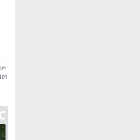
吉雅
月的
。