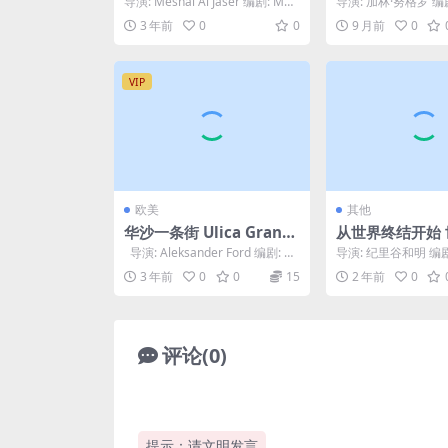
导演: Meshal Al Jaser 编剧: Mes
导演: 加林·努格罗 编剧:
hal Al Jaser ...
ono / 加林·努格罗 主演:
3 年前
0
0
9 月前
0
VIP
欧美
其他
华沙一条街 Ulica Granic
从世界终结开始
zna (1948)
わりから (2023)
导演: Aleksander Ford 编剧: 扬·
导演: 纪里谷和明 编
费特克 / 亚...
明 主演: 伊东苍 类型
3 年前
0
0
15
2 年前
0
国家/...
评论(0)
提示：请文明发言