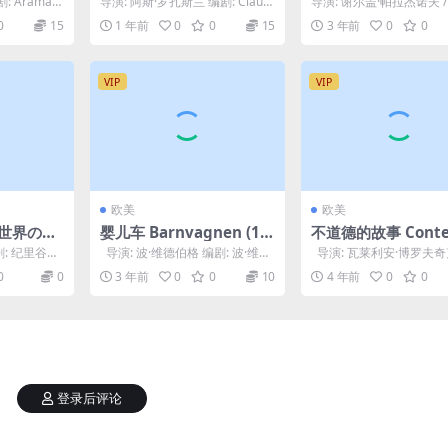
 Aramant
导演: 阿斯·罗扎斯兰 编剧: Claudi
导演: 谢尔盖·帕拉杰诺夫 / P
 M...
a Schaefer 主演: Med...
enskiy 编剧: V. Bezo...
0
15
1 年前
0
0
15
3 年前
0
0
VIP
VIP
欧美
欧美
 世界の終
婴儿车 Barnvagnen (19
不道德的故事 Conte
63)
moraux (1974)
剧: 纪里谷和
导演: 波·维德伯格 编剧: 波·维德
导演: 瓦莱利安·博罗夫奇
: 剧情 制片
伯格 主演: 英厄·陶贝 /...
剧: 瓦莱利安·博罗夫奇克 / 皮
0
0
3 年前
0
0
10
4 年前
0
0
登录后评论