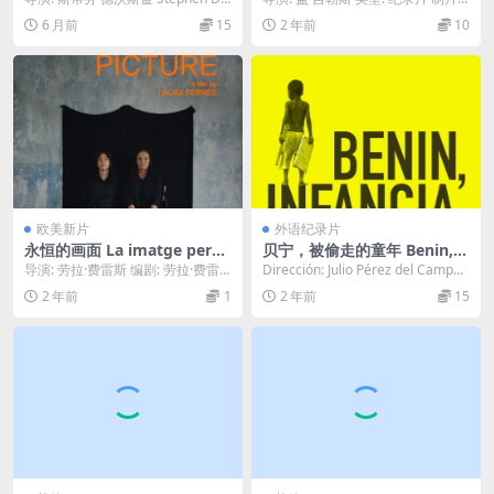
oskin 编剧: 斯蒂芬·德沃斯...
国家/地区: 法国 语言: 法语 IMD...
6 月前
15
2 年前
10
欧美新片
外语纪录片
永恒的画面 La imatge perm
贝宁，被偷走的童年 Benin, i
anent (2023)
nfancia robada.2023
导演: 劳拉·费雷斯 编剧: 劳拉·费雷
Dirección: Julio Pérez del Camp
斯 / Ulises Porra / 卡...
o, Carles...
2 年前
1
2 年前
15