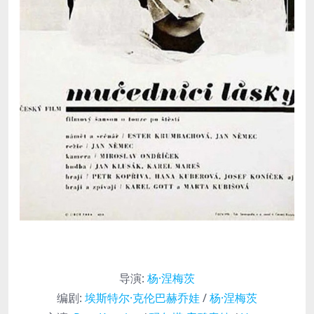
导演
:
杨·涅梅茨
编剧
:
埃斯特尔·克伦巴赫乔娃
/
杨·涅梅茨