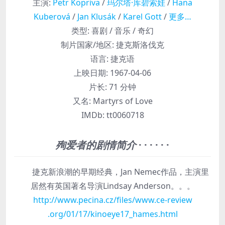
主演
:
Petr Kopriva
/
玛尔塔·库碧索娃
/
Hana
Kuberová
/
Jan Klusák
/
Karel Gott
/
更多…
类型:
喜剧 / 音乐 / 奇幻
制片国家/地区:
捷克斯洛伐克
语言:
捷克语
上映日期:
1967-04-06
片长:
71 分钟
又名:
Martyrs of Love
IMDb:
tt0060718
殉爱者的剧情简介
· · · · · ·
捷克新浪潮的早期经典，Jan Nemec作品，主演里
居然有英国著名导演Lindsay Anderson。。。
http://www.pecina.cz
/files/www.ce-review
.org/01/17/kinoeye17
_hames.html