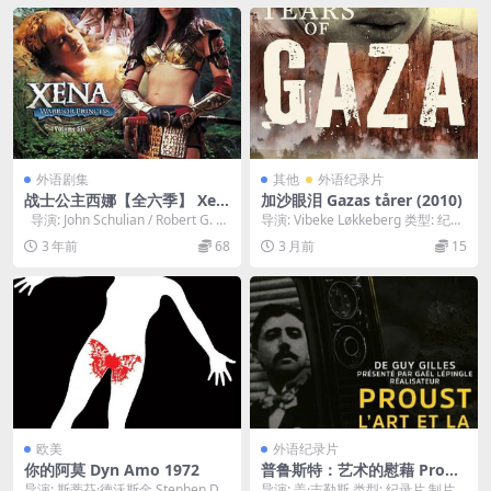
外语剧集
其他
外语纪录片
战士公主西娜【全六季】 Xen
加沙眼泪 Gazas tårer (2010)
a: Warrior Princess (1995-2
导演: John Schulian / Robert G. Ta
导演: Vibeke Løkkeberg 类型: 纪录
000)
p...
片 / 战争 制片国家/地...
3 年前
68
3 月前
15
欧美
外语纪录片
你的阿莫 Dyn Amo 1972
普鲁斯特：艺术的慰藉 Prous
t, l’art et la douleur.1971
导演: 斯蒂芬·德沃斯金 Stephen Dw
导演: 盖·吉勒斯 类型: 纪录片 制片