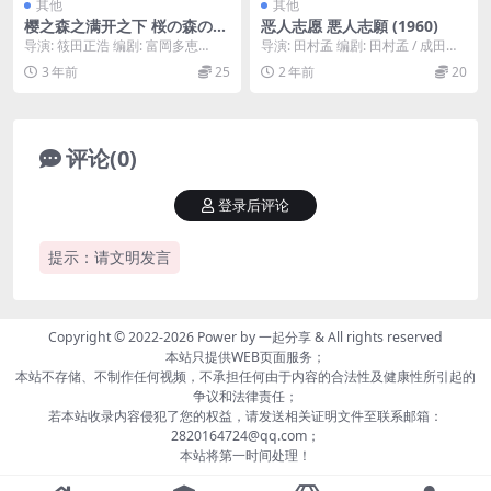
其他
其他
樱之森之满开之下 桜の森の満
恶人志愿 悪人志願 (1960)
開の下 (1975)
导演: 筱田正浩 编剧: 富岡多恵
导演: 田村孟 编剧: 田村孟 / 成田孝
子 / 筱田正浩 主演: 岩下志麻 / 若山
雄 主演: 炎加世子 / 渡辺文雄 /...
3 年前
25
2 年前
20
富...
评论(0)
登录后评论
提示：请文明发言
Copyright © 2022-2026 Power by
一起分享
& All rights reserved
本站只提供WEB页面服务；
本站不存储、不制作任何视频，不承担任何由于内容的合法性及健康性所引起的
争议和法律责任；
若本站收录内容侵犯了您的权益，请发送相关证明文件至联系邮箱：
2820164724@qq.com；
本站将第一时间处理！