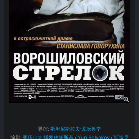
导演
:
斯坦尼斯拉夫·戈沃鲁辛
编剧
:
亚历山大·博罗德扬斯基
/
Yuri Polyakov
/
斯坦尼