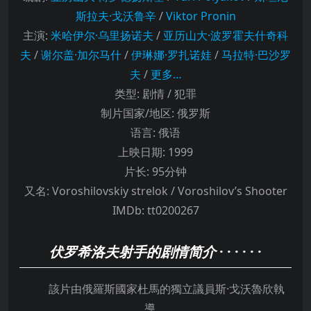
斯拉夫·戈沃鲁辛
/
Viktor Pronin
主演
:
米哈伊尔·乌里扬诺夫
/
亚历山大·波罗霍夫什奇科
夫
/
谢尔盖·加尔马什
/
伊琳娜·罗扎诺娃
/
马拉特·巴沙罗
夫
/
更多…
类型:
剧情 / 犯罪
制片国家/地区:
俄罗斯
语言:
俄语
上映日期:
1999
片长:
95分钟
又名:
Voroshilovskiy strelok / Voroshilov’s Shooter
IMDb:
tt0200267
伏罗希洛夫射手的剧情简介
· · · · · ·
該片由俄羅斯國家杜馬的獨立議員斯·戈沃魯欣執
導。