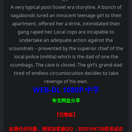
A very typical post-Soviet era storyline. A bunch of
vagabonds lured an innocent teenage girl to their
apartment, offered her a drink, intimidated then
gang raped her. Local cops are incapable to
undertake an adequate action against the
scoundrels – prevented by the superior chief of the
local police (militia) which is the dad of one the
scumbags. The case is closed. The girl’s grand-dad
tired of endless circumlocution decides to take
revenge of his own.
WEB-DL 1080P 中字
夸克网盘分享
【完整版
】
如遇任何问题，请添加客服QQ：2820164724联系或在