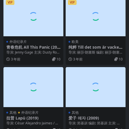
VIP
VIP
外语纪录片
欧美
青春危机 All This Panic (201
纯粹 Till det som är vackert
6)
(2010)
导演: Jenny Gage 主演: Dusty Rose
导演: 丽莎·朗塞斯 编剧: 丽莎·朗塞
Ryan / Del...
斯 主演: 艾丽西亚·维坎德 / 萨穆埃...
3 年前
10
3 年前
10
其他
外语纪录片
其他
拉普 Lapü (2019)
爱子 애자 (2009)
导演: César Alejandro Jaimes / 胡
导演: 郑基训 编剧: 郑基训 主演: 崔
安·帕布罗·波兰科 ...
江熙 / 金英爱 / 裴秀彬 类型: ...