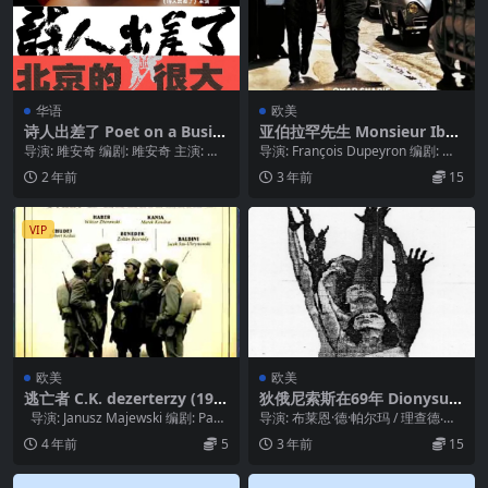
华语
欧美
诗人出差了 Poet on a Busin
亚伯拉罕先生 Monsieur Ibra
ess Trip (2015)
him et les fleurs du Coran
导演: 雎安奇 编剧: 雎安奇 主演: 侯
导演: François Dupeyron 编剧: 艾
(2003)
献波 类型: 剧情 官方网站: poe...
力克·埃马纽埃尔·史密特 ...
2 年前
3 年前
15
VIP
欧美
欧美
逃亡者 C.K. dezerterzy (198
狄俄尼索斯在69年 Dionysus
6)
in ’69 (1970)
导演: Janusz Majewski 编剧: Pave
导演: 布莱恩·德·帕尔玛 / 理查德‧谢
l Haj...
克纳 编剧: William Arro...
4 年前
5
3 年前
15