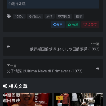
们进行处理。
1080p
冷门佳片
剧情
夸克网盘
犯罪
分享
收藏
点赞(
0
)
上一篇
俄罗斯国醉梦谭 おろしや国酔夢譚 (1992)
下一篇
父子情深 L’Ultima Neve di Primavera (1973)
相关文章
VIP