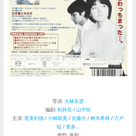
导演
:
大林宣彦
编剧
:
剣持亘
/
山中恒
主演
:
尾美利德
/
小林聪美
/
佐藤允
/
树木希林
/
宍户
锭
/
更多…
类型:
喜剧