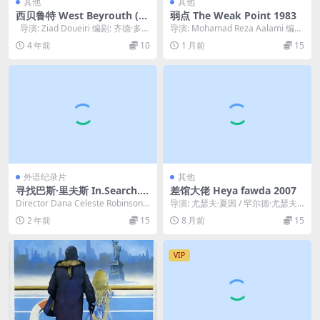
其他
其他
西贝鲁特 West Beyrouth (19
弱点 The Weak Point 1983
98)
导演: Ziad Doueiri 编剧: 齐德·多尔
导演: Mohamad Reza Aalami 编
里 主演: R...
剧: Mohamad Reza...
4 年前
10
1 月前
15
外语纪录片
其他
寻找巴斯·里夫斯 In.Search.o
差馆大佬 Heya fawda 2007
f.Bass.Reeves.2024
Director Dana Celeste Robinson
导演: 尤瑟夫·夏因 / 罕尔德·尤瑟夫
Writer Da...
编剧: Nasser Abdel-Ra...
2 年前
15
8 月前
15
VIP