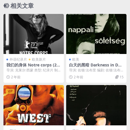
相关文章
外语纪录片
欧美新片
欧美
我们的身体 Notre corps (20
白天的黑暗 Darkness in Day
23)
time 1963
导演: 克莱尔·西蒙 类型: 纪录片 制
导演: 佐顿·法布里 编剧: 佐顿·法布
片国家/地区: 法国 语言: 法语 / ...
里 / Boris Palotai 主演...
2 年前
2 年前
15
VIP