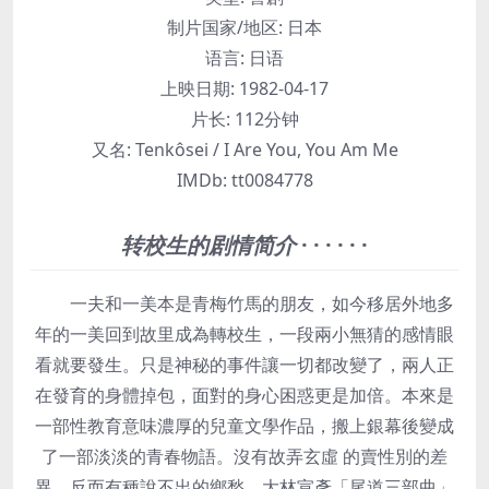
制片国家/地区:
日本
语言:
日语
上映日期:
1982-04-17
片长:
112分钟
又名:
Tenkôsei / I Are You, You Am Me
IMDb:
tt0084778
转校生的剧情简介
· · · · · ·
一夫和一美本是青梅竹馬的朋友，如今移居外地多
年的一美回到故里成為轉校生，一段兩小無猜的感情眼
看就要發生。只是神秘的事件讓一切都改變了，兩人正
在發育的身體掉包，面對的身心困惑更是加倍。本來是
一部性教育意味濃厚的兒童文學作品，搬上銀幕後變成
了一部淡淡的青春物語。沒有故弄玄虛 的賣性別的差
異，反而有種說不出的鄉愁。大林宣彥「尾道三部曲」