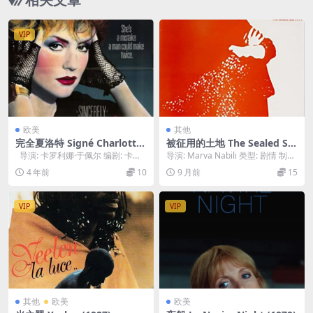
VIP
欧美
其他
完全夏洛特 Signé Charlotte
被征用的土地 The Sealed Soi
(1985)
l.1977
导演: 卡罗利娜·于佩尔 编剧: 卡罗
导演: Marva Nabili 类型: 剧情 制片
利娜·于佩尔 / 吕克·贝罗...
国家/地区: 伊朗 语言: ...
4 年前
10
9 月前
15
VIP
VIP
其他
欧美
欧美