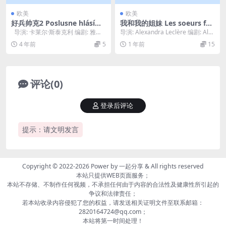
欧美
欧美
好兵帅克2 Poslusne hlásím
我和我的姐妹 Les soeurs fâc
(1958)
hées (2004)
导演: 卡莱尔·斯泰克利 编剧: 雅洛
导演: Alexandra Leclère 编剧: Alex
斯拉夫·哈谢克 / 卡莱尔·...
andra Lecl...
4 年前
5
1 年前
15
评论(0)
登录后评论
提示：请文明发言
Copyright © 2022-2026 Power by
一起分享
& All rights reserved
本站只提供WEB页面服务；
本站不存储、不制作任何视频，不承担任何由于内容的合法性及健康性所引起的
争议和法律责任；
若本站收录内容侵犯了您的权益，请发送相关证明文件至联系邮箱：
2820164724@qq.com；
本站将第一时间处理！