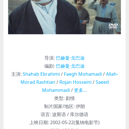
导演
:
巴赫曼·戈巴迪
编剧
:
巴赫曼·戈巴迪
主演
:
Shahab Ebrahimi
/
Faegh Mohamadi
/
Allah-
Morad Rashtian
/
Rojan Hosseini
/
Saeed
Mohammadi
/
更多…
类型:
剧情
制片国家/地区:
伊朗
语言:
波斯语 / 库尔德语
上映日期:
2002-05-22(戛纳电影节)