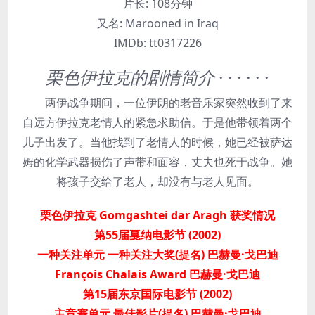
片长:
108分钟
又名:
Marooned in Iraq
IMDb:
tt0317226
栗色伊拉克的剧情简介
· · · · · ·
两伊战争期间，一位伊朗的老音乐家突然收到了来
自远方伊拉克老情人的紧急求助信。于是他带领着两个
儿子出发了。当他找到了老情人的时候，她已经被萨达
姆的化学武器损伤了声带和面容，丈夫也死于战争。她
将孩子交给了老人，却没有与老人见面。
栗色伊拉克 Gomgashtei dar Aragh 获奖情况
第55届戛纳电影节 (2002)
一种关注单元 一种关注大奖(提名) 巴赫曼·戈巴迪
François Chalais Award 巴赫曼·戈巴迪
第15届东京国际电影节 (2002)
主竞赛单元 最佳影片(提名) 巴赫曼·戈巴迪