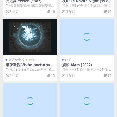
光之翼 Yeelen (1987)
夜船 Le Navire Night (1979)
导演: 苏莱曼·西塞 编剧: 苏莱曼·西
导演: 玛格丽特·杜拉斯 编剧: 玛格丽
塞 主演: Issiaka Kane /...
特·杜拉斯 主演: 多米妮克·桑达 / ...
3 年前
10
3 年前
10
外语纪录片
欧美
欧美
暗夜凝视 Visión nocturna (2
旗帜 Alam (2022)
019)
导演: Carolina Moscoso 主演: Mar
导演: 菲拉斯·胡里 编剧: 菲拉斯·胡
ía Paz Gonzá...
里 主演: 马哈茂德·巴克里 / Ser...
1 年前
15
1 年前
15