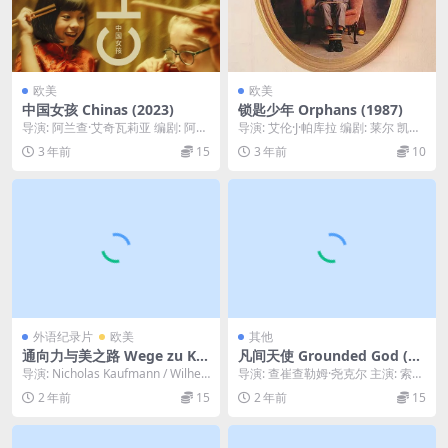
欧美
欧美
中国女孩 Chinas (2023)
锁匙少年 Orphans (1987)
导演: 阿兰查·艾奇瓦莉亚 编剧: 阿兰
导演: 艾伦·J·帕库拉 编剧: 莱尔 凯斯
查·艾奇瓦莉亚 主演: Shiman Y...
勒 主演: 阿尔伯特·芬尼 / 马修...
3 年前
15
3 年前
10
外语纪录片
欧美
其他
通向力与美之路 Wege zu Kra
凡间天使 Grounded God (19
ft und Schönheit (1925)
75)
导演: Nicholas Kaufmann / Wilhel
导演: 查崔查勒姆·尧克尔 主演: 索姆
m Prager 编...
波布·本贾蒂库尔 / 索拉朋·切特里
2 年前
15
2 年前
15
类...