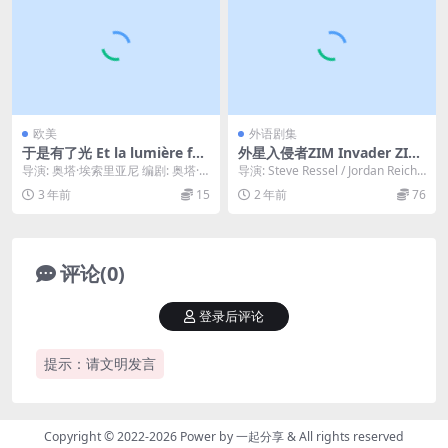
欧美
外语剧集
于是有了光 Et la lumière fut
外星入侵者ZIM Invader ZIM
(1989)
(2001)
导演: 奥塔·埃索里亚尼 编剧: 奥塔·
导演: Steve Ressel / Jordan Reiche
埃索里亚尼 主演: Sigalon Sa...
k 主演: Ri...
3 年前
15
2 年前
76
评论(0)
登录后评论
提示：请文明发言
Copyright © 2022-2026 Power by
一起分享
& All rights reserved