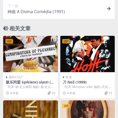
下一篇
神曲 A Divina Comédia (1991)
相关文章
VIP
VIP
国外CULT
欧美
极乐同盟 Spiklenci slasti (19
刀 Nož (1999)
96)
导演: 杨·史云梅耶 编剧: 杨·史云梅
导演: Miroslav Lekic 编剧: 武克·德
耶 主演: Petr Me...
拉什科维奇 ...
4 年前
20
4 年前
15
VIP