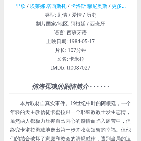
里欧
/
埃莱娜·塔西斯托
/
卡洛斯·穆尼奥斯
/
更多…
类型:
剧情 / 爱情 / 历史
制片国家/地区:
阿根廷 / 西班牙
语言:
西班牙语
上映日期:
1984-05-17
片长:
107分钟
又名:
卡米拉
IMDb:
tt0087027
情海冤魂的剧情简介
· · · · · ·
本片取材自真实事件。19世纪中叶的阿根廷，一个
年轻的天主教信徒卡蜜拉跟一个耶稣教教士发生恋情，
虽然两人都极力压抑自己内心的感情而陷入痛苦中，但
终究卡蜜拉勇敢地走出第一步并收获短暂的幸福。但他
们的结合破坏了家庭和教会的清规戒律，遭到当局的追