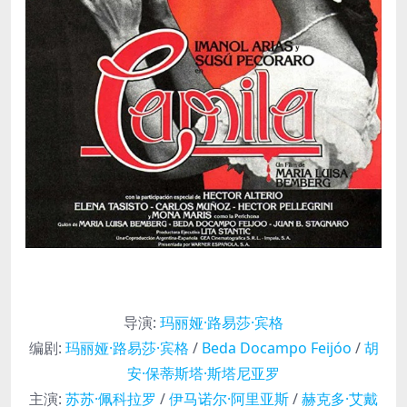
导演
:
玛丽娅·路易莎·宾格
编剧
:
玛丽娅·路易莎·宾格
/
Beda Docampo Feijóo
/
胡
安·保蒂斯塔·斯塔尼亚罗
主演
:
苏苏·佩科拉罗
/
伊马诺尔·阿里亚斯
/
赫克多·艾戴