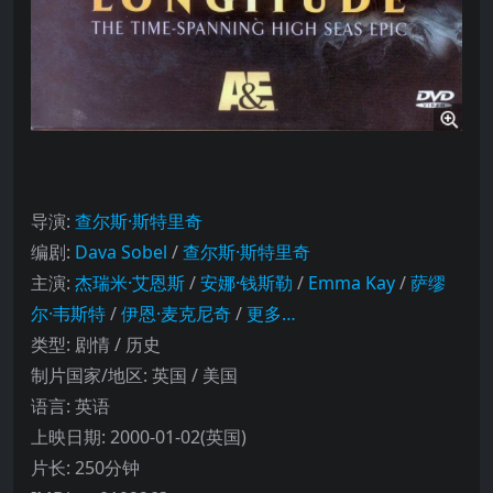
导演
:
查尔斯·斯特里奇
编剧
:
Dava Sobel
/
查尔斯·斯特里奇
主演
:
杰瑞米·艾恩斯
/
安娜·钱斯勒
/
Emma Kay
/
萨缪
尔·韦斯特
/
伊恩·麦克尼奇
/
更多…
类型:
剧情 / 历史
制片国家/地区:
英国 / 美国
语言:
英语
上映日期:
2000-01-02(英国)
片长:
250分钟