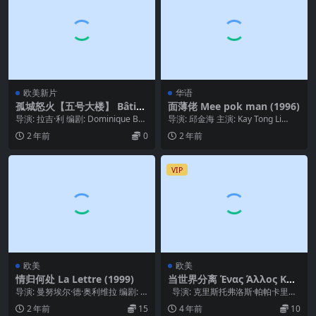
欧美新片
华语
孤城怒火【五号大楼】 Bâtim
面薄佬 Mee pok man (1996)
ent 5 (2023)
导演: 拉吉·利 编剧: Dominique Bau
导演: 邱金海 主演: Kay Tong Li
mard / 吉奥达诺·戈德...
m / Michelle Goh ...
2 年前
0
2 年前
VIP
欧美
欧美
情归何处 La Lettre (1999)
当世界分离 Ένας Άλλος Κόσ
μος (2015)
导演: 曼努埃尔·德·奥利维拉 编剧: Ja
导演: 克里斯托弗洛斯·帕帕卡里亚
cques Parsi / 曼努埃尔...
蒂斯 编剧: 克里斯托弗洛斯·帕...
2 年前
15
4 年前
10