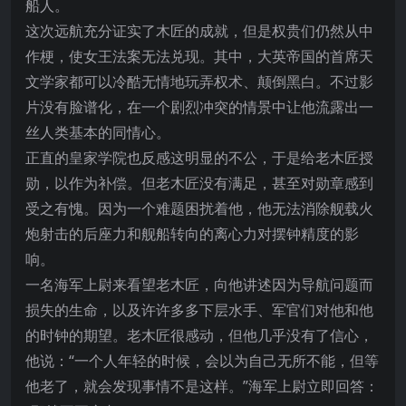
船人。
这次远航充分证实了木匠的成就，但是权贵们仍然从中
作梗，使女王法案无法兑现。其中，大英帝国的首席天
文学家都可以冷酷无情地玩弄权术、颠倒黑白。不过影
片没有脸谱化，在一个剧烈冲突的情景中让他流露出一
丝人类基本的同情心。
正直的皇家学院也反感这明显的不公，于是给老木匠授
勋，以作为补偿。但老木匠没有满足，甚至对勋章感到
受之有愧。因为一个难题困扰着他，他无法消除舰载火
炮射击的后座力和舰船转向的离心力对摆钟精度的影
响。
一名海军上尉来看望老木匠，向他讲述因为导航问题而
损失的生命，以及许许多多下层水手、军官们对他和他
的时钟的期望。老木匠很感动，但他几乎没有了信心，
他说：“一个人年轻的时候，会以为自己无所不能，但等
他老了，就会发现事情不是这样。”海军上尉立即回答：