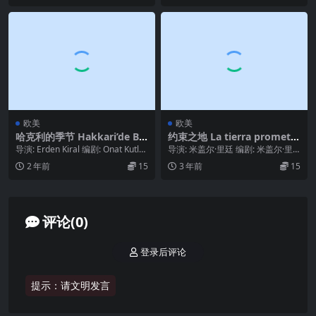
欧美
欧美
哈克利的季节 Hakkari’de Bir
约束之地 La tierra prometid
Mevsim (1983)
a (1973)
导演: Erden Kiral 编剧: Onat Kutla
导演: 米盖尔·里廷 编剧: 米盖尔·里
r / Rerit ...
廷 主演: Pedro Manuel Á...
2 年前
15
3 年前
15
评论(0)
登录后评论
提示：请文明发言