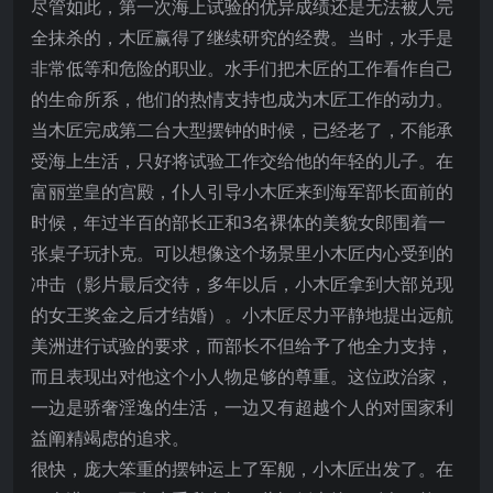
尽管如此，第一次海上试验的优异成绩还是无法被人完
全抹杀的，木匠赢得了继续研究的经费。当时，水手是
非常低等和危险的职业。水手们把木匠的工作看作自己
的生命所系，他们的热情支持也成为木匠工作的动力。
当木匠完成第二台大型摆钟的时候，已经老了，不能承
受海上生活，只好将试验工作交给他的年轻的儿子。在
富丽堂皇的宫殿，仆人引导小木匠来到海军部长面前的
时候，年过半百的部长正和3名裸体的美貌女郎围着一
张桌子玩扑克。可以想像这个场景里小木匠内心受到的
冲击（影片最后交待，多年以后，小木匠拿到大部兑现
的女王奖金之后才结婚）。小木匠尽力平静地提出远航
美洲进行试验的要求，而部长不但给予了他全力支持，
而且表现出对他这个小人物足够的尊重。这位政治家，
一边是骄奢淫逸的生活，一边又有超越个人的对国家利
益阐精竭虑的追求。
很快，庞大笨重的摆钟运上了军舰，小木匠出发了。在