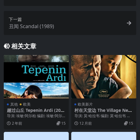
下一篇
丑闻 Scandal (1989)
相关文章
其他
欧美
欧美新片
越过山丘 Tepenin Ardi (201
村在天堂边 The Village Next
2)
to Paradise (2024)
导演: 埃敏·阿尔柏 编剧: 埃敏·阿尔
导演: 莫·哈拉韦 编剧: 莫·哈拉韦 主
柏 主演: 塔梅尔·莱文特 / 雷哈·厄...
演: AHMED ALI FARAH ...
2 年前
15
12 月前
15