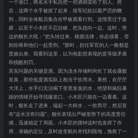
一个港口，两名水手私自把一些酒倒卖给了别人。然
后，这两个水手被抓了起来，按军纪处以最严厉的鞭
刑，同时全体船员集合在甲板观看行刑。这情景过于血
腥，以至于小木匠不忍目睹，把头扭向一边。这时，旁
边的舰长大吼：“把头转过来。根据法律，你必须看，否
则你将和他们一起受刑。”那时，担任军官的人一般都是
贵族出身。我看到这里，以为电影想表现的是等级矛盾
和残酷刑罚。
其实问题的关键是酒。因为淡水存储时间长了就会腐败
发臭，那些低度酒实际上相当于饮用水。果然，在茫茫
大洋上，水手们无法喝下变质发臭的水，绝望和疯狂暴
躁的情绪开始寻找爆发口。小木匠只能在一边看着。这
时，舰长走了进来，端起一大杯水，一饮而尽，然后宣
布“这水没有问题”。舰长表现出严峻形势下的高度责任
感，迅速稳定了局面。小木匠的摆钟这时也发挥了作
用，准确的定位，及时改变航向并找到陆地，挽救了一