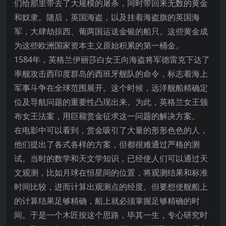
们给那里带去了大规模的屠杀，同时带回来无数的黄金
和奴隶。随后，英国海盗，以及挂着海盗旗的英国海
军，大肆劫掠西、葡两国运送金银的船只。这些黄金成
为这些欧洲国家资本主义原始积累的第一桶金。
1584年，英格兰伊丽莎白女王向海盗将军德雷克下达了
率舰攻击西印度群岛的西班牙舰队的命令，标志着海上
军事斗争在全球范围展开。这个时候，远洋舰船精确定
位及导航问题的重要性凸现出来。为此，英格兰女王颁
布女王法案，用巨额赏金征求这一问题的解决方案。
在电影中可以看到，赏金吸引了大量的形形色色的人，
他们提出了各式各样的方案，但都很难通过严格的测
试。当时的数学和天文学知识，已经使人们可以通过天
文观测，比如月球在恒星间的位置，将观测结果和标准
时间比较，进而计算出观测点的经度。但要想使舰船上
的计算结果足够精确，船上就必须掌握足够精确的时
间。于是一个木匠按这个思路，毕其一生，专心研究时