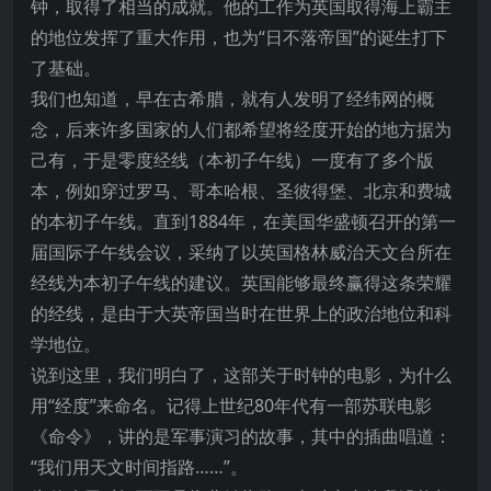
钟，取得了相当的成就。他的工作为英国取得海上霸主
的地位发挥了重大作用，也为“日不落帝国”的诞生打下
了基础。
我们也知道，早在古希腊，就有人发明了经纬网的概
念，后来许多国家的人们都希望将经度开始的地方据为
己有，于是零度经线（本初子午线）一度有了多个版
本，例如穿过罗马、哥本哈根、圣彼得堡、北京和费城
的本初子午线。直到1884年，在美国华盛顿召开的第一
届国际子午线会议，采纳了以英国格林威治天文台所在
经线为本初子午线的建议。英国能够最终赢得这条荣耀
的经线，是由于大英帝国当时在世界上的政治地位和科
学地位。
说到这里，我们明白了，这部关于时钟的电影，为什么
用“经度”来命名。记得上世纪80年代有一部苏联电影
《命令》，讲的是军事演习的故事，其中的插曲唱道：
“我们用天文时间指路……”。