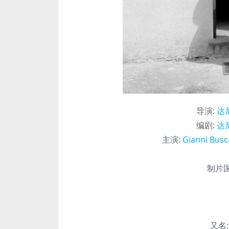
导演
:
达
编剧
:
达
主演
:
Gianni Busc
制片国
又名: