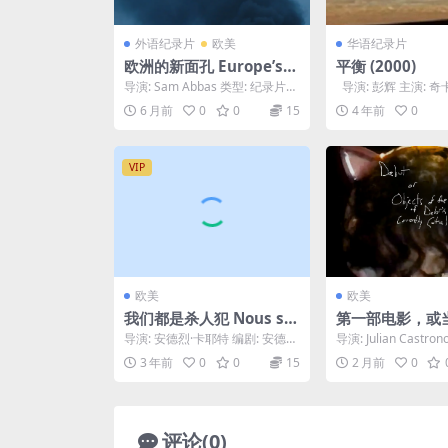
外语纪录片
欧美
华语纪录片
欧洲的新面孔 Europe’s N
平衡 (2000)
ew Faces (2025)
导演: Sam Abbas 类型: 纪录片
导演: 彭辉 主演: 奇
制片国家/地区: 法国 / 意大利 ...
杰 / 杨欣 类型: 纪录片 /
6 月前
0
0
15
4 年前
0
VIP
欧美
欧美
我们都是杀人犯 Nous so
第一部电影，或
mmes tous des assassi
目的残片整理 Debu
导演: 安德烈·卡耶特 编剧: 安德烈
导演: Julian Castron
ns (1952)
Objects of the 
·卡耶特 / 夏尔·斯巴克 主演: 马塞
ian Castron...
3 年前
0
0
15
2 月前
0
尔...
Debris as Curr
talogued (2025
评论(0)