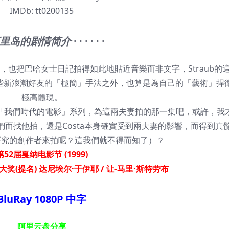
IMDb:
tt0200135
里岛的剧情简介
· · · · · ·
把巴哈女士日記拍得如此地貼近音樂而非文字，Straub的
rel這些新浪潮好友的「極簡」手法之外，也算是為自己的「藝術」捍
極高體現。
ta為「我們時代的電影」系列，為這兩夫妻拍的那一集吧，或許，我
他們而找他拍，還是Costa本身確實受到兩夫妻的影響，而得到真
研究的創作者來拍呢？這我們就不得而知了）？
第52届戛纳电影节 (1999)
奖(提名) 达尼埃尔·于伊耶 / 让-马里·斯特劳布
BluRay 1080P 中字
阿里云盘分享