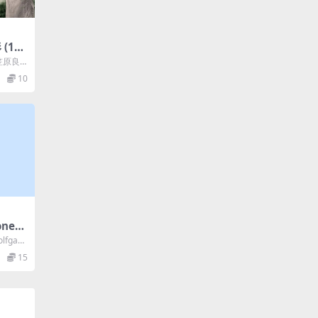
(196
笠原良
..
10
onen
lfgan
15