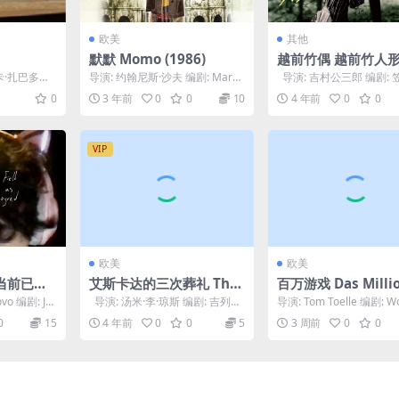
欧美
其他
默默 Momo (1986)
越前竹偶 越前竹人形 
3)
卡·扎巴多
导演: 约翰尼斯·沙夫 编剧: Marce
导演: 吉村公三郎 编剧: 
...
llo Coscia / 约翰尼斯·沙...
三 / 水上勉 主演: 若尾文子.
0
3 年前
0
0
10
4 年前
0
0
VIP
欧美
欧美
当前已编
艾斯卡达的三次葬礼 The
百万游戏 Das Milli
t, or,
Three Burials of Melqu
spiel (1970)
ovo 编剧: Jul
导演: 汤米·李·琼斯 编剧: 吉列尔
导演: Tom Toelle 编剧: Wo
Field of
iades Estrada (2005)
莫·阿里亚加 主演: 汤米·...
g Menge / 罗伯特·...
0
15
4 年前
0
0
5
3 周前
0
0
ently Ca
)