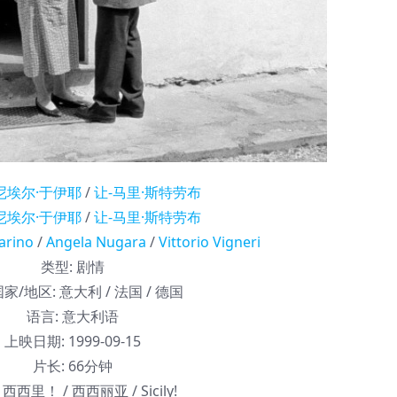
尼埃尔·于伊耶
/
让-马里·斯特劳布
尼埃尔·于伊耶
/
让-马里·斯特劳布
arino
/
Angela Nugara
/
Vittorio Vigneri
类型:
剧情
家/地区:
意大利 / 法国 / 德国
语言:
意大利语
上映日期:
1999-09-15
片长:
66分钟
西西里！ / 西西丽亚 / Sicily!