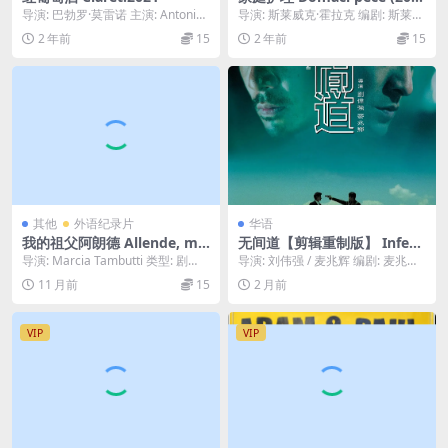
5)
导演: 巴勃罗·莫雷诺 主演: Antonio
导演: 斯莱威克·霍拉克 编剧: 斯莱威
Reyes / Carlos C...
克·霍拉克 主演: 波莱克·波利夫卡 /...
2 年前
15
2 年前
15
其他
外语纪录片
华语
我的祖父阿朗德 Allende, mi
无间道【剪辑重制版】 Infern
abuelo Allende (2015)
al Affairs SAGA – Chronolo
导演: Marcia Tambutti 类型: 剧
导演: 刘伟强 / 麦兆辉 编剧: 麦兆
gical Cut REDUX 2002-2003
情 / 纪录片 / 历史 制片...
辉 / 庄文强 主演: 刘德华 / 梁朝...
11 月前
15
2 月前
VIP
VIP