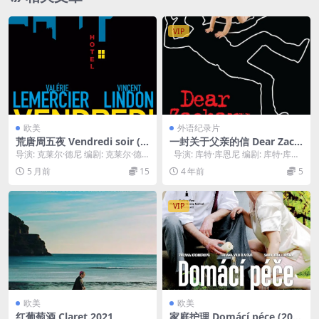
VIP
欧美
外语纪录片
荒唐周五夜 Vendredi soir (2
一封关于父亲的信 Dear Zach
002)
ary: A Letter to a Son Abou
导演: 克莱尔·德尼 编剧: 克莱尔·德
导演: 库特·库恩尼 编剧: 库特·库恩
t His Father (2008)
尼 / Emmanuèle Bernhe...
尼 主演: Kurt Ku...
5 月前
15
4 年前
5
VIP
欧美
欧美
红葡萄酒 Claret.2021
家庭护理 Domácí péce (201