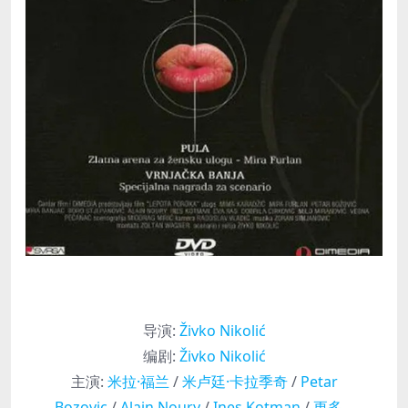
导演
:
Živko Nikolić
编剧
:
Živko Nikolić
主演
:
米拉·福兰
/
米卢廷·卡拉季奇
/
Petar
Bozovic
/
Alain Noury
/
Ines Kotman
/
更多…