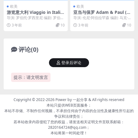
欧美
欧美
游览意大利 Viaggio in Italia
亚当与保罗 Adam & Paul (2
(1954)
004)
导演: 罗伯托·罗西里尼 编剧: 罗伯托
导演: 伦尼·阿伯拉罕森 编剧: 马克·
·罗西里尼 / 维塔利亚诺·布兰卡蒂
奥哈洛伦 主演: 汤姆·莫菲 / 马克·...
3 年前
10
3 年前
10
主...
评论(0)
登录后评论
提示：请文明发言
Copyright © 2022-2026 Power by
一起分享
& All rights reserved
本站只提供WEB页面服务；
本站不存储、不制作任何视频，不承担任何由于内容的合法性及健康性所引起的
争议和法律责任；
若本站收录内容侵犯了您的权益，请发送相关证明文件至联系邮箱：
2820164724@qq.com；
本站将第一时间处理！