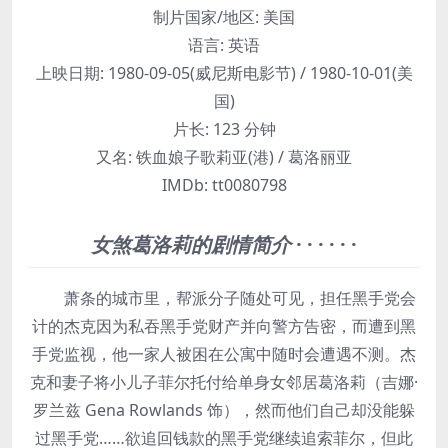
制片国家/地区:
美国
语言:
英语
上映日期:
1980-09-05(威尼斯电影节) / 1980-10-01(美
国)
片长:
123 分钟
又名:
铁血娘子歌莉亚(港) / 葛洛丽亚
IMDb:
tt0080798
女煞葛洛莉的剧情简介
· · · · · ·
萧条的城市里，帮派分子随处可见，担任黑手党会
计的杰克因为私吞黑手党财产并向警方告密，而遭到黑
手党监视，他一家人被困在公寓中随时会遭遇不测。杰
克和妻子将小儿子菲尔托付给单身女邻居葛洛莉（吉娜·
罗兰兹 Gena Rowlands 饰），然而他们自己却没能躲
过黑手党……欲追回钱款的黑手党继续追索菲尔，但此