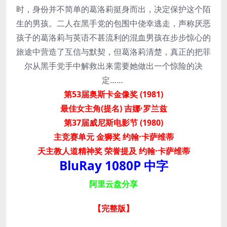
时，身份并不简单的葛洛莉挺身而出，决定保护这个陌
生的男孩。二人在黑手党的包围中侥幸逃走，声称厌恶
孩子的葛洛莉与英语不甚流利的混血男孩在步步惊心的
旅途中营造了互信与默契，但葛洛莉清楚，真正的把菲
尔从黑手党手中解救出来需要她做出一个惊险的决
定……
第53届奥斯卡金像奖 (1981)
最佳女主角(提名) 吉娜·罗兰兹
第37届威尼斯电影节 (1980)
主竞赛单元 金狮奖 约翰·卡萨维蒂
天主教人道精神奖 荣誉提及 约翰·卡萨维蒂
BluRay 1080P 中字
阿里云盘分享
【完整版
】