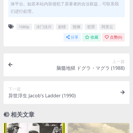
体平台。如若本站内容侵犯了原著者的合法权益，可联系我
们进行处理。
1080p
冷门佳片
剧情
惊悚
犯罪
阿里云
分享
收藏
点赞(
0
)
上一篇
脑髓地狱 ドグラ・マグラ (1988)
下一篇
异世浮生 Jacob’s Ladder (1990)
相关文章