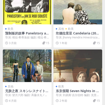
欧美
其他
欧美
预制板的故事 Panelstory an
坎德拉里亚 Candelaria (201
eb Jak se rodí sídliste (198
7)
导演: 维拉·希蒂洛娃 编剧: 维拉·希
导演: Jhonny Hendrix Hinestroza
0)
蒂洛娃 / Eva Kacírková ...
编剧: Jhonny...
3 月前
15
1 年前
15
其他
欧美
无肤之夜 スキンレスナイト
东京假期 Seven Nights in Ja
(1991)
pan (1977)
导演: 望月六郎 编剧: 斉藤水丸 / 望
导演: 刘易斯·吉尔伯特 编剧: 克里斯
月六郎 主演: 石川均 / 八神康子 ...
托弗·伍德 主演: 麦克尔·约克 / 青...
4 月前
2 年前
15