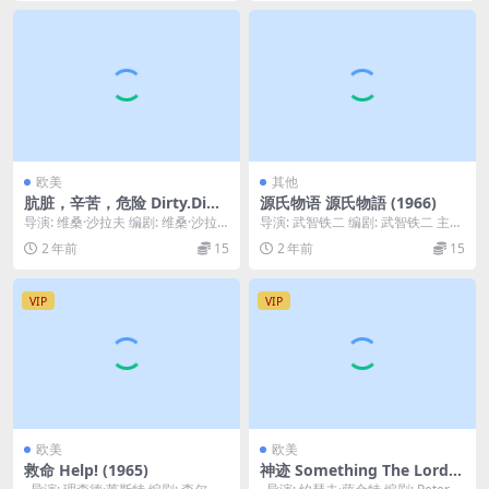
欧美
其他
肮脏，辛苦，危险 Dirty.Diffi
源氏物语 源氏物語 (1966)
cult.Dangerous.2022
导演: 维桑·沙拉夫 编剧: 维桑·沙拉
导演: 武智铁二 编剧: 武智铁二 主
夫 / Hala Dabaji / 玛里...
演: 花之本寿 / 浅丘琉璃子 / 芦川
2 年前
15
2 年前
15
泉...
VIP
VIP
欧美
欧美
救命 Help! (1965)
神迹 Something The Lord
Made (2004)