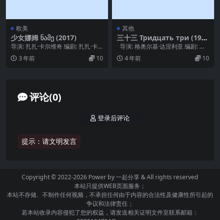
欧美
其他
少女娜姆 ნამე (2017)
三十三 Тридцать три (196
5)
导演: 扎扎·卡尔维奇 编剧: 扎扎·卡
导演: 格奥尔基·达涅利亚 编剧: 格
尔维奇 主演: Aleko Abashi...
奥尔基·达涅利亚 主演: 叶...
3 年前
10
4 年前
10
评论(0)
登录后评论
提示：请文明发言
Copyright © 2022-2026 Power by
一起分享
& All rights reserved
本站只提供WEB页面服务；
本站不存储、不制作任何视频，不承担任何由于内容的合法性及健康性所引起的
争议和法律责任；
若本站收录内容侵犯了您的权益，请发送相关证明文件至联系邮箱：