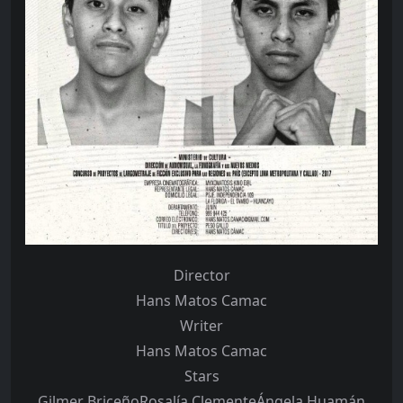
Director
Hans Matos Camac
Writer
Hans Matos Camac
Stars
Gilmer BriceñoRosalía ClementeÁngela Huamán