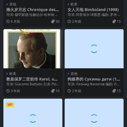
其他
欧美
烽火岁月志 Chronique des a
女人天地 Bimboland (1998)
nnées de braise (1975)
导演: 穆罕默德·拉赫达尔-哈米纳 编
导演: 阿里埃尔·泽图恩 编剧: 罗丝·
剧: Rachid Boudjedra /...
博斯 主演: 朱迪丝·戈德雷什 / 奥雷...
6 月前
30
2 年前
15
欧美
其他
教皇保罗二世前传 Karol, un
狗娘养的 Сукины дети (19
uomo diventato Papa (200
90)
导演: Giacomo Battiato 主演: Piotr
导演: Леонид Филатов 编剧: Лео
5)
Adamczyk ...
нид Филатов / ...
3 年前
10
2 年前
15
VIP