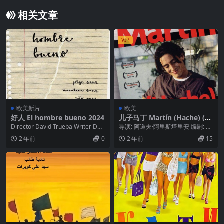
相关文章
VIP
欧美新片
欧美
好人 El hombre bueno 2024
儿子马丁 Martín (Hache) (19
97)
Director David Trueba Writer Dav
导演: 阿道夫·阿里斯塔里安 编剧: 阿
id Trueb...
道夫·阿里斯塔里安 / 凯西·萨韦德拉
2 年前
0
2 年前
15
...