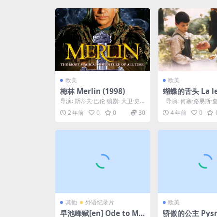
欧美
欧美
梅林 Merlin (1998)
蝴蝶的舌头 La le
e las mariposa
导演: 斯蒂夫·巴伦 编剧: 大卫·史
导演: 何塞·路易斯·
蒂文斯 / 爱德华·卡赫马拉 / 彼得·
剧: 拉斐尔·阿斯科纳 / 
2 年前
0
0
30
4 年前
0
巴...
其他
外语纪录片
欧美
早池峰赋[en] Ode to Mt.
骄傲的公主 Pysná