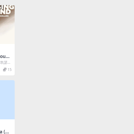
oun
: 凯瑟琳
家/地
15
a (20