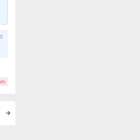
盗
(
0
)