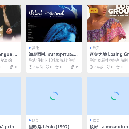
VIP
其他
欧美
ngua d
海岛葬礼 มหาสมุทรและสุส
迷失之地 Losing Gr
s (1999)
าน (2015)
d (1982)
奎尔达 编
导演: 萍帕卡·托维拉 编剧: 萍帕卡
导演: 凯瑟琳·柯林斯 编剧
何塞·...
·托维拉 / 孔·李迪 主演: Heen ...
·柯林斯 类型: 喜剧 制片国
0
10
2 年前
0
0
15
2 年前
0
0
区: ...
欧美
欧美
 princ
里欧洛 Léolo (1992)
蚊帐 La mosquiter