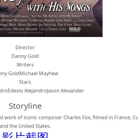
Director
Danny Gold
Writers
nny GoldMichael Mayhew
Stars
ndroEdesio AlejandroJason Alexander
Storyline
d work of iconic composer Charles Fox, filmed in France, C
and the United States.
影片截图