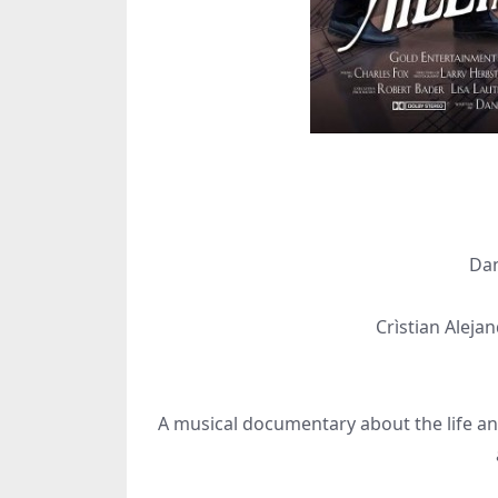
Da
Crìstian Aleja
A musical documentary about the life an