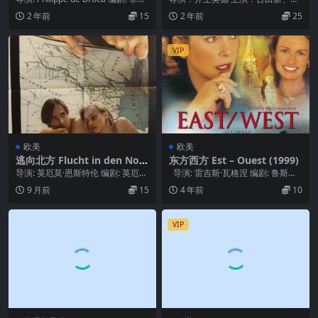
普·德·布罗卡 / 亚历...
星亮、天海佑希 黑暗中的警报声的
2 年前
15
2 年前
25
剧情简介 · ·...
VIP
欧美
欧美
逃向北方 Flucht in den Nor
东方西方 Est – Ouest (1999)
den (1986)
导演: 英厄莫·恩斯特伦 编剧: 英厄莫
导演: 雷吉斯·瓦格涅 编剧: 鲁斯塔
·恩斯特伦 主演: Katharina ...
姆·伊布拉吉姆别科夫 / 谢...
9 月前
15
4 年前
10
VIP