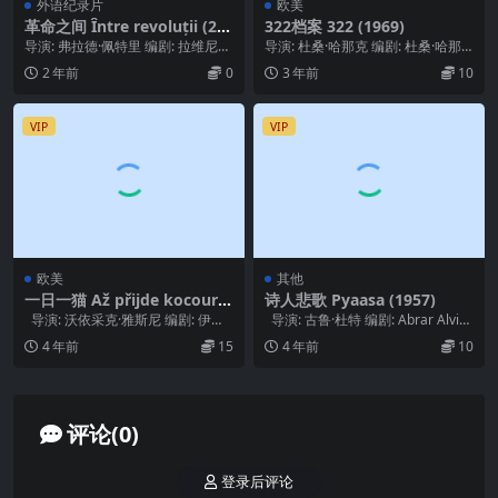
外语纪录片
欧美
革命之间 Între revoluții (20
322档案 322 (1969)
23)
导演: 弗拉德·佩特里 编剧: 拉维尼亚
导演: 杜桑·哈那克 编剧: 杜桑·哈那
·布兰尼斯特 / 弗拉德·佩特里 主演:...
克 / Ján Johanides / ...
2 年前
0
3 年前
10
VIP
VIP
欧美
其他
一日一猫 Až přijde kocour
诗人悲歌 Pyaasa (1957)
(1963)
导演: 沃依采克·雅斯尼 编剧: 伊里·
导演: 古鲁·杜特 编剧: Abrar Alvi
布尔德奇卡 / 沃依采克·...
主演: Wahe...
4 年前
15
4 年前
10
评论(0)
登录后评论