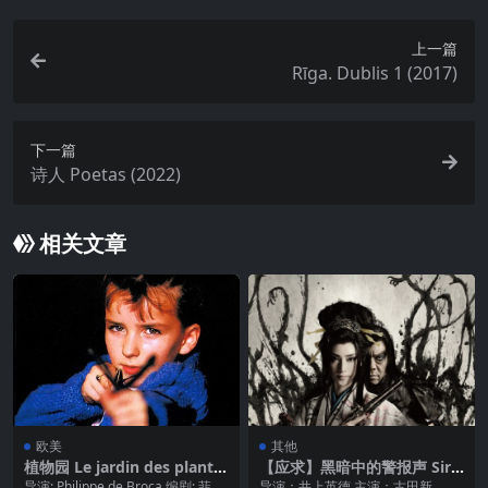
上一篇
Rīga. Dublis 1 (2017)
下一篇
诗人 Poetas (2022)
相关文章
欧美
其他
植物园 Le jardin des plante
【应求】黑暗中的警报声 Sire
s (1994)
nas en la oscuridad.2019
导演: Philippe de Broca 编剧: 菲利
导演：井上英德 主演：古田新、流