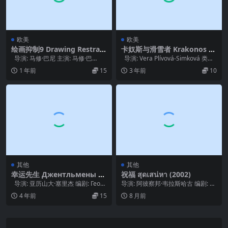
欧美
欧美
绘画抑制9 Drawing Restrain
卡奴斯与滑雪者 Krakonos a l
t 9 (2005)
yzníci (1981)
导演: 马修·巴尼 主演: 马修·巴
导演: Vera Plívová-Simková 类
尼 / 比约克 / Mayum...
型: 喜剧 /...
1 年前
15
3 年前
10
其他
其他
幸运先生 Джентльмены уд
祝福 สุดเสน่หา (2002)
ачи (1971)
导演: 亚历山大·塞里杰 编剧: Георг
导演: 阿彼察邦·韦拉斯哈古 编剧: 阿
ий Данелия ...
彼察邦·韦拉斯哈古 主演: Kanokp...
4 年前
15
8 月前