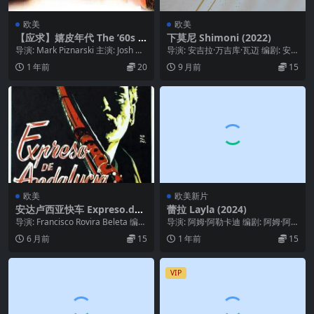
欧美
欧美
【应求】嬉皮年代 The ’60s (1
下莫尼 Shimoni (2022)
999)
导演: Mark Piznarski 主演: Josh Ha
导演: 安吉拉·万吉库·瓦迈 编剧: 安
milton / J...
吉拉·万吉库·瓦迈 主演: Justin...
1 年前
20
9 月前
15
欧美
欧美新片
安达卢西亚快车 Expreso.de.
蕾拉 Layla (2024)
Andalucía.1956
导演: Francisco Rovira Beleta 编
导演: 阿姆·阿勒卡迪 编剧: 阿姆·阿
剧: Vicente ...
勒卡迪 主演: 比拉尔·哈斯纳 / 路易...
6 月前
15
1 年前
15
VIP