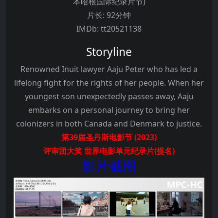
本哈根国际纪录片节)
片长:
92分钟
IMDb:
tt20521138
Storyline
Renowned Inuit lawyer Aaju Peter who has led a
lifelong fight for the rights of her people. When her
youngest son unexpectedly passes away, Aaju
embarks on a personal journey to bring her
colonizers in both Canada and Denmark to justice.
第39届圣丹斯电影节 (2023)
评审团大奖 世界电影单元纪录片(提名)
影片截图