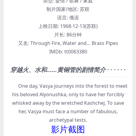
类型:
爱情 / 歌舞 / 家庭
制片国家/地区:
苏联
语言:
俄语
上映日期:
1968-12-13(苏联)
片长:
86分钟
又名:
Through Fire, Water and… Brass Pipes
IMDb:
tt0063380
穿越火、水和……黄铜管的剧情简介
· · · · · ·
One day, Vasya journeys into the forest to meet
his beloved Alyonushka, only to have her forcibly
whisked away by the wretched Kashchej. To save
her, Vasya must face a number of fabulous,
archetypal tests.
影片截图