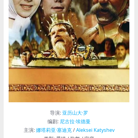
导演
:
亚历山大·罗
编剧
:
尼古拉·埃德曼
主演
:
娜塔莉亚·塞迪克
/
Aleksei Katyshev