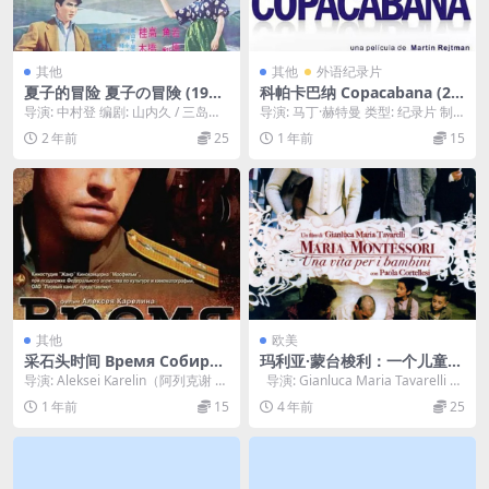
其他
其他
外语纪录片
夏子的冒险 夏子の冒険 (195
科帕卡巴纳 Copacabana (20
3)
06)
导演: 中村登 编剧: 山内久 / 三岛由
导演: 马丁·赫特曼 类型: 纪录片 制
纪夫 主演: 角梨枝子 / 若原雅夫 ...
片国家/地区: 阿根廷 片长: 56分钟...
2 年前
25
1 年前
15
其他
欧美
采石头时间 Время Собират
玛利亚·蒙台梭利：一个儿童的
ь Камни (2005)
生命 Maria Montessori: una
导演: Aleksei Karelin（阿列克谢 卡
导演: Gianluca Maria Tavarelli 编
vita per i bambini (2007)
列宁） 主演: Vladim...
剧: ...
1 年前
15
4 年前
25