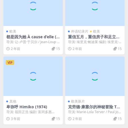
欧美
外语纪录片
欧美
都是因为她 À cause d’elle (1
重信五月，重信房子和足立正
993)
生的远征记及无映像的27年
导演: 让-卢普·于贝尔 / Jean-Loup H
导演: 埃里克·鲍迪莱 编剧: 埃里克·
L’anabase de May et Fusak
ubert 编剧: 让-卢普...
鲍迪莱 主演: Fusako Shige...
2 年前
15
2 年前
15
o Shigenobu, Masao Adach
i et 27 années sans images
(2011)
VIP
其他
欧美新片
卑弥呼 Himiko (1974)
克劳德·康塞尔的神秘冒险 Th
e.Mysterious.Adventures.o
导演: 筱田正浩 编剧: 富冈多惠
导演: Marie-Lola Terver / Paul Jou
f.Claude.Conseil.2023
子 / 筱田正浩 主演: 岩下志麻 / 草刈
sselin 类...
3 年前
15
2 年前
15
正...