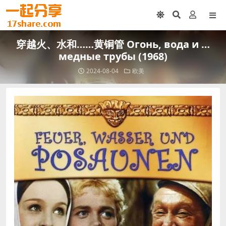
穿越火、水和……黄铜管 Огонь, вода и …
медные трубы (1968)
2024-08-04
欧美