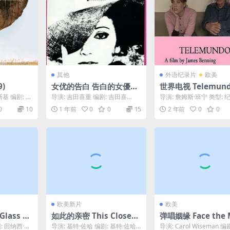
其他
外语纪录片
欧美
9)
女优的告白 告白的女優論
世界电视 Telemund
(1971)
019)
基 编剧: 米
导演: 吉田喜重 编剧: 吉田喜
导演: 詹姆斯·班宁 类型: 
: 萨拉·克利
重 / 山田正弘 主演: 浅丘ルリ
制片国家/地区: 美国 上映日
0
10
1 年前
0
0
15
2 年前
0
0
子 / 赤座美...
01...
欧美新片
欧美
lass M
如此的亲密 This Closene
弹唱姻缘 Face the 
)
ss (2023)
c (1993)
: 田纳西·威
导演: 基特·佐哈 编剧: 基特·佐哈
导演: Carol Wiseman 编剧