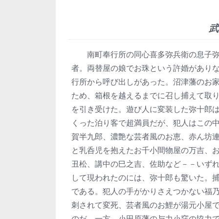
武
南町奉行所の同心喜多弥兵衛の息子弥十
者。両替屋の娘でお珠という許婚があり
行所から呼び出しがあった。沼津藩のお
ため、箱根を越えるまでに召し捕えて取
を引き受けた。遊び人に変装した弥十郎
くった泊り客で超満員だが、犯人はこの
賀半九郎、濃艶な芸者風のお恵、赤ん坊
と乳呑児を抱えたお千小間物屋の万吉、
丑松、講中の巳之吉、佐助など－－いず
して現われたのには、弥十郎も驚いた。
である。犯人の手がかりさえつかない福
刺されて変死、芸者風のお鯉が湯元小屋
のだ。一方、小田原藩の与力小窪の協力