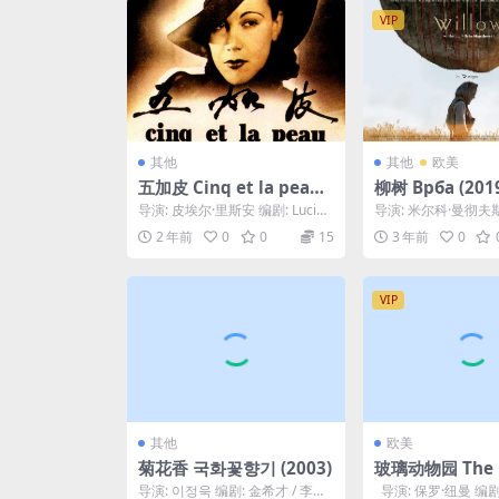
VIP
其他
其他
欧美
五加皮 Cinq et la peau
柳树 Врба (201
(1982)
导演: 皮埃尔·里斯安 编剧: Lucie
导演: 米尔科·曼彻夫斯
Albertini / Alain ...
尔科·曼彻夫斯基 主演
2 年前
0
0
15
3 年前
0
莫斯卡...
VIP
其他
欧美
菊花香 국화꽃향기 (2003)
玻璃动物园 The G
enagerie (1987
导演: 이정욱 编剧: 金希才 / 李政
导演: 保罗·纽曼 编剧