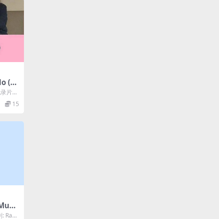
o (2
纪录片
期: 2
15
Musi
: Ran