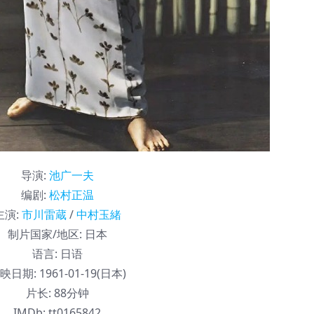
导演
:
池广一夫
编剧
:
松村正温
主演
:
市川雷蔵
/
中村玉緒
制片国家/地区:
日本
语言:
日语
映日期:
1961-01-19(日本)
片长:
88分钟
IMDb:
tt0165842