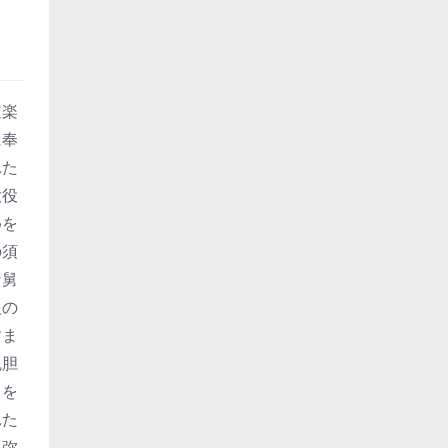
道楽
に奉
れた
大役
めを
の須
な舅
人の
すま
魂胆
中を
れた
、弥