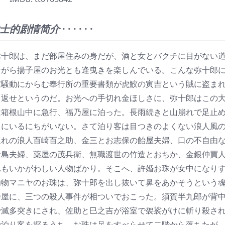
士的剧情简介
· · · · · ·
郎は、まだ部屋住みの身だが、酒と女とバクチに目がない
ながら揚子屋のお光とも逢曳きを楽しんでいる。こんな弥十郎
家騒動にからむ奉行所の重要書類が虎鮫の寅吉という賊に盗ま
り返せというのだ。お光への手切れ金ほしさに、弥十郎はこの
は箱根山中に急行、福乃屋に泊った。長雨続きと山崩れで足止
中にいるにちがいない。さて泊り客は目つきのよくない浪人風
連れの浪人百崎百之助、金三とお志保の飴屋夫婦、口の不自由
お島夫婦、薬屋の茂兵衛、無職渡世の竹造とおちか、金銀仲買
れもいかがわしい人物ばかり。そこへ、許婚お珠が女中になり
捕物マニヤのお珠は、弥十郎を出し抜いて鼻をあかそうという
乃屋に、三つの殺人事件が相ついでおこった。須賀半九郎が背
で滅多突きにされ、佐助と巳之吉が浴室で袈裟がけに斬り殺さ
で泊り客を探るうち、お珠は足をすべらせて二階から落ちたが