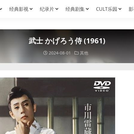
经典影视
纪录片
经典剧集
CULT乐园
影
武士 かげろう侍 (1961)
2024-08-01
其他