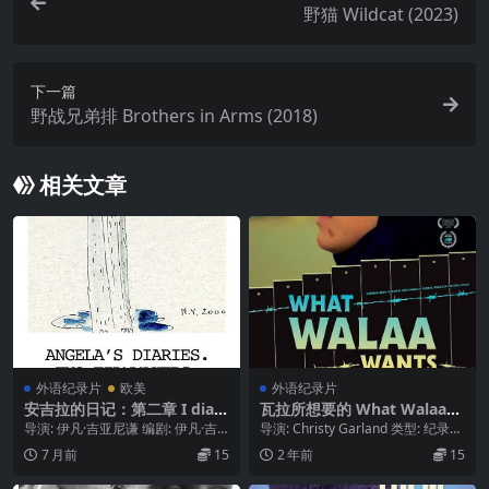
野猫 Wildcat (2023)
下一篇
野战兄弟排 Brothers in Arms (2018)
相关文章
外语纪录片
欧美
外语纪录片
安吉拉的日记：第二章 I diari
瓦拉所想要的 What Walaa
di Angela: Noi due cineasti.
Wants.2018
导演: 伊凡·吉亚尼谦 编剧: 伊凡·吉
导演: Christy Garland 类型: 纪录片
Capitolo secondo (2019)
亚尼谦 / 安吉拉·里奇·鲁奇 类型: ...
制片国家/地区: 加拿大...
7 月前
15
2 年前
15