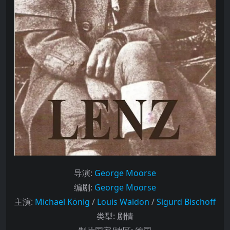
导演
:
George Moorse
编剧
:
George Moorse
主演
:
Michael König
/
Louis Waldon
/
Sigurd Bischoff
类型:
剧情