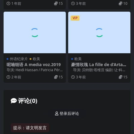
编剧: Maurici...
亚·凯洛格 / 伯纳德·C·...
1 年前
15
3 年前
10
VIP
外语纪录片
欧美
欧美
呢喃细语 A media voz.2019
豪情玫瑰 La fille de d’Artag
nan (1994)
导演: Heidi Hassan / Patricia Pére
导演: 贝特朗·塔维涅 编剧: 让·科斯
z Fernán...
莫 / 里卡尔多·弗里达 ...
2 年前
15
3 年前
15
评论(0)
登录后评论
提示：请文明发言