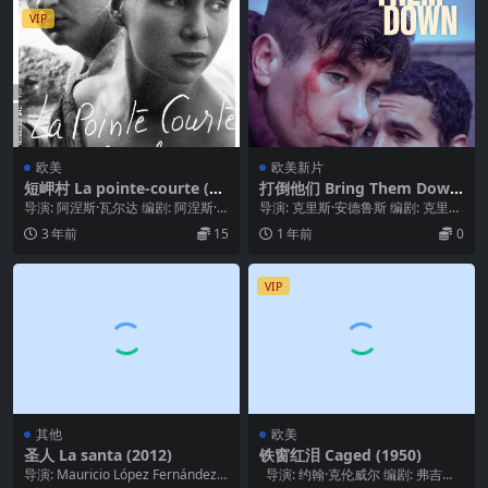
VIP
欧美
欧美新片
短岬村 La pointe-courte (19
打倒他们 Bring Them Down
55)
(2024)
导演: 阿涅斯·瓦尔达 编剧: 阿涅斯·
导演: 克里斯·安德鲁斯 编剧: 克里斯
瓦尔达 主演: 西尔维亚·蒙福尔 / 菲...
·安德鲁斯 / Jonathan Hou...
3 年前
15
1 年前
0
VIP
其他
欧美
圣人 La santa (2012)
铁窗红泪 Caged (1950)
导演: Mauricio López Fernández
导演: 约翰·克伦威尔 编剧: 弗吉尼